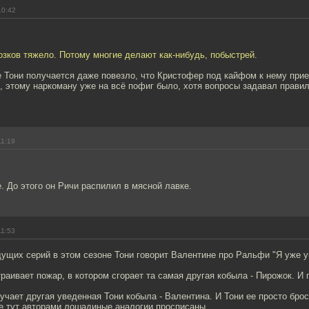
10:42
зков тяжело. Потому многие делают как-нибудь, побыстрей.
е Тони получается даже повезло, что Кристофер под кайфом к нему при
, этому наркоману уже на всё пофиг было, хотя вопросы задавал прави
11:19
. До этого он Ричи распилил в мясной лавке.
11:53
ущих серий в этом сезоне Тони говорит Валентине про Ральфи "Я уже у
аивает пожар, в котором сгорает та самая другая кобыла - Пирожок. И п
учает другая уведенная Тони кобыла - Валентина. И Тони ее просто брос
ие тут авторами лошадиные аналогии просписаны.