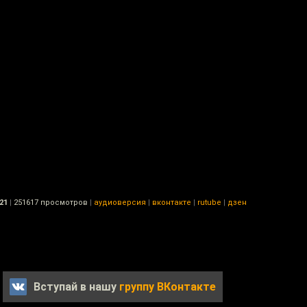
21
|
251617 просмотров
|
аудиоверсия
|
вконтакте
|
rutube
|
дзен
Вступай в нашу
группу ВКонтакте