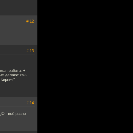
# 12
# 13
лая работа. +
ие делают как-
"Кирпич"
# 14
ДЮ - всё равно