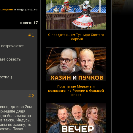
ь
лендинг
в megagroup.ru
всего: 17
# 1
О предстоящем Турнире Святого
Георгия
о встречаются
ает совесть
остил )
Признание Меркель и
возвращение России в большой
спорт
# 2
енно, да и во 2ом
принципе дядя
 для большинства
ов также. Индусы,
аны по закону, то
ежать. Такая