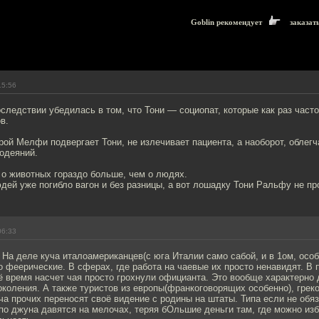
Goblin рекомендует
заказат
15:56
ледствии убедилась в том, что Тони — социопат, которые как раз част
в.
орой Мелфи подвергает Тони, не излечивает пациента, а наоборот, облегч
одеяний.
 о животных гораздо больше, чем о людях.
дей уже погибло вагон и без разницы, а вот лошадку Тони Ральфу не пр
06:33
 На деле куча италоамериканцев(с юга Италии само сабой, и в 1ом, особ
 феерические. В сферах, где работа на чаевые их просто ненавидят. В 
ё время насчет чая просто грохнули официанта. Это вообще характерно
околения. А также туристов из европы(франкоговорящих особенно), грек
уча прочих переносят своё видение с родины на штаты. Типа если не обяз
ипо джуна давятся на мелочах, теряя бОльшие деньги там, где можно изб