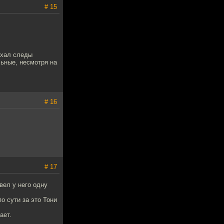
# 15
ехал следы
льные, несмотря на
# 16
# 17
вел у него одну
о сути за это Тони
ает.