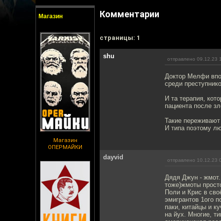
Комментарии
Магазин
cтраницы: 1
shu
отправлено 09.12.23 
Доктор Мелфи впос
среди преступнико
И та терапия, кот
пациента после зл
Такие переживают
И типа поэтому лю
Магазин
ОПЕРМАЙКИ
dayvid
отправлено 10.12.23 
Дядя Джун - жмот.
тоже)жмоты просто
Поли и Крис в сво
эмигрантов 1ого п
паки, китайцы и к
на йух. Многие, т