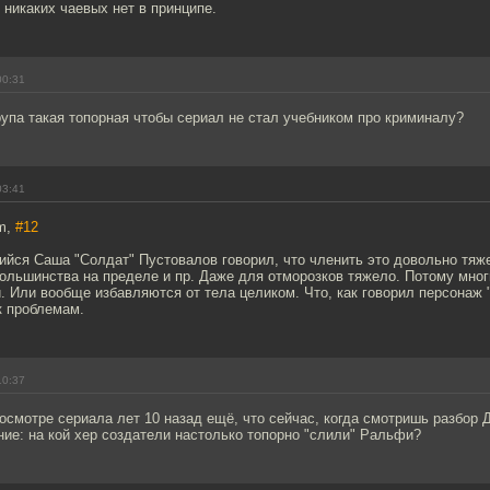
 никаких чаевых нет в принципе.
00:31
упа такая топорная чтобы сериал не стал учебником про криминалу?
03:41
m,
#12
йся Саша "Солдат" Пустовалов говорил, что членить это довольно тяже
большинства на пределе и пр. Даже для отморозков тяжело. Потому мног
. Или вообще избавляются от тела целиком. Что, как говорил персонаж 
к проблемам.
10:37
осмотре сериала лет 10 назад ещё, что сейчас, когда смотришь разбор 
ие: на кой хер создатели настолько топорно "слили" Ральфи?