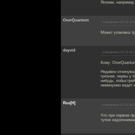
Японии, например,
OverQuantum
отправлено 12.12.23 
Может упаковка тр
dayvid
отправлено 12.12.23 
Кому: OverQuantu
Недавно откинувши
грязная, нервы у 
нибудь, побыстрей
неминуемо ведет 
Rus[H]
отправлено 12.12.23 
Что при первом пр
тупое недопониман