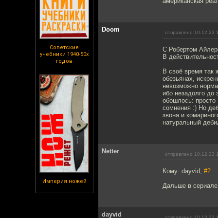
американская реа
Doom
отправлено 10.12.23 
Советские
С Робертом Айлеро
учебники 1940-50х
В действительност
годов
В своё время так 
обезьянах, искрен
невозможно нормал
ибо незадолго до 
обошлось: просто 
сомнения :) Но де
звона и комариног
натуральный деби
Netter
отправлено 10.12.23 
Кому: dayvid,
#2
Империя ножей
Дальше в сериале 
dayvid
отправлено 10.12.23 