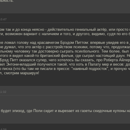
льность.
10:47
м так и до конца неясно - действительно гениальный актёр, или просто 
и, возможен вариант с наличием и того, и другого, видимо, судя по его 
же ломал голову над красавчегом Брэдом Питтом: впервые увидев его в
не думал, что это актёр с расстройством психики, потому что, продолж
ьному человеку так достоверно сыграть психбольного. Тем более, был 
этого я видел какой-то британский фильм, где сыграл настоящий даун. Н
Брэд Питт оказался супер, чего хотелось бы сказать, про Роберта Айлер
бил Энтони-младший получился такой, что хоть в Палату мер и весов: д
о писка (что бы там не писали в прессе: "наивный подросток", и прочую 
л, смотрим маршируя!
11:32
будет эпизод, где Поли сидит и вырезает из газеты скидочные купоны н
14:56