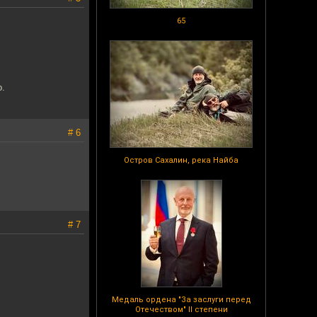
65
о.
# 6
Остров Сахалин, река Найба
# 7
Медаль ордена "За заслуги перед
Отечеством" II степени