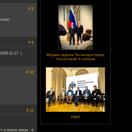
# 8
узнал.
# 9
938-11-27 :)
Медаль ордена "За заслуги перед
Отечеством" II степени
# 10
# 11
РВИО
 и иначе никак - в