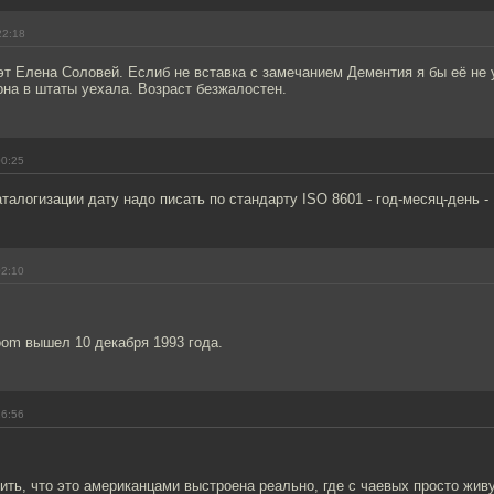
22:18
эт Елена Соловей. Еслиб не вставка с замечанием Дементия я бы её не 
 она в штаты уехала. Возраст безжалостен.
00:25
талогизации дату надо писать по стандарту ISO 8601 - год-месяц-день - 1
02:10
oom вышел 10 декабря 1993 года.
16:56
тить, что это американцами выстроена реально, где с чаевых просто живут