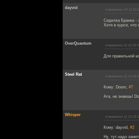
dayvid
отправлено 10.12.23 
Сиделка Бранка - 
Хотя в курсе, что
OverQuantum
отправлено 11.12.23 
Для правильной ка
Steel Rat
отправлено 11.12.23 
Кому: Doom,
#7
Ага, не знаешь! D
Whisper
отправлено 11.12.23 
Кому: dayvid,
#2
Ну, тут надо заме