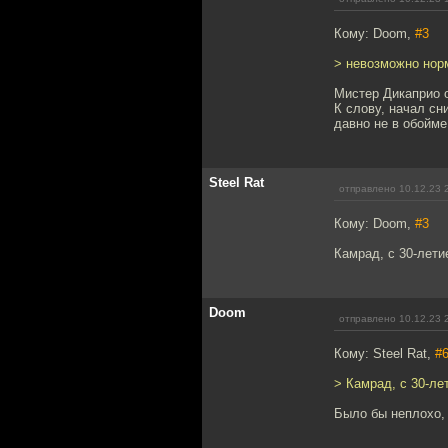
Кому: Doom,
#3
> невозможно нор
Мистер Дикаприо о
К слову, начал сн
давно не в обойме
Steel Rat
отправлено 10.12.23 
Кому: Doom,
#3
Камрад, с 30-лети
Doom
отправлено 10.12.23 
Кому: Steel Rat,
#
> Камрад, с 30-ле
Было бы неплохо, 