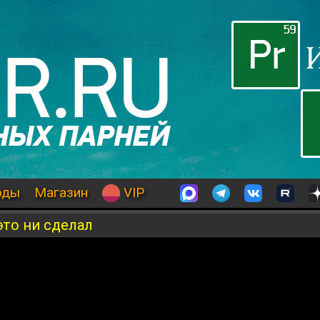
оды
Магазин
VIP
это ни сделал