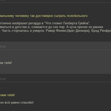
мальному человеку так достоверно сыграть психбольного
тлично изобразил ретарда в "Что гложет Гилберта Грейпа".
иматься в детстве и, снимается до сих пор. А куча прочих из ранних
. Часть сторчалась и умерла. Ривер Феникс(брат Джокера), Брэд Ренфр
20:56
ем тебя!
21:12
6
тием тебя!
но всё равно спасибо!