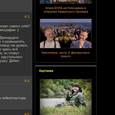
Атака БПЛА на Геленджик и
открытие Ормузского пролива
# 3
играл самого себя?
биографии :)
 Двенадцати
ал я размышлять,
повод так думать,
о здесь всё
а, но гложут
Клеопатра, часть 2: финансовое
болото
о хрустального
чушь). Дебил,
Картинки
# 4
а лейкопластыри.
# 5