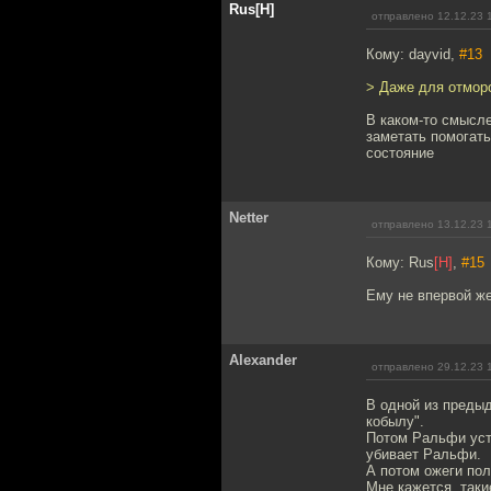
Rus[H]
отправлено 12.12.23 
Кому: dayvid,
#13
> Даже для отморо
В каком-то смысл
заметать помогать
состояние
Netter
отправлено 13.12.23 
Кому: Rus
[H]
,
#15
Ему не впервой же
Alexander
отправлено 29.12.23 
В одной из предыд
кобылу".
Потом Ральфи устр
убивает Ральфи.
А потом ожеги пол
Мне кажется, так