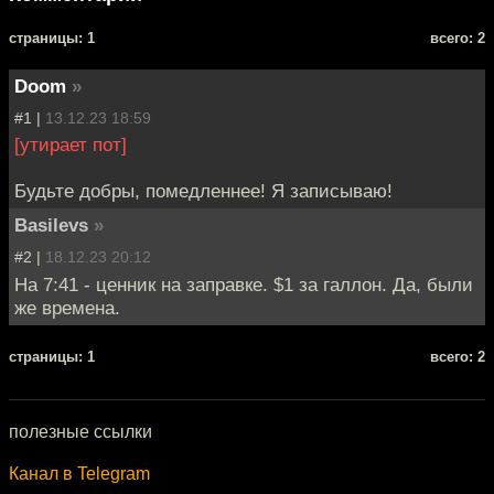
cтраницы: 1
всего: 2
Doom
»
#1 |
13.12.23 18:59
[утирает пот]
Будьте добры, помедленнее! Я записываю!
Basilevs
»
#2 |
18.12.23 20:12
На 7:41 - ценник на заправке. $1 за галлон. Да, были
же времена.
cтраницы: 1
всего: 2
полезные ссылки
Канал в Telegram