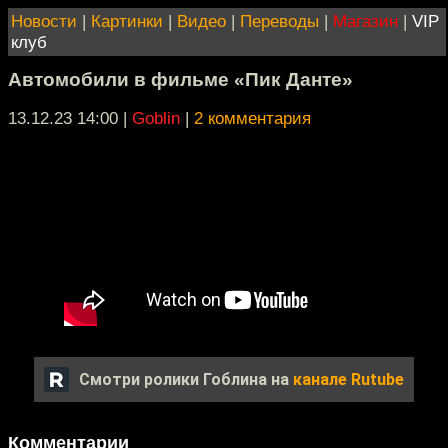
Новости
|
Картинки
|
Видео
|
Переводы
|
Магазин
|
VIP
клуб
Автомобили в фильме «Пик Данте»
13.12.23 14:00
|
Goblin
|
2 комментария
Смотри ролики Гоблина на
канале Rutube
Комментарии