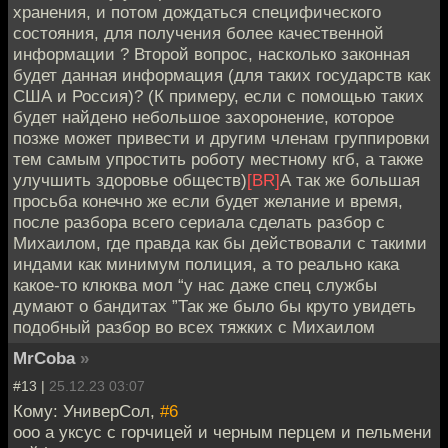
хранения, и потом дождаться специфического
состояния, для получения более качественной
информации ? Второй вопрос, насколько законная
будет данная информация (для таких государств как
США и Россия)? (К примеру, если с помощью таких
будет найдено небольшое захоронение, которое
позже может привести и другим членам группировки
тем самым упростить роботу местному кгб, а также
улучшить здоровье обществ)
[BR]
А так же большая
просьба конечно же если будет желание и время,
после разбора всего сериала сделать разбор с
Михаилом, где правда как бы действовали с такими
индами как минимум полиция, а то реально кака
какое-то клюква мол “у нас даже спец службы
думают о бандитах ”Так же было бы круто увидеть
подобный разбор во всех тяжких с Михаилом
MrCoba
»
#13 |
25.12.23 03:07
Кому: УниверСол,
#6
ооо а уксус с горчицей и черным перцем и пельмени