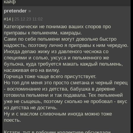
кайф
pretender
»
#14 |
25.12.23 11:02
Категорически не понимаю ваших споров про
приправы к пельменям, камрады.
Сами по себе пельмени могут довольно быстро
надоесть, поэтому лично я приправы к ним чередую.
Иногда делаю жижу из давленого чеснока со
специями и солью, уксуса и пельменного же
бульона, куда требуется макать каждый пельмень,
насаживая его на вилку.
Горчица тоже чаще всего присутствует.
Но топ для меня это просто сметана и черный перец
- воспоминание из детства, бабушка в деревне
готовила пельмени и так подавала. Тех пельменей
уже не сыщешь, поэтому сколько не пробовал - вкус
из детства не достичь.
Ну и с маслом сливочным иногда можно тоже
поесть.
Кстати, тут в рабочем коллективе обсуждали