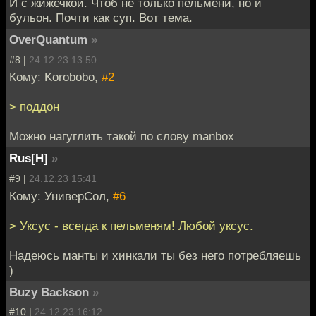
И с жижечкой. Чтоб не только пельмени, но и
бульон. Почти как суп. Вот тема.
OverQuantum
»
#8 |
24.12.23 13:50
Кому: Korobobo,
#2
> поддон
Можно нагуглить такой по слову manbox
Rus[H]
»
#9 |
24.12.23 15:41
Кому: УниверСол,
#6
> Уксус - всегда к пельменям! Любой уксус.
Надеюсь манты и хинкали ты без него потребляешь
)
Buzy Backson
»
#10 |
24.12.23 16:12