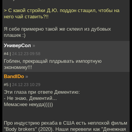
> С какой стройки Д.Ю. поддон стащил, чтобы на
него чай ставить?!!
Я себе примерно такой же склеил из дубовых
плашек :)
УниверСол
»
#4 |
24.12.23 09:58
Гоблен, прекращай плдрывать импортную
экономику!!!
BandIDo
»
#5 |
24.12.23 10:29
Эти глаза при ответе Дементию:
- Не знаю, Дементий...
Мемаснее некуда)))))
Про индустрию рехаба в США есть неплохой фильм
"Body brokers" (2020). Наши перевели как "Денежная