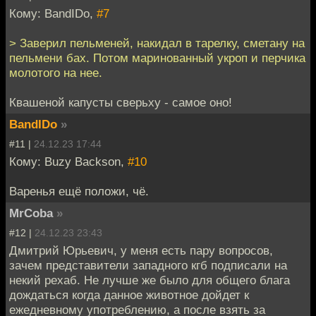
Кому: BandIDo,
#7
> Заверил пельменей, накидал в тарелку, сметану на
пельмени бах. Потом маринованный укроп и перчика
молотого на нее.
Квашеной капусты сверьху - самое оно!
BandIDo
»
#11 |
24.12.23 17:44
Кому: Buzy Backson,
#10
Варенья ещё положи, чё.
MrCoba
»
#12 |
24.12.23 23:43
Дмитрий Юрьевич, у меня есть пару вопросов,
зачем представители западного кгб подписали на
некий рехаб. Не лучше же было для общего блага
дождаться когда данное животное дойдет к
ежедневному употреблению, а после взять за