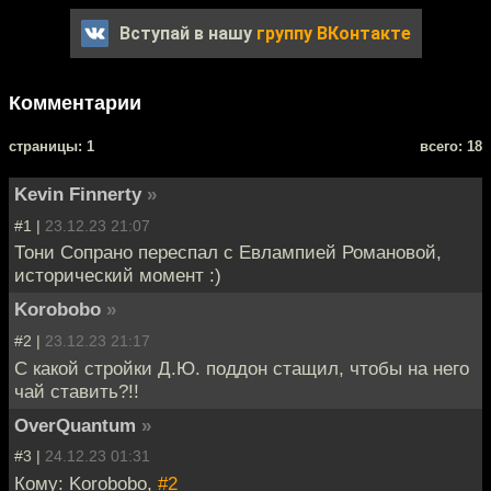
Вступай в нашу
группу ВКонтакте
Комментарии
cтраницы: 1
всего: 18
Kevin Finnerty
»
#1 |
23.12.23 21:07
Тони Сопрано переспал с Евлампией Романовой,
исторический момент :)
Korobobo
»
#2 |
23.12.23 21:17
С какой стройки Д.Ю. поддон стащил, чтобы на него
чай ставить?!!
OverQuantum
»
#3 |
24.12.23 01:31
Кому: Korobobo,
#2