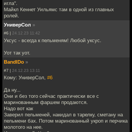
игла".
Майкл Кеннет Уильямс там в одной из главных
ролей.
УниверСол
»
#6 |
24.12.23 11:42
Уксус - всегда к пельменям! Любой уксус.
Уот так уот.
BandIDo
»
#7 |
24.12.23 13:11
Кому: УниверСол,
#6
Да ну...
Они и без того сейчас практически все с
маринованным фаршем продаются.
Надо вот как
Заверил пельменей, накидал в тарелку, сметану на
пельмени бах. Потом маринованный укроп и перчика
молотого на нее.