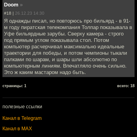
Doom
»
#18 |
26.12.23 14:30
Я однажды писал, но повторюсь про бильярд - в 91-
м году пиратская телекомпания Толпар показывала в
Уфе бильярдные зарубы. Сверху камера - строго
под прямым углом показывала стол. Потом
компьютер расчерчивал максимально идеальные
траектории для победы, и потом чемпионы тыкали
палками по шарам, и шары шли абсолютно по
компьютерным линиям. Впечатляло очень сильно.
Это ж каким мастаром надо быть.
cтраницы: 1
всего: 18
полезные ссылки
Канал в Telegram
Канал в MAX