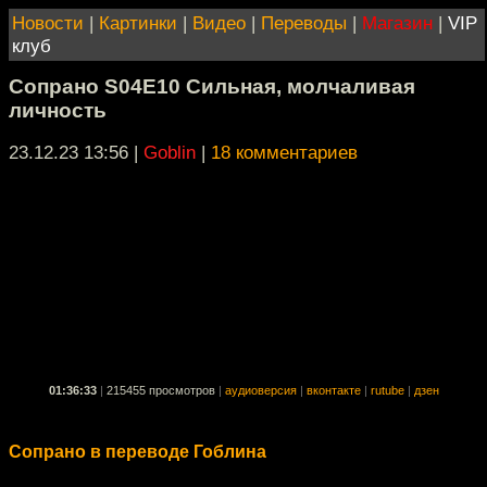
Новости
|
Картинки
|
Видео
|
Переводы
|
Магазин
|
VIP
клуб
Сопрано S04E10 Сильная, молчаливая
личность
23.12.23 13:56
|
Goblin
|
18 комментариев
01:36:33
|
215455 просмотров
|
аудиоверсия
|
вконтакте
|
rutube
|
дзен
Сопрано в переводе Гоблина