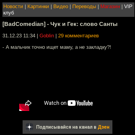
Новости
|
Картинки
|
Видео
|
Переводы
|
Магазин
|
VIP
клуб
[BadComedian] - Чук и Гек: слово Санты
31.12.23 11:34
|
Goblin
|
29 комментариев
- А мальчик точно ищет маму, а не закладку?!
Подписывайся на канал в
Дзен