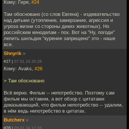
Кому: Гиря,
#24
Там обосновано (со слов Евгена) - издевательство
над детьми (утопление, замерзание, агрессия и
угроза жизни со стороны диких животных). Но
российским киноделам - пох. Вот на "Ну, погоди"
лепить шильдик "курение запрещено" это - наше
все.
Shnyrik
»
#27 |
07.01.24 20:28
Кому: Avaks,
#26
> Там обосновано
Всё верно. Фильм -- непотребство. Поэтому сам
фильм мы оставим, а вот обзор с цитатами
доказывающий, что фильм непотребство -- удалим,
в нём ведь непотребство в цитатах.
Butcherx
»
#28 |
09.01.24 12:26