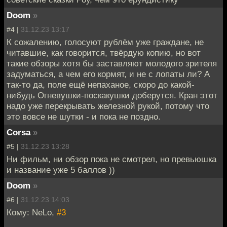
Doom
»
#4 |
31.12.23 13:17
К сожалению, голосуют рублём уже граждане, не
читавшие, как говорится, твёрдую копию, но вот
такие обзоры хотя бы заставляют молодого зрителя
задуматься, а чем его кормят, и не с лопаты ли? А
так-то да, поле ещё непаханое, скоро до какой-
нибудь Огневушки-поскакушки доберутся. Кран этот
надо уже перекрывать железной рукой, потому что
это вовсе не шутки - и пока не поздно.
Corsa
»
#5 |
31.12.23 13:28
Ни фильм, ни обзор пока не смотрел, но превьюшка
и название уже 5 баллов ))
Doom
»
#6 |
31.12.23 14:03
Кому: NeLo,
#3