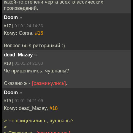
какой-то степени черта всех классических
произведений.
Doom
»
#17 |
01.01.24 14:36
Кому: Corsa,
#16
Вопрос был риторицкий :)
dead_Mazay
»
#18 |
01.01.24 21:03
Чё прицепились, чушпаны?
Сказано ж -
[разминулись]
.
Doom
»
#19 |
01.01.24 21:09
Кому: dead_Mazay,
#18
> Чё прицепились, чушпаны?
>
> Сказано ж -
[разминулись]
.