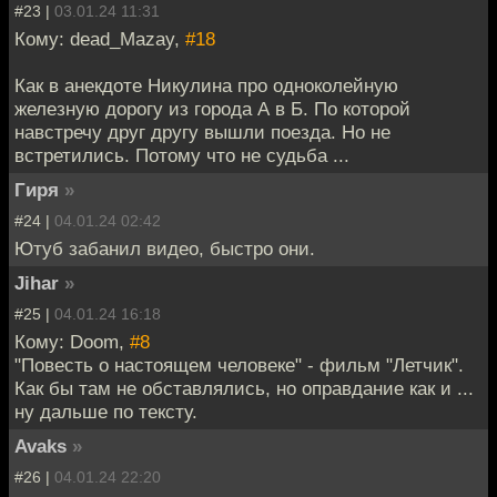
#23 |
03.01.24 11:31
Кому: dead_Mazay,
#18
Как в анекдоте Никулина про одноколейную
железную дорогу из города А в Б. По которой
навстречу друг другу вышли поезда. Но не
встретились. Потому что не судьба ...
Гиря
»
#24 |
04.01.24 02:42
Ютуб забанил видео, быстро они.
Jihar
»
#25 |
04.01.24 16:18
Кому: Doom,
#8
"Повесть о настоящем человеке" - фильм "Летчик".
Как бы там не обставлялись, но оправдание как и ...
ну дальше по тексту.
Avaks
»
#26 |
04.01.24 22:20