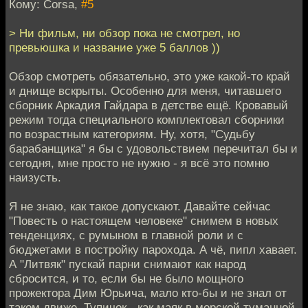
Кому: Corsa,
#5
> Ни фильм, ни обзор пока не смотрел, но
превьюшка и название уже 5 баллов ))
Обзор смотреть обязательно, это уже какой-то край
и днище вскрыты. Особенно для меня, читавшего
сборник Аркадия Гайдара в детстве ещё. Кровавый
режим тогда специального комплектовал сборники
по возрастным категориям. Ну, хотя, "Судьбу
барабанщика" я бы с удовольствием перечитал бы и
сегодня, мне просто не нужно - я всё это помню
наизусть.
Я не знаю, как такое допускают. Давайте сейчас
"Повесть о настоящем человеке" снимем в новых
тенденциях, с румыном в главной роли и с
бюджетами в постройку парохода. А чё, пипл хавает.
А "Литвяк" пускай парни снимают как народ
сбросится, и то, если бы не было мощного
прожектора Дим Юрьича, мало кто-бы и не знал от
таком движе. Тупичок - как маяк в морской туманной