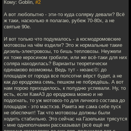
Кому: Goblin,
#2
А вот любопытно - эти-то куда солярку девали? Всё
ж таки, насколько я полагаю, рубеж 70-80х, а не
святые 90е.
И вот только что подумалось - а космодромовские
мотовозы на чём ездили? Это ж нормальные такие
дизель-электровозы, то бишь тепловозы. Неужели
их тоже керосином гробили, или же всё-таки для них
соляра находилась? Варианты теоретически
одинаково возможны. Ведь тут - нюанс©: до
площадок от города все полсотни вёрст будет, а не
как до еродрома семь, пешком не побредёшь. А вот
нам порою приходилось, к полудню успевали. Ну, то
есть, если КамАЗ до еродрома можно и не
подогнать, то уж мотовоз-то для личного состава до
площадок - это мастхэв. Ракета же сама себе пуск
не обеспечит! Так что мотовозы должны были
ходить стабильно. Это сейчас на Газельках трясутся
- мне однополчанин рассказывал (всё ещё не
покинул космодром до сих пор, подучился вот с