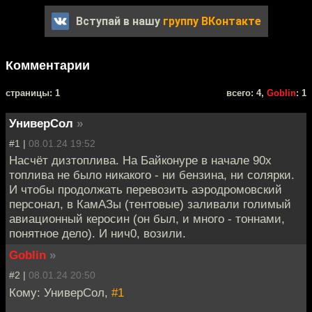
Вступай в нашу
группу ВКонтакте
Комментарии
cтраницы: 1
всего: 4,
Goblin
: 1
УниверСол
»
#1 |
08.01.24 19:52
Насчёт дизтоплива. На Байконуре в начале 90х
топлива не было никакого - ни бензина, ни солярки.
И чтобы продолжать перевозить аэродромовский
персонал, в КамАЗы (тентовые) заливали голимый
авиационный керосин (он был, и много - тоннами,
понятное дело). И нич0, возили.
Goblin
»
#2 |
08.01.24 20:50
Кому: УниверСол,
#1