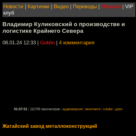
Новости
|
Картинки
|
Видео
|
Переводы
|
Магазин
|
VIP
клуб
Владимир Куликовский о производстве и
логистике Крайнего Севера
08.01.24 12:33
|
Goblin
|
4 комментария
01:07:51
|
111705 просмотров
|
аудиоверсия
|
вконтакте
|
rutube
|
дзен
Жатайский завод металлоконструкций