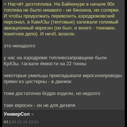
> Насчёт дизтоплива. На Байконуре в начале 90х
топлива не было никакого - ни бензина, ни солярки.
И чтобы продолжать перевозить аэродромовский
персонал, в КамАЗы (тентовые) заливали голимый
авиационный керосин (он был, и много - тоннами,
понятное дело). И нич0, возили.
это ненадолго
у нас на аэродроме топливозаправщики были
КрАЗы, таскали ёмкости на 22 тонны
некоторые умельцы прокладывали керосинопроводы
прямо из цистерны - в движок
тоже достаточно бодро ездили, но недолго
таки керосин - он не для дизеля
УниверСол
»
#3 |
08.01.24 23:51