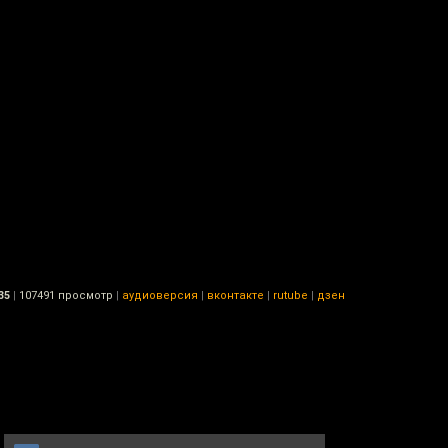
35
|
107491 просмотр
|
аудиоверсия
|
вконтакте
|
rutube
|
дзен