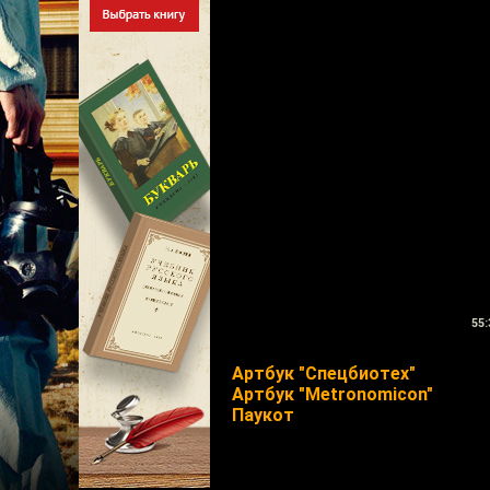
55:
Артбук "Спецбиотех"
Артбук "Metronomicon"
Паукот