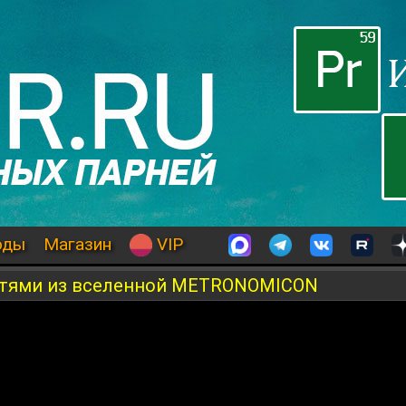
оды
Магазин
VIP
стями из вселенной METRONOMICON