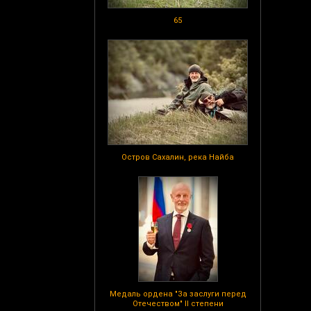
65
Остров Сахалин, река Найба
Медаль ордена "За заслуги перед
Отечеством" II степени