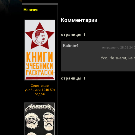
Магазин
Комментарии
cтраницы: 1
Kalinin4
отправлено 28.01.24 
Ухх. Не знали, не
cтраницы: 1
Советские
учебники 1940-50х
годов