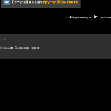
Вступай в нашу
группу ВКонтакте
Goblin рекомендует
заказат
01:26
 слышали. Заказали, ждем.