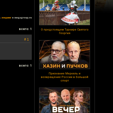
ь
лендинг
в megagroup.ru
всего: 1
О предстоящем Турнире Святого
Георгия
# 1
всего: 1
Признание Меркель и
возвращение России в большой
спорт