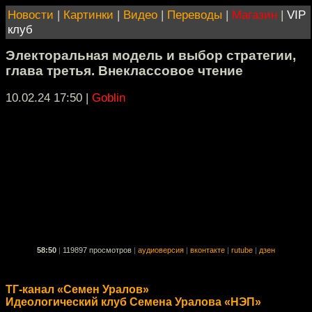
Новости
|
Картинки
|
Видео
|
Переводы
|
Магазин
|
VIP
клуб
Электоральная модель и выбор стратегии,
глава третья. Внеклассовое чтение
10.02.24 17:50
|
Goblin
58:50
|
119897 просмотров
|
аудиоверсия
|
вконтакте
|
rutube
|
дзен
ТГ-канал «Семен Уралов»
Идеологический клуб Семена Уралова «НЭП»