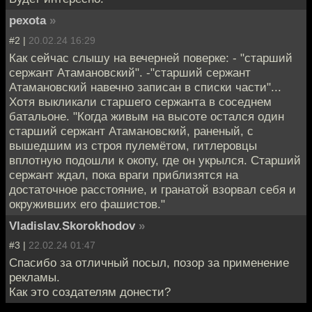
pexota
»
#2 |
20.02.24 16:29
Как сейчас слышу на вечерней поверке: - "старший
сержант Атамановский". -"старший сержант
Атамановский навечно записан в списки части"...
Хотя выкликали старшего сержанта в соседнем
батальоне. "Когда живым на высоте остался один
старший сержант Атамановский, раненый, с
вышедшим из строя пулемётом, гитлеровцы
вплотную подошли к окопу, где он укрылся. Старший
сержант ждал, пока враги приблизятся на
достаточное расстояние, и гранатой взорвал себя и
окруживших его фашистов."
Vladislav.Skorokhodov
»
#3 |
22.02.24 01:47
Спасибо за отличный посыл, позор за применение
рекламы.
Как это создателям донести?