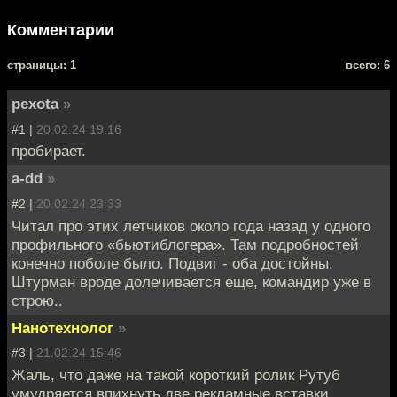
Комментарии
cтраницы: 1
всего: 6
pexota
»
#1 |
20.02.24 19:16
пробирает.
a-dd
»
#2 |
20.02.24 23:33
Читал про этих летчиков около года назад у одного
профильного «бьютиблогера». Там подробностей
конечно поболе было. Подвиг - оба достойны.
Штурман вроде долечивается еще, командир уже в
строю..
Нанотехнолог
»
#3 |
21.02.24 15:46
Жаль, что даже на такой короткий ролик Рутуб
умудряется впихнуть две рекламные вставки