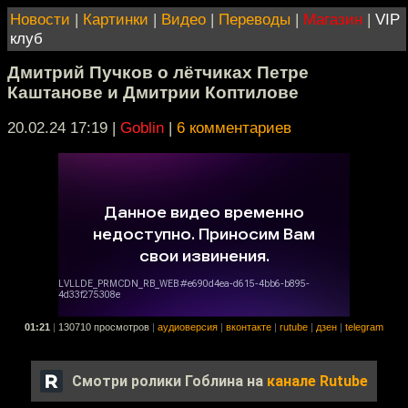
Новости
|
Картинки
|
Видео
|
Переводы
|
Магазин
|
VIP
клуб
Дмитрий Пучков о лётчиках Петре
Каштанове и Дмитрии Коптилове
20.02.24 17:19
|
Goblin
|
6 комментариев
01:21
|
130710 просмотров
|
аудиоверсия
|
вконтакте
|
rutube
|
дзен
|
telegram
Смотри ролики Гоблина на
канале Rutube