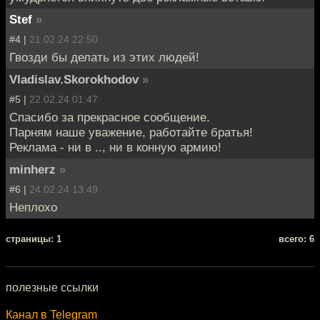
Stef
»
#4 |
21.02.24 22:50
Гвозди бы делать из этих людей!
Vladislav.Skorokhodov
»
#5 |
22.02.24 01:47
Спасибо за прекрасное сообщение.
Парням наше уважение, работайте братья!
Реклама - ни в .., ни в конную армию!
minherz
»
#6 |
24.02.24 13:49
Неплохо
cтраницы: 1
всего: 6
полезные ссылки
Канал в Telegram