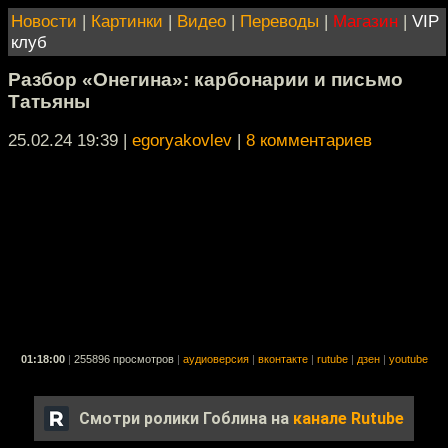
Новости
|
Картинки
|
Видео
|
Переводы
|
Магазин
|
VIP
клуб
Разбор «Онегина»: карбонарии и письмо
Татьяны
25.02.24 19:39
|
egoryakovlev
|
8 комментариев
01:18:00
|
255896 просмотров
|
аудиоверсия
|
вконтакте
|
rutube
|
дзен
|
youtube
Смотри ролики Гоблина на
канале Rutube