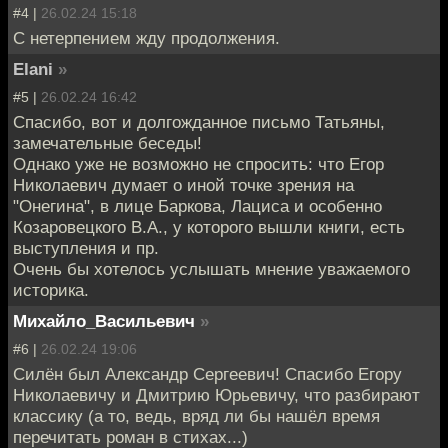
#4 |
26.02.24 15:18
С нетерпением жду продолжения.
Elani
»
#5 |
26.02.24 16:42
Спасибо, вот и долгожданное письмо Татьяны,
замечательные беседы!
Однако уже не возможно не спросить: что Егор
Николаевич думает о иной точке зрения на
"Онегина", в лице Баркова, Лациса и особенно
Козаровецкого В.А., у которого вышли книги, есть
выступления и пр.
Очень бы хотелось услышать мнение уважаемого
историка.
Михайло_Васильевич
»
#6 |
26.02.24 19:06
Силён был Александр Сергеевич! Спасибо Егору
Николаевичу и Дмитрию Юрьевичу, что разбирают
классику (а то, ведь, вряд ли бы нашёл время
перечитать роман в стихах...)