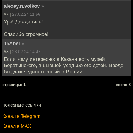
alexey.n.volkov
»
#7 |
27.02.24 11:56
Ура! Дождались!
Спасибо огромное!
15Abel
»
#8 |
28.02.24 14:47
Если кому интересно: в Казани есть музей
Боратынского, в бывшей усадьбе его детей. Вроде
бы, даже единственный в России
cтраницы: 1
всего: 8
полезные ссылки
Канал в Telegram
Канал в MAX