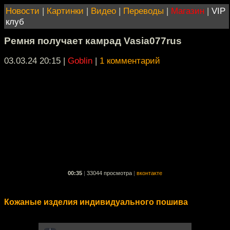
Новости
|
Картинки
|
Видео
|
Переводы
|
Магазин
|
VIP
клуб
Ремня получает камрад Vasia077rus
03.03.24 20:15
|
Goblin
|
1 комментарий
00:35
|
33044 просмотра
|
вконтакте
Кожаные изделия индивидуального пошива