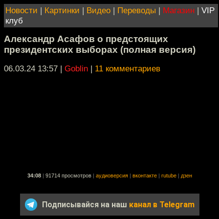
Новости
|
Картинки
|
Видео
|
Переводы
|
Магазин
|
VIP
клуб
Александр Асафов о предстоящих
президентских выборах (полная версия)
06.03.24 13:57
|
Goblin
|
11 комментариев
34:08
|
91714 просмотров
|
аудиоверсия
|
вконтакте
|
rutube
|
дзен
Подписывайся на наш
канал в Telegram