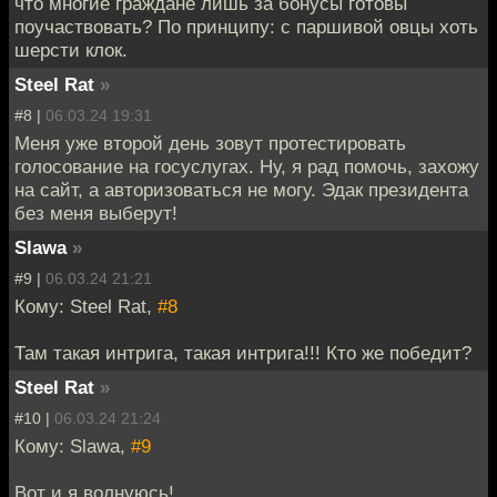
что многие граждане лишь за бонусы готовы
поучаствовать? По принципу: с паршивой овцы хоть
шерсти клок.
Steel Rat
»
#8 |
06.03.24 19:31
Меня уже второй день зовут протестировать
голосование на госуслугах. Ну, я рад помочь, захожу
на сайт, а авторизоваться не могу. Эдак президента
без меня выберут!
Slawa
»
#9 |
06.03.24 21:21
Кому: Steel Rat,
#8
Там такая интрига, такая интрига!!! Кто же победит?
Steel Rat
»
#10 |
06.03.24 21:24
Кому: Slawa,
#9
Вот и я волнуюсь!