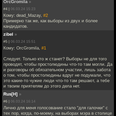
OrcGromila
»
#4 |
06.03.24 15:23
Кому: dead_Mazay,
#2
Примерно так же, как выборы из двух и более
кандидатов.
zibel
»
#5 |
06.03.24 15:51
Кому: OrcGromila,
#1
Следует. Только кто ж станет? Выборы не для того
проводят, чтобы простолюдины что-то там могли. Да
и разговоры об обязательном участии, лишь забота
о том, чтобы простолюдины вдруг не подумали, что
это какие-то чужие люди что-то там решают, а тебе
и твоим приятелям до этого дела нет.
Rus[H]
»
#6 |
06.03.24 16:14
Лично для меня голосование стало "для галочки" с
тех пор, когда, по-моему, на выборах мэра в столице