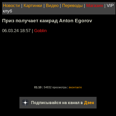
Новости
|
Картинки
|
Видео
|
Переводы
|
Магазин
|
VIP
клуб
Приз получает камрад Anton Egorov
06.03.24 18:57
|
Goblin
01:10
|
54832 просмотра
|
вконтакте
Подписывайся на канал в
Дзен