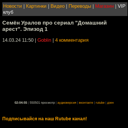
Новости
|
Картинки
|
Видео
|
Переводы
|
Магазин
|
VIP
клуб
Семён Уралов про сериал "Домашний
арест". Эпизод 1
14.03.24 11:50
|
Goblin
|
4 комментария
02:04:55
|
550501 просмотр
|
аудиоверсия
|
вконтакте
|
rutube
|
дзен
Подписывайся на наш Rutube канал!