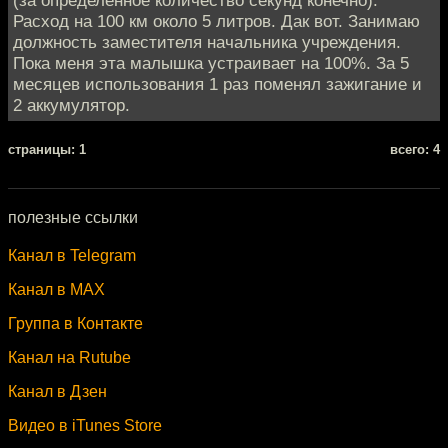
Расход на 100 км около 5 литров. Дак вот. Занимаю
должность заместителя начальника учреждения.
Пока меня эта малышка устраивает на 100%. За 5
месяцев использования 1 раз поменял зажигание и
2 аккумулятор.
cтраницы: 1
всего: 4
полезные ссылки
Канал в Telegram
Канал в MAX
Группа в Контакте
Канал на Rutube
Канал в Дзен
Видео в iTunes Store