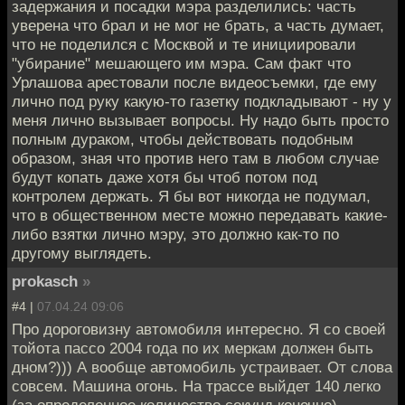
задержания и посадки мэра разделились: часть
уверена что брал и не мог не брать, а часть думает,
что не поделился с Москвой и те инициировали
"убирание" мешающего им мэра. Сам факт что
Урлашова арестовали после видеосъемки, где ему
лично под руку какую-то газетку подкладывают - ну у
меня лично вызывает вопросы. Ну надо быть просто
полным дураком, чтобы действовать подобным
образом, зная что против него там в любом случае
будут копать даже хотя бы чтоб потом под
контролем держать. Я бы вот никогда не подумал,
что в общественном месте можно передавать какие-
либо взятки лично мэру, это должно как-то по
другому выглядеть.
prokasch
»
#4 |
07.04.24 09:06
Про дороговизну автомобиля интересно. Я со своей
тойота пассо 2004 года по их меркам должен быть
дном?))) А вообще автомобиль устраивает. От слова
совсем. Машина огонь. На трассе выйдет 140 легко
(за определенное количество секунд конечно).