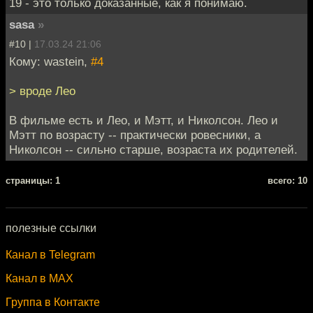
19 - это только доказанные, как я понимаю.
sasa
»
#10 |
17.03.24 21:06
Кому: wastein,
#4
> вроде Лео
В фильме есть и Лео, и Мэтт, и Николсон. Лео и
Мэтт по возрасту -- практически ровесники, а
Николсон -- сильно старше, возраста их родителей.
cтраницы: 1
всего: 10
полезные ссылки
Канал в Telegram
Канал в MAX
Группа в Контакте