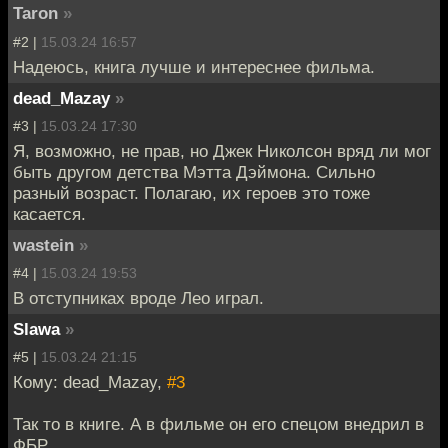
Taron
»
#2 |
15.03.24 16:57
Надеюсь, книга лучше и интереснее фильма.
dead_Mazay
»
#3 |
15.03.24 17:30
Я, возможно, не прав, но Джек Николсон вряд ли мог
быть другом детства Мэтта Дэймона. Сильно
разный возраст. Полагаю, их героев это тоже
касается.
wastein
»
#4 |
15.03.24 19:53
В отступниках вроде Лео играл.
Slawa
»
#5 |
15.03.24 21:15
Кому: dead_Mazay,
#3
Так то в книге. А в фильме он его спецом внедрил в
ФБР.