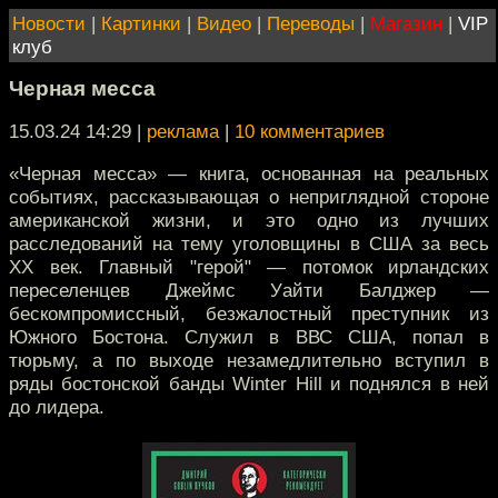
Новости
|
Картинки
|
Видео
|
Переводы
|
Магазин
|
VIP
клуб
Черная месса
15.03.24 14:29
|
реклама
|
10 комментариев
«Черная месса» — книга, основанная на реальных
событиях, рассказывающая о неприглядной стороне
американской жизни, и это одно из лучших
расследований на тему уголовщины в США за весь
XX век. Главный "герой" — потомок ирландских
переселенцев Джеймс Уайти Балджер —
бескомпромиссный, безжалостный преступник из
Южного Бостона. Служил в ВВС США, попал в
тюрьму, а по выходе незамедлительно вступил в
ряды бостонской банды Winter Hill и поднялся в ней
до лидера.