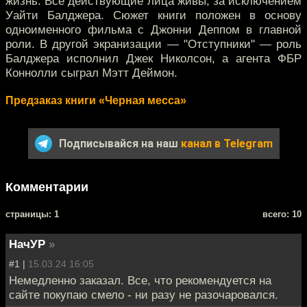
жизнь. Все действующие лица живы, за исключением
Уайти Балджера. Сюжет книги положен в основу
одноименного фильма с Джонни Деппом в главной
роли. В другой экранизации — "Отступники" — роль
Балджера исполнил Джек Николсон, а агента ФБР
Коннолли сыграл Мэтт Деймон.
Предзаказ книги «Черная месса»
Подписывайся на наш
канал в Telegram
Комментарии
cтраницы: 1
всего: 10
НачУР
»
#1 |
15.03.24 16:05
Немедленно заказал. Все, что рекомендуется на
сайте покупаю смело - ни разу не разочаровался.