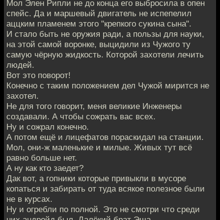
Мол Элен Рипли не до конца его выбросила в опен
спейс. Да и маршевый двигатель не испепелил
аццким пламенем этого "крепкого сукина сына".
И стало быть не оружия ради, а пользы для науки,
на этой самой воронке, выцидили из Чужого ту
самую чёрную жидкость. Которой захотели лечить
людей.
Вот это поворот!
Конечно с таким положением дел Чужой мирится не
захотел.
Не для того говорит, меня великие Инженеры
создавали. А чтобы сожрать вас всех.
Ну и сожрал конечно.
А потом ещё и лицефатов пораскидал на станции.
Мол, они-ж маленькие и милые. Живых тут всё
равно больше нет.
А ну как кто заедет?
Дак вот, а гопники которые привыкли в мусоре
копаться и забирать от туда всякое полезное были
не в курсах.
Ну и огребли по полной. Это не смотри что среди
них андройд был. Далёкий брат Эша.