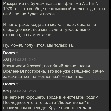
Раскрытие по буквам названия фильма A L I E N
1979-го - это вообще невозможный шедевр, до этого
не было, не будет и после.
И нет страха. Когда эта мелкая тварь бегала по
операционной, все мы выли от ужаса. Было
страшно, на самом деле.
Ну, может, получится, мы только за.
Doom
»
#28 |
24.03.24 12:42
Космический жокей, погибший давно, целая
Вселенная построена, это всё уже священно, зачем
замахиваться на Нетленное? Непонятно.
Doom
»
#29 |
24.03.24 12:58
Ничего нет хорошего, вроде в кинотеатры ходим.
Последнее, что в топе, это "Любой ценой" в
правильном переводе. Круче ничего нет даже