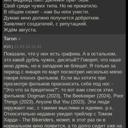
Свой среди чужих типа. Но не прокатило.
В общем сюжет - нам бы ноги унести.
Думаю кино должно получится добротное.
Заявляют создателей, с репутацией.
Ждём августа.
Taron
»
#10 |
21.03.24 22:42
Показали, что у них есть графика. А в остальном,
это какой дубль чужих, десятый? Говорят, что наше
кино дрянь, но и западное не блещет. Я только за
период с января по март посмотрел несколько мягко
говоря плохих фильмов. Если вы хотите при
просмотре фильмов произносить себе под нос -
"Это что за бредятина?", то вот вам список этих
фильмов: Dogman (2023), The Beekeeper (2024), Poor
Things (2023), Anyone But You (2023). Эти люди
окружают нас, с такими мыслями и идеями. p.s.
Относительно недавно увидел трейлер с Томом
Харди - The Bikeriders, может, в этот раз он в
нормальном кино появится, а то долго сидит уже на