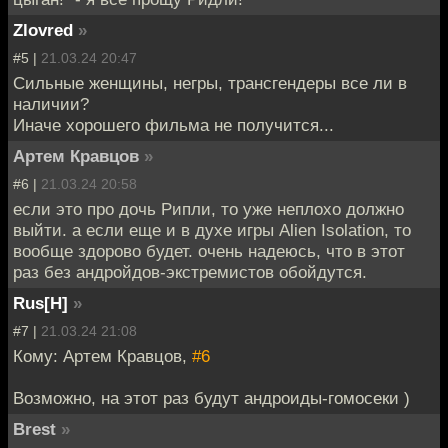
Zlovred
»
#5 |
21.03.24 20:47
Сильные женщины, негры, трансгендеры все ли в
наличии?
Иначе хорошего фильма не получится...
Артем Кравцов
»
#6 |
21.03.24 20:58
если это про дочь Рипли, то уже неплохо должно
выйти. а если еще и в духе игры Alien Isolation, то
вообще здорово будет. очень надеюсь, что в этот
раз без андройдов-экстремистов обойдутся.
Rus[H]
»
#7 |
21.03.24 21:08
Кому: Артем Кравцов,
#6
Возможно, на этот раз будут андроиды-гомосеки )
Brest
»