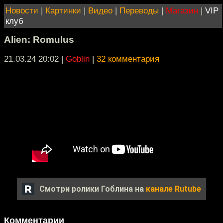
Новости
|
Картинки
|
Видео
|
Переводы
|
Магазин
|
VIP
клуб
Alien: Romulus
21.03.24 20:02
|
Goblin
|
32 комментария
Смотри ролики Гоблина на
канале Rutube
Комментарии