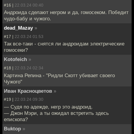
#16 |
22.03.24 00:40
Андроида сделают негром и да, гомосеком. Победит
чудо-бабу и чужого.
dead_Mazay
»
#17 |
22.03.24 01:53
Так все-таки - снятся ли андроидам электрические
гомосеки?
Kotofeich
»
#18 |
22.03.24 02:34
Картина Репина - "Ридли Скотт убивает своего
Чужого"
Иван Красноцветов
»
#19 |
22.03.24 09:30
— Судя по адежде, негр это андроид.
— Джон Мэри, а ты ожидал встретить здесь
епископа?
Buktop
»