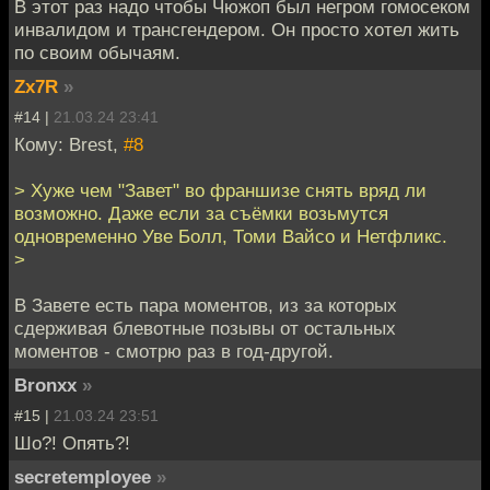
В этот раз надо чтобы Чюжоп был негром гомосеком
инвалидом и трансгендером. Он просто хотел жить
по своим обычаям.
Zx7R
»
#14 |
21.03.24 23:41
Кому: Brest,
#8
> Хуже чем "Завет" во франшизе снять вряд ли
возможно. Даже если за съёмки возьмутся
одновременно Уве Болл, Томи Вайсо и Нетфликс.
>
В Завете есть пара моментов, из за которых
сдерживая блевотные позывы от остальных
моментов - смотрю раз в год-другой.
Bronxx
»
#15 |
21.03.24 23:51
Шо?! Опять?!
secretemployee
»