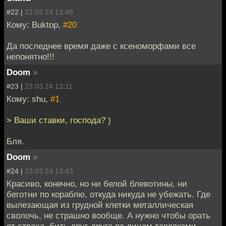
#22 |
22.03.24 13:48
Кому: Buktop,
#20
Да последнее время даже с ксеноморфами все
непонятно!!!
Doom
»
#23 |
23.03.24 13:11
Кому: shu,
#1
> Ваши ставки, господа? )
Бля.
Doom
»
#24 |
23.03.24 13:43
Красиво, конечно, но ни белой блевотины, ни
беготни по кораблю, откуда никуда не убежать. Где
вылезающая из грудной клетки металлическая
сволочь, не страшно вообще. А нужно чтобы орать
от страха, бить друг-друга по лицам тарелками,