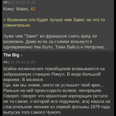
#8 |
21.03.24 21:21
Кому: Malex,
#2
> Возможно это будет лучше чем Завет, но что то
сомнительно
Хуже чем "Завет" во франшизе снять вряд ли
возможно. Даже если за съёмки возьмутся
одновременно Уве Болл, Томи Вайсо и Нетфликс.
The Big
»
#9 |
21.03.24 22:03
Шайка космических помойщиков вламывается на
заброшенную станцию Ромул. В виде большой
воронки. В космосе.
Где, как мы знаем, никто не услышит твой крик...
Раньше на ней происходило всякое, нехорошее.
Говорят, говорят что мразотная корпорация (кстати
не та самая, о которой все подумали, ага) нашла на
спасательном челноке из первой фильмы 1979 года
выпуска того самого Чужого.