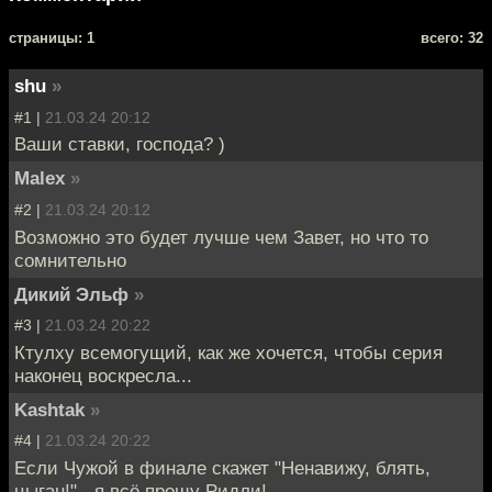
cтраницы: 1
всего: 32
shu
»
#1 |
21.03.24 20:12
Ваши ставки, господа? )
Malex
»
#2 |
21.03.24 20:12
Возможно это будет лучше чем Завет, но что то
сомнительно
Дикий Эльф
»
#3 |
21.03.24 20:22
Ктулху всемогущий, как же хочется, чтобы серия
наконец воскресла...
Kashtak
»
#4 |
21.03.24 20:22
Если Чужой в финале скажет "Ненавижу, блять,
цыган!" - я всё прощу Ридли!