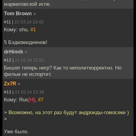
марвеловской игле.
Tom Brown
»
#11 |
21.03.24 22:42
Кому: shu,
#1
5 Бэдкомидиенов!
drHimik
»
#12 |
21.03.24 22:52
Бишоп теперь негр? Как то неполиткорректно. Но
фильм не испортит.
Zx7R
»
#13 |
21.03.24 23:39
Кому: Rus
[H]
,
#7
> Возможно, на этот раз будут андроиды-гомосеки )
>
Уже было.