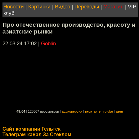
Новости
|
Картинки
|
Видео
|
Переводы
|
Магазин
|
VIP
клуб
Про отечественное производство, красоту и
азиатские рынки
22.03.24 17:02
|
Goblin
49:04
|
128607 просмотров
|
аудиоверсия
|
вконтакте
|
rutube
|
дзен
Сайт компании Гельтек
Телеграм-канал За Стеклом