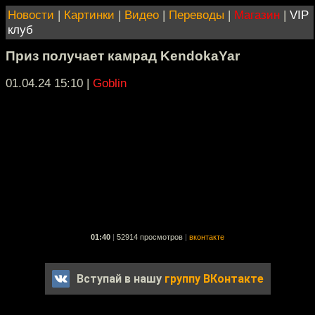
Новости
|
Картинки
|
Видео
|
Переводы
|
Магазин
|
VIP
клуб
Приз получает камрад KendokaYar
01.04.24 15:10
|
Goblin
01:40
|
52914 просмотров
|
вконтакте
Вступай в нашу
группу ВКонтакте