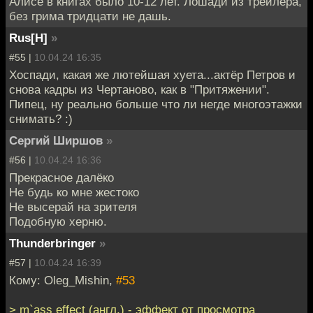
Алисе в книгах было 10-12 лет. Лошади из трейлера,
без грима тридцати не дашь.
Rus[H]
»
#55 |
10.04.24 16:35
Хоспади, какая же лютейшая хуета...актёр Петров и
снова кадры из Чертаново, как в "Притяжении".
Пипец, ну реально больше что ли негде многоэтажки
снимать? :)
Сергий Ширшов
»
#56 |
10.04.24 16:36
Прекрасное далёко
Не будь ко мне жестоко
Не высерай на зрителя
Подобную херню.
Thunderbringer
»
#57 |
10.04.24 16:39
Кому: Oleg_Mishin,
#53
> m`ass effect (англ.) - эффект от просмотра