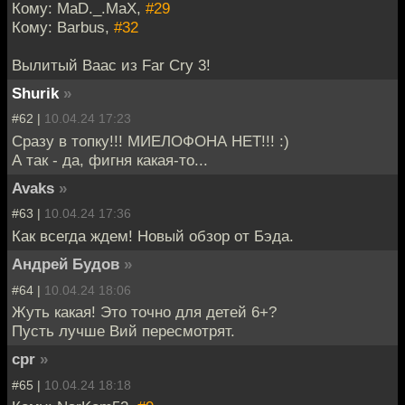
Кому: MaD._.MaX,
#29
Кому: Barbus,
#32
Вылитый Ваас из Far Cry 3!
Shurik
»
#62 |
10.04.24 17:23
Сразу в топку!!! МИЕЛОФОНА НЕТ!!! :)
А так - да, фигня какая-то...
Avaks
»
#63 |
10.04.24 17:36
Как всегда ждем! Новый обзор от Бэда.
Андрей Будов
»
#64 |
10.04.24 18:06
Жуть какая! Это точно для детей 6+?
Пусть лучше Вий пересмотрят.
cpr
»
#65 |
10.04.24 18:18