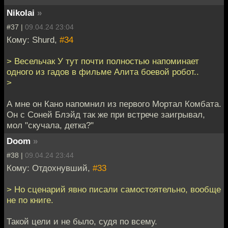
Nikolai
»
#37 |
09.04.24 23:04
Кому: Shurd,
#34
> Весельчак У тут почти полностью напоминает
одного из гадов в фильме Алита боевой робот..
>
А мне он Кано напомнил из первого Мортал Комбата.
Он с Соней Блэйд так же при встрече заигрывал,
мол "скучала, детка?"
Doom
»
#38 |
09.04.24 23:44
Кому: Отдохнувший,
#33
> Но сценарий явно писали самостоятельно, вообще
не по книге.
Такой цели и не было, судя по всему.