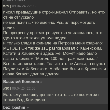
#29 |
09.04.24 22:03
писал предыдущие строки,нажал Отправить, но что-
от не отпускало
не мог понять, что именно. Решил персмотреть
ролик.
По прогрессу просмотре чувство усиливалось, что
где-то что-то такое уя жуе видел
и только глядя в финале на Петрова меня озарило:
МЕТОД ! Он так же 1в1 разговаривал с Хабенским.
Кстати и Хабенский здесь же. Может надо было
назвать фмльм "Метод, 100 лет трам-пам-пам..."
Все оставляем также. Только это не Алиса, а внучка
Паулины и Хабенского. А оба они были в Криоснек и
снова бегают друг за другом.
Василий Кононов
»
#30 |
09.04.24 22:03
Есть смутное ощущение что это... это посмотрит
только Бэд Комедиан.
bez_bashni
»