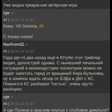
Уже видна прекрасная актёрская игра
cpr
»
#4 |
09.04.24 16:43
Кому: VII Gemina,
#1
С языка сняли!
NarKom52
»
#5 |
09.04.24 16:43
Года где-то два назад ещё в Ютубе этот трейлер
видел, долгострой однако. С нынешней печальной
ситуацией в киноиндустрии посмотрим можно ли
будет запитать город от вращений Кира Булычева,
ну и конечно ждать обзор от БЭДа и ДЮ с КС.
Помнится КС разбирал "гостью", очень круто
разбирал.
cpr
»
#6 |
09.04.24 16:47
А где Полина в красном платье с глубоким декольте?