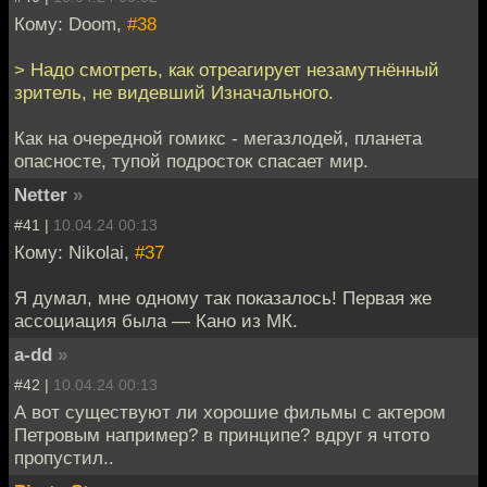
Кому: Doom,
#38
> Надо смотреть, как отреагирует незамутнённый
зритель, не видевший Изначального.
Как на очередной гомикс - мегазлодей, планета
опасносте, тупой подросток спасает мир.
Netter
»
#41 |
10.04.24 00:13
Кому: Nikolai,
#37
Я думал, мне одному так показалось! Первая же
ассоциация была — Кано из МК.
a-dd
»
#42 |
10.04.24 00:13
А вот существуют ли хорошие фильмы с актером
Петровым например? в принципе? вдруг я чтото
пропустил..