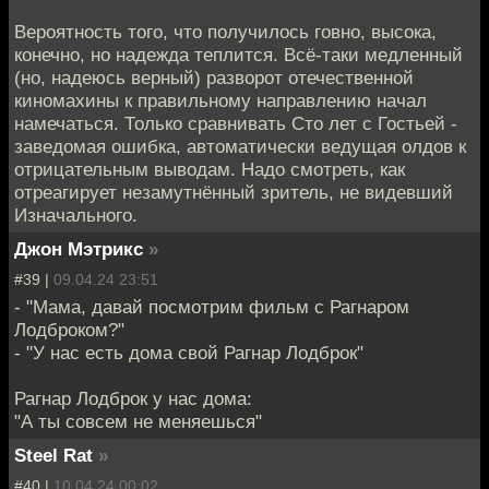
Вероятность того, что получилось говно, высока,
конечно, но надежда теплится. Всё-таки медленный
(но, надеюсь верный) разворот отечественной
киномахины к правильному направлению начал
намечаться. Только сравнивать Сто лет с Гостьей -
заведомая ошибка, автоматически ведущая олдов к
отрицательным выводам. Надо смотреть, как
отреагирует незамутнённый зритель, не видевший
Изначального.
Джон Мэтрикс
»
#39 |
09.04.24 23:51
- "Мама, давай посмотрим фильм с Рагнаром
Лодброком?"
- "У нас есть дома свой Рагнар Лодброк"
Рагнар Лодброк у нас дома:
"А ты совсем не меняешься"
Steel Rat
»
#40 |
10.04.24 00:02