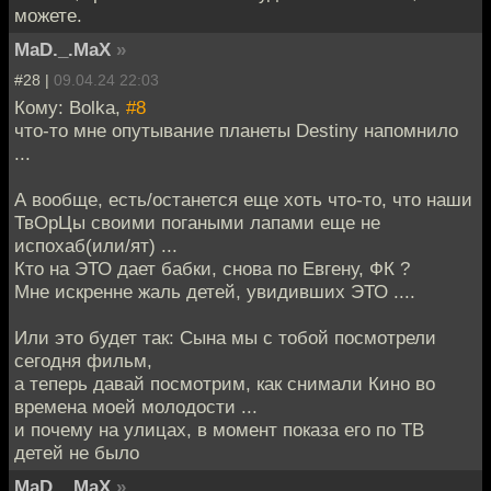
можете.
MaD._.MaX
»
#28 |
09.04.24 22:03
Кому: Bolka,
#8
что-то мне опутывание планеты Destiny напомнило
...
А вообще, есть/останется еще хоть что-то, что наши
ТвОрЦы своими погаными лапами еще не
испохаб(или/ят) ...
Кто на ЭТО дает бабки, снова по Евгену, ФК ?
Мне искренне жаль детей, увидивших ЭТО ....
Или это будет так: Сына мы с тобой посмотрели
сегодня фильм,
а теперь давай посмотрим, как снимали Кино во
времена моей молодости ...
и почему на улицах, в момент показа его по ТВ
детей не было
MaD._.MaX
»