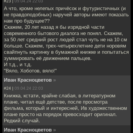
#23 |
09.04.24 22:03
А что, кроме нелепых причёсок и футуристичных (и
не правдоподобных) наручей авторы имеют показать
нам про будущее??
Скажем, 20 лет назад я бы изрядной части
современного бытового диалога не понял. Скажем,
за 50 лет средний рост людей стал чуть не на 10 см
больше. Скажем, трех-четырехлетние дети норовям
свайпнуть картинку в бумажной книжке и попытаться
зуммировать её движением пальцев.
И т.д., и т.д.
"Вяло, Хоботов, вяло!"
Иван Красноцветов
»
#24 |
09.04.24 22:03
Книжка, кстати, крайне слабая, в литературном
плане, читал ещë детстве, после просмотра
фильма, который и интересней, Ив художественном
плане просто на порядок превосходит оригинал.
Редкий случай.
Иван Красноцветов
»