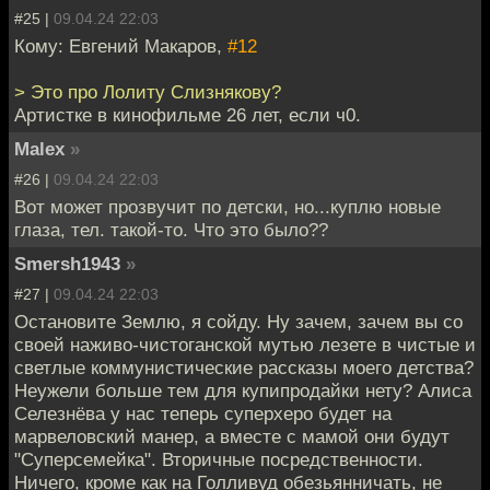
#25 |
09.04.24 22:03
Кому: Евгений Макаров,
#12
> Это про Лолиту Слизнякову?
Артистке в кинофильме 26 лет, если ч0.
Malex
»
#26 |
09.04.24 22:03
Вот может прозвучит по детски, но...куплю новые
глаза, тел. такой-то. Что это было??
Smersh1943
»
#27 |
09.04.24 22:03
Остановите Землю, я сойду. Ну зачем, зачем вы со
своей наживо-чистоганской мутью лезете в чистые и
светлые коммунистические рассказы моего детства?
Неужели больше тем для купипродайки нету? Алиса
Селезнёва у нас теперь суперхеро будет на
марвеловский манер, а вместе с мамой они будут
"Суперсемейка". Вторичные посредственности.
Ничего, кроме как на Голливуд обезьянничать, не