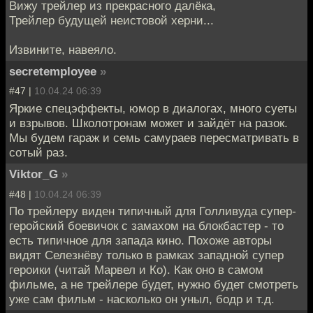
Вижу трейлер из прекрасного далёка,
Трейлер будущей неистовой херни...
Извините, навеяло.
secretemployee
»
#47 |
10.04.24 06:39
Яркие спецэффекты, юмор в диалогах, много суеты
и взрывов. Школотронам может и зайдёт на разок.
Мы будем гараж и семь самураев пересматривать в
сотый раз.
Viktor_G
»
#48 |
10.04.24 06:39
По трейлеру виден типичный для Голливуда супер-
геройский боевичок с замахом на блокбастер - то
есть типичное для запада кино. Похоже авторы
видят Селезнёву только в рамках западной супер
героики (читай Марвел и Ко). Как оно в самом
фильме, а не трейлере будет, нужно будет смотреть
уже сам фильм - насколько он уныл, бодр и т.д.