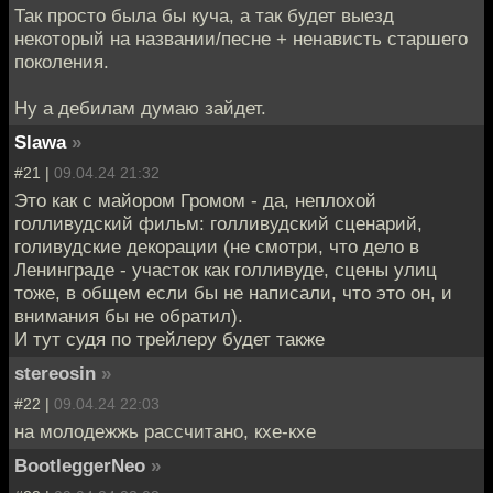
Так просто была бы куча, а так будет выезд
некоторый на названии/песне + ненависть старшего
поколения.
Ну а дебилам думаю зайдет.
Slawa
»
#21 |
09.04.24 21:32
Это как с майором Громом - да, неплохой
голливудский фильм: голливудский сценарий,
голивудские декорации (не смотри, что дело в
Ленинграде - участок как голливуде, сцены улиц
тоже, в общем если бы не написали, что это он, и
внимания бы не обратил).
И тут судя по трейлеру будет также
stereosin
»
#22 |
09.04.24 22:03
на молодежжь рассчитано, кхе-кхе
BootleggerNeo
»