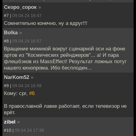
Скоро_сорок
»
#7 |
09.04.24 16:47
Сомнительно конечно, ну а вдруг!!!
Bolka
»
#8 |
09.04.24 16:57
Вращение мимикой вокруг сценарной оси на фоне
артов из "Космических рейнджеров"... а! И пара
флешбэков из MassEffect! Результат ложных потуг
нашего кинопрома. Ибо бесплоден...
NarKom52
»
#9 |
09.04.24 16:58
Кому: cpr,
#6
В православной лавке работает, если телевизор не
врёт.
zibel
»
#10 |
09.04.24 17:38