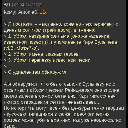
#31 |
09.04.24 22:03
Кому: AntonieS,
#14
> Я поставил - мысленно, конечно - эксперимент с
данным роликом (трейлером), а именно:
> 1. Убрал название фильма (оно же название
известной повести) и упоминание Кира Булычёва
(И.В. Можейко).
> 2. Убрал имена главных героев.
> 3. Убрал перепевку известной песни.
>
> С удивлением обнаружил,
А я обнаружил , что без отсылок к Булычеву но с
отсылками к Космическим Рейнджерам оно вполне
могло взлететь самостоятельно. Картинка сочная,
лютого отвращения сеттинг не вызывает...
Но испортить могут все - без цензуры тяжко творцам
- кусок вклинившихся в сюжет идеологических
помоев может убить все кино, как уже неоднократно
было.