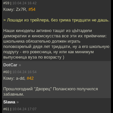
#59 |
10.04.24 16:42
Кому: Zx7R,
#54
> Лошади из трейлера, без грима тридцати не дашь.
Наши киноделы активно тащат из цЫтадели
демократии и киноискусства все эти их приёмчики:
школьника обязательно должен играть
половозрелый дядя лет тридцати, ну а его школьную
подругу - его ровесница, ну или как минимум
выпускница вуза по возрасту )
DotCar
»
#60 |
10.04.24 16:54
Кому: a-dd,
#42
Прошлогодний "Дворец" Поланского получился
забавным.
Slawa
»
#61 |
10.04.24 17:07