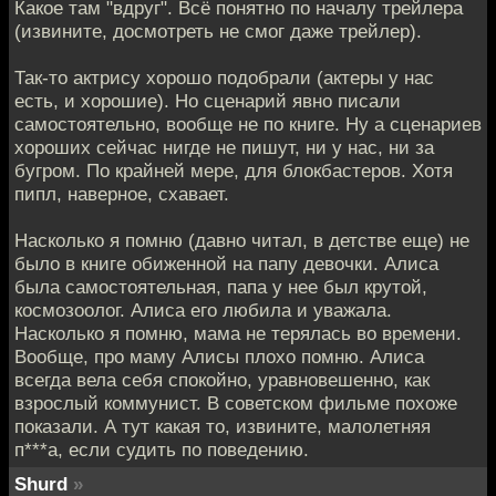
Какое там "вдруг". Всё понятно по началу трейлера
(извините, досмотреть не смог даже трейлер).
Так-то актрису хорошо подобрали (актеры у нас
есть, и хорошие). Но сценарий явно писали
самостоятельно, вообще не по книге. Ну а сценариев
хороших сейчас нигде не пишут, ни у нас, ни за
бугром. По крайней мере, для блокбастеров. Хотя
пипл, наверное, схавает.
Насколько я помню (давно читал, в детстве еще) не
было в книге обиженной на папу девочки. Алиса
была самостоятельная, папа у нее был крутой,
космозоолог. Алиса его любила и уважала.
Насколько я помню, мама не терялась во времени.
Вообще, про маму Алисы плохо помню. Алиса
всегда вела себя спокойно, уравновешенно, как
взрослый коммунист. В советском фильме похоже
показали. А тут какая то, извините, малолетняя
п***а, если судить по поведению.
Shurd
»