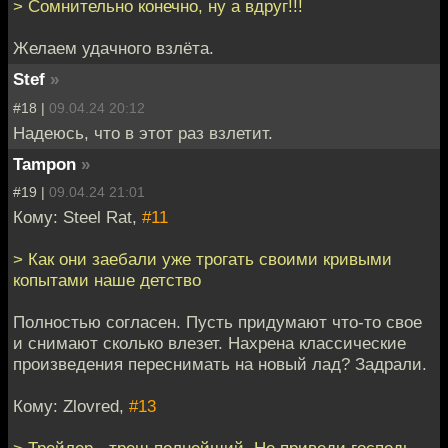
> Сомнительно конечно, ну а вдруг!!!
Желаем удачного взлёта.
Stef
»
#18 |
09.04.24 20:12
Надеюсь, что в этот раз взлетит.
Tampon
»
#19 |
09.04.24 21:01
Кому: Steel Rat,
#11
> Как они заебали уже трогать своими кривыми
копытами наше детство
Полностью согласен. Пусть придумают что-то свое
и снимают сколько влезет. Нахрена классические
произведения переснимать на новый лад? Задрали.
Кому: Zlovred,
#13
> Трейлер - треш полнейший. Не приведи господь