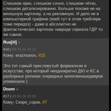
Слишком ярко, слишком сочно, слишком чётко,
слишком детализированно. Больше похоже не на
киношную картинку, а на рекламную. И дело не в
компьютерной графике (коей тут в этом трейлере
тоже передоз) - даже в абсолютно не
фантастических картинах навроде сериала ГДР то
же самое.
Rus[H]
»
#16 |
09.04.24 19:12
Кому: erazmanov,
#15
Это тот самый пресловутый формализм в
искусстве, про который неоднократно ДЮ и КС в
разборных роликах очередных киноговношедевров
упоминали )
Doom
»
#17 |
09.04.24 19:18
Кому: Скоро_сорок,
#7