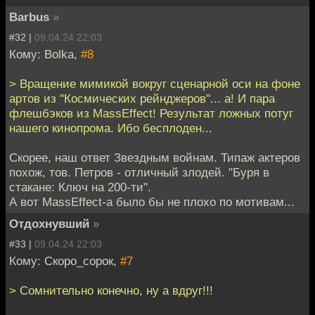
Barbus
»
#32 |
09.04.24 22:03
Кому: Bolka,
#8
> Вращение мимикой вокруг сценарной оси на фоне
артов из "Космических рейнджеров"... а! И пара
флешбэков из MassEffect! Результат ложных потуг
нашего кинопрома. Ибо бесплоден...
Скорее, наш ответ Звездным войнам. Типаж актеров
похож, тов. Петров - отличный злодей. "Буря в
стакане: Ключ на 200-ти".
А вот MassEffect-а было бы не плохо по мотивам...
Отдохнувший
»
#33 |
09.04.24 22:03
Кому: Скоро_сорок,
#7
> Сомнительно конечно, ну а вдруг!!!