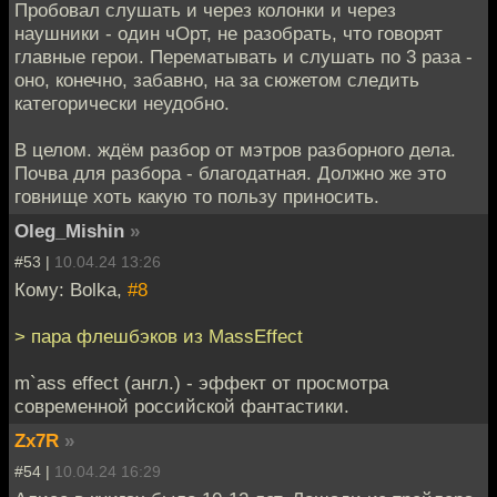
Пробовал слушать и через колонки и через
наушники - один чОрт, не разобрать, что говорят
главные герои. Перематывать и слушать по 3 раза -
оно, конечно, забавно, на за сюжетом следить
категорически неудобно.
В целом. ждём разбор от мэтров разборного дела.
Почва для разбора - благодатная. Должно же это
говнище хоть какую то пользу приносить.
Oleg_Mishin
»
#53 |
10.04.24 13:26
Кому: Bolka,
#8
> пара флешбэков из MassEffect
m`ass effect (англ.) - эффект от просмотра
современной российской фантастики.
Zx7R
»
#54 |
10.04.24 16:29