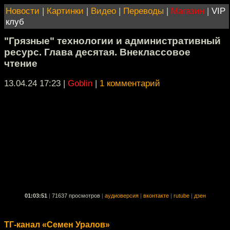
Новости
|
Картинки
|
Видео
|
Переводы
|
Магазин
|
VIP
клуб
"Грязные" технологии и административный
ресурс. Глава десятая. Внеклассовое
чтение
13.04.24 17:23
|
Goblin
|
1 комментарий
01:03:51
|
71637 просмотров
|
аудиоверсия
|
вконтакте
|
rutube
|
дзен
ТГ-канал «Семен Уралов»