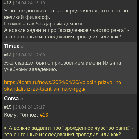
#13 |
24.04.24 16:10
Я вот не догоняю - а как определяется, что этот вот
великий философ.
По мне - так бездарный демагог.
А всякие задвиги про "врожденное чувство ранга" -
это он генные исследования проводил или как?
Timus
»
#14 |
24.04.24 17:09
Уже скандал был с присвоением имени Ильина
учебному заведению.
https://lenta.ru/news/2024/04/20/volodin-prizval-ne-
skandalit-iz-za-tsentra-ilina-v-rggu/
Corsa
»
#15 |
24.04.24 17:17
Кому: Tormoz,
#13
> А всякие задвиги про "врожденное чувство ранга" -
это он генные исследования проводил или как?