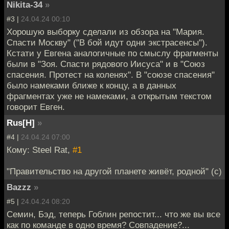
Nikita-34
»
#3 |
24.04.24 00:10
Хорошую выборку сделали из обзора на "Мария.
Спасти Москву" ("В бой идут одни экстрасенсы").
Кстати у Евгена аналогичные по смыслу фрагменты
были в "Зоя. Спасти рядового Иисуса" и в "Союз
спасения. Протест на коленях". В "союзе спасения"
было намеками ближе к концу, а в данных
фрагментах уже не намеками, а открытым текстом
говорит Евген.
Rus[H]
»
#4 |
24.04.24 07:00
Кому: Steel Rat,
#1
"Правительство на другой планете живёт, родной" (с)
Bazzz
»
#5 |
24.04.24 08:20
Семин, Бэд, теперь Гоблин репостит... что же вы все
как по команде в одно время? Совпадение?...