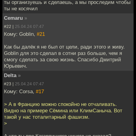
ты организуешь и сделаешь, а мы проследим чтобы
ты не косячил
Cemaru
»
#22 |
25.04.24 07:47
Кому: Goblin,
#21
Как бы далёк я не был от цели, ради этого и живу.
Goblin для это сделал в сотни раз больше, чем я
смогу сделать за свою жизнь. Спасибо Дмитрий
Юрьевич.
Delta
»
#23 |
25.04.24 07:47
Кому: Corsa,
#17
> А в Францию можно спокойно не отчаливать.
Видно на примере Сёмина или КлимСаныча. Вот
такой у нас тоталитарный фашизм.
>
А что ты про Кагарлицкого ничего не сказал?