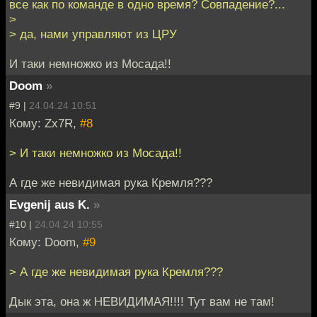
все как по команде в одно время? Совпадение?...
>
> да, нами управляют из ЦРУ
И таки немножко из Мосада!!
Doom
»
#9 |
24.04.24 10:51
Кому: Zx7R,
#8
> И таки немножко из Мосада!!
А где же невидимая рука Кремля???
Evgenij aus K.
»
#10 |
24.04.24 10:55
Кому: Doom,
#9
> А где же невидимая рука Кремля???
Дык эта, она ж НЕВИДИМАЯ!!!! Тут вам не там!