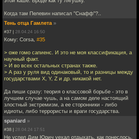
этой каше. Вроде как ту лягушку.
Когда там Пелевин написал "Снафф"?..
Тень отца Гамлета
»
#37 |
28.04.24 16:50
Кому: Corsa,
#35
> оже гомо сапиенс. И это не моя классификация, а
научный факт.
> И во всех остальных странах также.
> А раз у руля вид одинаковый, то и разницы между
государствами X, Y, Z и др. никакой нет.
Да пиши сразу: теория о классовой борьбе - это в
лучшем случае чушь, а на самом деле настоящий
злостный экстремизм, а ее сторонники - либо
идиоты, либо террористы и враги государства.
spaniard
»
#38 |
28.04.24 17:51
Не успел Дим Юрич уехал отдыхать, как понеслось.