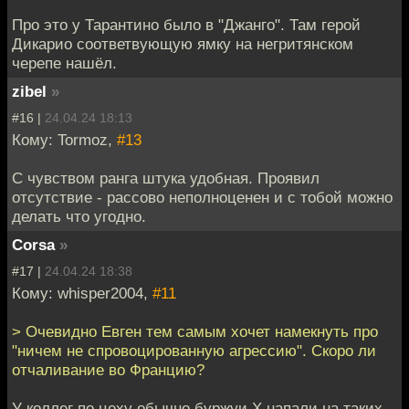
Про это у Тарантино было в "Джанго". Там герой
Дикарио соответвующую ямку на негритянском
черепе нашёл.
zibel
»
#16 |
24.04.24 18:13
Кому: Tormoz,
#13
С чувством ранга штука удобная. Проявил
отсутствие - рассово неполноценен и с тобой можно
делать что угодно.
Corsa
»
#17 |
24.04.24 18:38
Кому: whisper2004,
#11
> Очевидно Евген тем самым хочет намекнуть про
"ничем не спровоцированную агрессию". Скоро ли
отчаливание во Францию?
У коллег по цеху обычно буржуи Х напали на таких