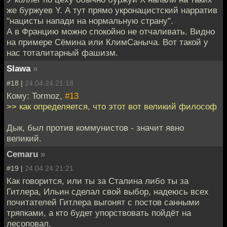
же буржуев Y. А тут прямо укронацистский нарратив
"нацисты напади на нормальную страну".
А в Францию можно спокойно не отчаливать. Видно
на примере Сёмина или КлимСаныча. Вот такой у
нас тоталитарный фашизм.
Slawa
»
#18 |
24.04.24 21:18
Кому: Tormoz,
#13
>> как определяется, что этот вот великий философ
Дык, был против коммунистов - значит явно
великий.
Cemaru
»
#19 |
24.04.24 21:21
Как говорится, или ты за Сталина либо ты за
Гитлера, Ильин сделал свой выбор, надеюсь всех
почитателей Гитлера выгонят с постов санными
тряпками, а кто будет упорствовать пойдёт на
лесоповал.