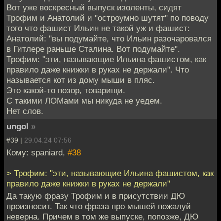
Вот уже воскресный выпуск изоленты, сидят
Трофим и Анатолий и "остроумно шутят" по поводу
того что фашист Ильин не такой уж и фашист:
Анатолий: "вы подумайте, что Ильин разочаровался
в Гитлере раньше Сталина. Вот подумайте".
Трофим: "эти, называющие Ильина фашистом, как
правило даже книжки в руках не держали". Что
называется кот из дому мыши в пляс.
Это какой-то позор, товарищи.
С такими ЛОМами мы никуда не уедем.
Нет слов.
ungol
»
#39 |
29.04.24 07:56
Кому: spaniard,
#38
> Трофим: "эти, называющие Ильина фашистом, как
правило даже книжки в руках не держали"
Да такую фразу Трофим и в присутствии ДЮ
произносит. Так что фраза про мышей пожалуй
неверна. Причем в том же выпуске, попозже, ДЮ