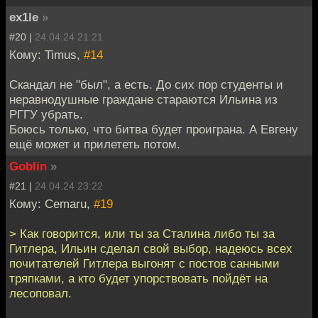
ex1le
»
#20 |
24.04.24 21:21
Кому: Timus,
#14
Скандал не "был", а есть. До сих пор студенты и
неравнодушные граждане стараются Ильина из
РГГУ убрать.
Боюсь только, что битва будет проиграна. А Евгену
ещё может и прилететь потом.
Goblin
»
#21 |
24.04.24 23:22
Кому: Cemaru,
#19
> Как говорится, или ты за Сталина либо ты за
Гитлера, Ильин сделал свой выбор, надеюсь всех
почитателей Гитлера выгонят с постов санными
тряпками, а кто будет упорствовать пойдёт на
лесоповал.