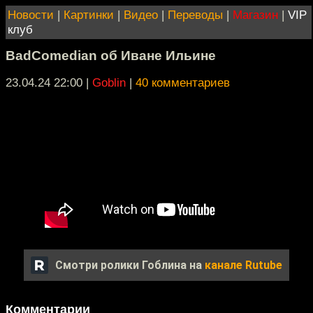
Новости
|
Картинки
|
Видео
|
Переводы
|
Магазин
|
VIP
клуб
BadComedian об Иване Ильине
23.04.24 22:00
|
Goblin
|
40 комментариев
Смотри ролики Гоблина на
канале Rutube
Комментарии