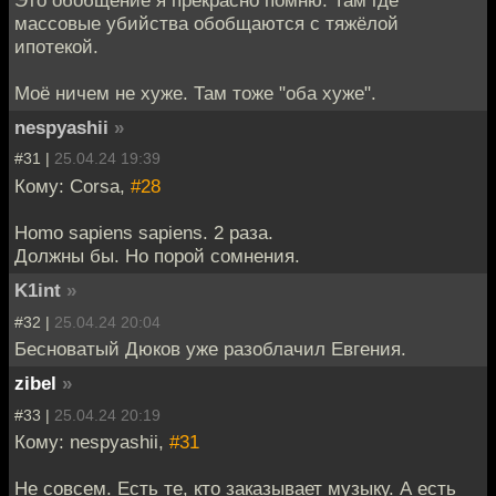
Это обобщение я прекрасно помню. Там где
массовые убийства обобщаются с тяжёлой
ипотекой.
Моё ничем не хуже. Там тоже "оба хуже".
nespyashii
»
#31 |
25.04.24 19:39
Кому: Corsa,
#28
Homo sapiens sapiens. 2 раза.
Должны бы. Но порой сомнения.
K1int
»
#32 |
25.04.24 20:04
Бесноватый Дюков уже разоблачил Евгения.
zibel
»
#33 |
25.04.24 20:19
Кому: nespyashii,
#31
Не совсем. Есть те, кто заказывает музыку. А есть