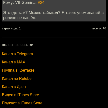
Кому: VII Gemina,
#24
Это где там? Можно таймкод? Я таких упоминаний в
ролике не нашёл.
cтраницы: 1
всего: 40
полезные ссылки
Канал в Telegram
Канал в MAX
Группа в Контакте
Канал на Rutube
Канал в Дзен
Видео в iTunes Store
Подкаст в iTunes Store