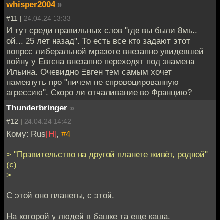
whisper2004
»
#11 |
24.04.24 13:33
И тут среди правильных слов "где вы были 8мь..
ой... 25 лет назад". То есть все кто задают этот
вопрос либеральной мразоте внезапно увидевшей
войну у Евгена внезапно переходят под знамена
Ильина. Очевидно Евген тем самым хочет
намекнуть про "ничем не спровоцированную
агрессию". Скоро ли отчаливание во Францию?
Thunderbringer
»
#12 |
24.04.24 14:42
Кому: Rus
[H]
,
#4
> "Правительство на другой планете живёт, родной"
(с)
>
С этой оно планеты, с этой.
На которой у людей в башке та еще каша.