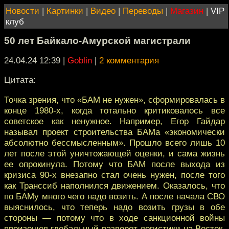
Новости
|
Картинки
|
Видео
|
Переводы
|
Магазин
|
VIP
клуб
50 лет Байкало-Амурской магистрали
24.04.24 12:39
|
Goblin
|
2 комментария
Цитата:
Точка зрения, что «БАМ не нужен», сформировалась в
конце 1980-х, когда тотально критиковалось все
советское как ненужное. Например, Егор Гайдар
называл проект строительства БАМа «экономически
абсолютно бессмысленным». Прошло всего лишь 10
лет после этой уничтожающей оценки, и сама жизнь
ее опрокинула. Потому что БАМ после выхода из
кризиса 90-х внезапно стал очень нужен, после того
как Транссиб наполнился движением. Оказалось, что
по БАМу много чего надо возить. А после начала СВО
выяснилось, что теперь надо возить грузы в обе
стороны — потому что в ходе санкционной войны
произошел глобальный разворот логистики на Восток,