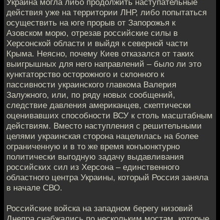
Украина могла либо продолжить наступательные
действия уже на территории ЛНР, либо попытаться
осуществить на юге прорыв от Запорожья к
Азовском морю, отрезав российские силы в
Херсонской области и выйдя к северной части
Крыма. Неясно, почему Киев отказался от таких
выигрышных для него направлений – было ли это
кунктаторство осторожного и склонного к
пассивности украинского главкома Валерия
Залужного, или, по ряду новых сообщений,
следствие давления американцев, скептически
оценивавших способности ВСУ к столь масштабным
действиям. Вместо наступления с решительными
целями украинская сторона нацелилась на более
ограниченную и в то же время конъюнктурно
политически выгодную задачу выдавливания
российских сил из Херсона – единственного
областного центра Украины, который Россия заняла
в начале СВО.
Российские войска на западном берегу низовий
Днепра снабжались по нескольким мостам, которые