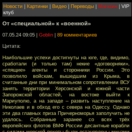
Новости
|
Картинки
|
Видео
|
Переводы
|
Магазин
|
VIP
клуб
От «специальной» к «военной»
07.05.24 09:05
|
Goblin
|
89 комментариев
Цитата:
Наибольшие успехи достигнуты на юге, где, видимо,
сработали (и только там) некие «договорняки»,
«спящие» агенты и сторонники России. Это
позволило войскам, вышедшим из Крыма, в
считанные дни при минимальном сопротивлении ВСУ
занять территории Херсонской и южной части
Запорожской областей, на востоке выйти к
Мариуполю, а на западе – развить наступление на
Николаев и в обход его с севера на Одессу. Однако
эти два главных приза Причерноморья заполучить не
удалось. Собранные заранее со всех трёх
европейских флотов ВМФ России десантные корабли
с силами морской пехоты были остановлены минами