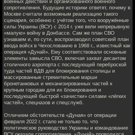
военных действий и организованного военного
сопротивления. Будущие историки ответят, почему в
Москве считали возможным реализацию такого
сценария, особенно с учётом того, что вооружённые
силы Украины (ВСУ) с 2014 г. уже вели непрерывную
«малую» войну в Донбассе. Сам же план СВО
узнаваем и, по сути, воспроизводил советский план
ввода войск в Чехословакию в 1968 г., известный как
операция «Дунай». Ему соответствовали основные
элементы замысла СВО, включая захват десантом
столичного аэропорта с последующей переброской
туда частей ВДВ для блокирования столицы и
массированные стремительные марши
бронетанковых и механизированных частей к
крупным городам для их блокирования и
последующей быстрой «зачистки» силами «лёгких
частей», спецназов и спецслужб.
Отличием обстоятельств «Дуная» от операции
февраля 2022 г. стало не только то, что
политическое руководство Украины и командование
ВСУ оказали сопротивление. «Дунай» проводился