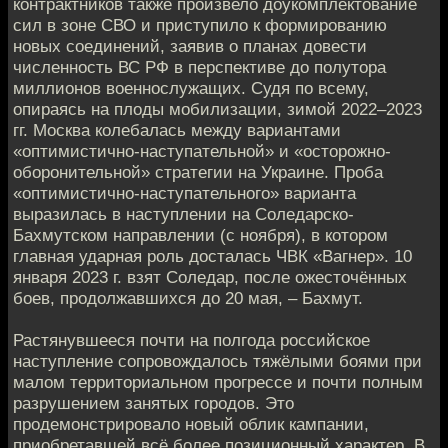
контрактников также произвело доукомплектование
сил в зоне СВО и приступило к формированию
новых соединений, заявив о планах довести
численность ВС РФ в перспективе до полутора
миллионов военнослужащих. Судя по всему,
опираясь на плоды мобилизации, зимой 2022–2023
гг. Москва колебалась между вариантами
«оптимистично-наступательной» и «осторожно-
оборонительной» стратегии на Украине. Проба
«оптимистично-наступательного» варианта
выразилась в наступлении на Соледарско-
Бахмутском направлении (с ноября), в котором
главная ударная роль досталась ЧВК «Вагнер». 10
января 2023 г. взят Соледар, после ожесточённых
боев, продолжавшихся до 20 мая, – Бахмут.
Растянувшееся почти на полгода российское
наступление сопровождалось тяжёлыми боями при
малом территориальном прогрессе и почти полным
разрушением занятых городов. Это
продемонстрировало новый облик кампании,
приобретавшей всё более позиционный характер. В