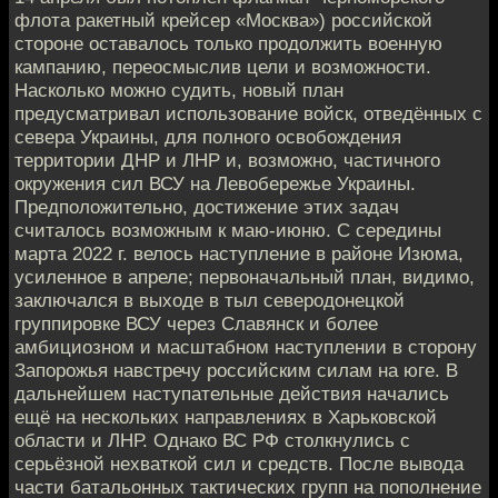
флота ракетный крейсер «Москва») российской
стороне оставалось только продолжить военную
кампанию, переосмыслив цели и возможности.
Насколько можно судить, новый план
предусматривал использование войск, отведённых с
севера Украины, для полного освобождения
территории ДНР и ЛНР и, возможно, частичного
окружения сил ВСУ на Левобережье Украины.
Предположительно, достижение этих задач
считалось возможным к маю-июню. С середины
марта 2022 г. велось наступление в районе Изюма,
усиленное в апреле; первоначальный план, видимо,
заключался в выходе в тыл северодонецкой
группировке ВСУ через Славянск и более
амбициозном и масштабном наступлении в сторону
Запорожья навстречу российским силам на юге. В
дальнейшем наступательные действия начались
ещё на нескольких направлениях в Харьковской
области и ЛНР. Однако ВС РФ столкнулись с
серьёзной нехваткой сил и средств. После вывода
части батальонных тактических групп на пополнение