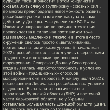
будущей «позиционности» в этом конфликте и
сковала 30-тысячную группировку «союзных сил»,
во многом предопределив невозможность развить
российские успехи на юге или наступательные
действия у Донецка. Наступление же ВС РФ на
Изюмском направлении по причине отсутствия
превосходства в силах над противником тоже
развивалось медленно и тяжело и в итоге вместо
окружений свелось просто к «выталкиванию»
противника на тактическом уровне. В начале мая
2022 г. российские силы столкнулись с серьёзными
трудностями и потерями при попытках
форсирования Северского Донца у Белогоровки,
когда выявилась неработоспособность в условиях
этой войны «традиционных» способов
массирования сил и средств. К началу июля 2022 г.
после занятия Лисичанска российское наступление
выдохлось. Была занята практически вся
территория Луганской области (ЛНР) и восточной
части Харьковской области, но у Украины
оставалась большая часть Донецкой области (ДНР).
Не удалось дойти даже до Славянска и