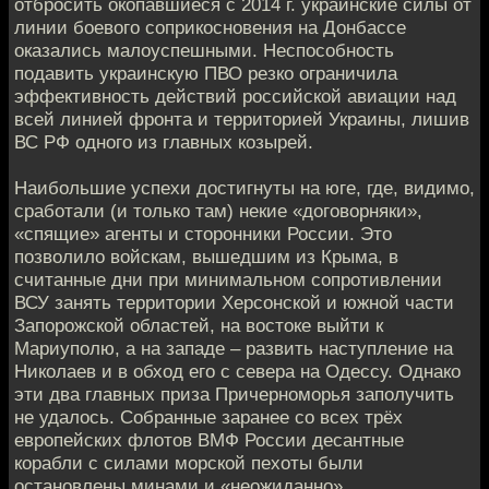
отбросить окопавшиеся с 2014 г. украинские силы от
линии боевого соприкосновения на Донбассе
оказались малоуспешными. Неспособность
подавить украинскую ПВО резко ограничила
эффективность действий российской авиации над
всей линией фронта и территорией Украины, лишив
ВС РФ одного из главных козырей.
Наибольшие успехи достигнуты на юге, где, видимо,
сработали (и только там) некие «договорняки»,
«спящие» агенты и сторонники России. Это
позволило войскам, вышедшим из Крыма, в
считанные дни при минимальном сопротивлении
ВСУ занять территории Херсонской и южной части
Запорожской областей, на востоке выйти к
Мариуполю, а на западе – развить наступление на
Николаев и в обход его с севера на Одессу. Однако
эти два главных приза Причерноморья заполучить
не удалось. Собранные заранее со всех трёх
европейских флотов ВМФ России десантные
корабли с силами морской пехоты были
остановлены минами и «неожиданно»