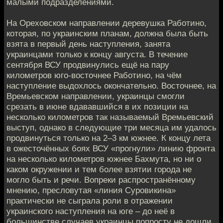
малыми подразделениями.
На Ореховском направлении деревушка Работино,
которая, по украинским планам, должна была быть
взята в первый день наступления, занята
украинцами только к концу августа. В течение
сентября ВСУ продвинулись ещё на пару
километров юго-восточнее Работино, на чём
наступление выдохлось окончательно. Восточнее, на
Времьевском направлении, украинцы смогли
срезать в июне вдававшийся в их позиции на
несколько километров так называемый Времьевский
выступ, однако в следующие три месяца им удалось
продвинуться только на 2–3 км южнее. К концу лета
в ожесточённых боях ВСУ «прогнули» линию фронта
на несколько километров южнее Бахмута, но ни о
каком окружении и тем более взятии города не
могло быть и речи. Вопреки распространённому
мнению, пресловутая «линия Суровикина»
практически не сыграла роли в отражении
украинского наступления на юге – до неё в
большинстве случаев украинцы попросту не дошли,