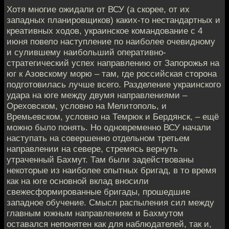
Хотя многие ожидали от ВСУ (а скорее, от их
западных планировщиков) каких-то нестандартных и
креативных ходов, украинское командование с 4
июня повело наступление по наиболее очевидному
и сулившему наибольший оперативно-
стратегический успех направлению от Запорожья на
юг к Азовскому морю – там, где российская сторона
подготовилась лучше всего. Разделение украинского
удара на юге между двумя направлениями –
Ореховском, условно на Мелитополь, и
Времьевском, условно на Темрюк и Бердянск, – ещё
можно было понять. Но одновременно ВСУ начали
наступать на совершенно отдельном третьем
направлении на севере, стремясь вернуть
утраченный Бахмут. Там были задействованы
некоторые из наиболее опытных бригад, в то время
как на юге основной вклад вносили
свежесформированные бригады, прошедшие
западное обучение. Смысл распыления сил между
главным южным направлением и Бахмутом
оставался непонятен как для наблюдателей, так и,