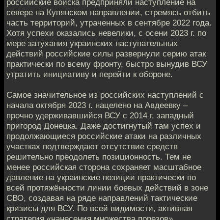
российские войска предприняли наступление на
севере на Купянском направлении, стремясь отбить
часть территорий, утраченных в сентябре 2022 года.
Хотя успехи оказались невелики, с осени 2023 г. по
мере затухания украинских наступательных
действий российские силы развернули серию атак
практически по всему фронту, быстро вынудив ВСУ
утратить инициативу и перейти к обороне.
Самое значительное из российских наступлений с
начала октября 2023 г. нацелено на Авдеевку –
прочно удерживавшийся ВСУ с 2014 г. западный
пригород Донецка. Даже достигнутый там успех и
продолжающиеся российские атаки на различных
участках подтверждают отсутствие средств
решительно преодолеть позиционность. Тем не
менее российская сторона сохраняет масштабное
давление на украинские позиции практически по
всей протяжённости линии боевых действий в зоне
СВО, создавая на ряде направлений тактические
кризисы для ВСУ. По всей видимости, активная
стратегия «нанесения множества порезов»