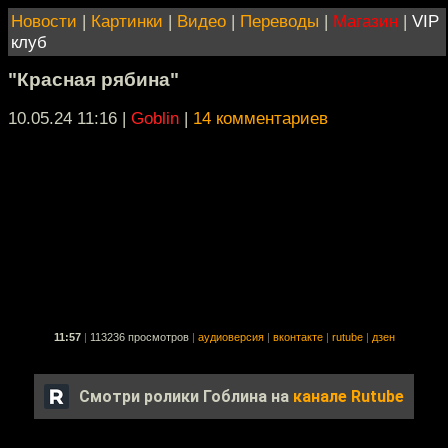
Новости
|
Картинки
|
Видео
|
Переводы
|
Магазин
|
VIP
клуб
"Красная рябина"
10.05.24 11:16
|
Goblin
|
14 комментариев
11:57
|
113236 просмотров
|
аудиоверсия
|
вконтакте
|
rutube
|
дзен
Смотри ролики Гоблина на
канале Rutube