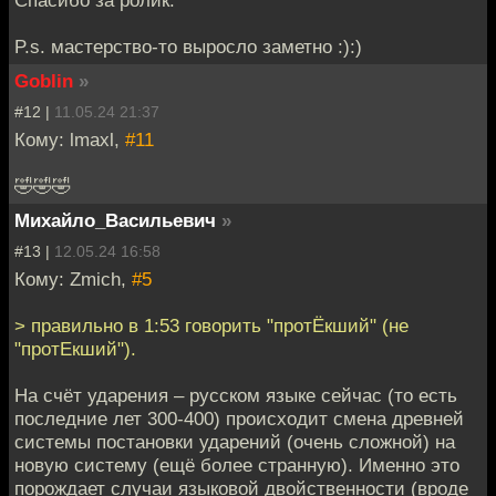
P.s. мастерство-то выросло заметно :):)
Goblin
»
#12 |
11.05.24 21:37
Кому: lmaxl,
#11
🤣🤣🤣
Михайло_Васильевич
»
#13 |
12.05.24 16:58
Кому: Zmich,
#5
> правильно в 1:53 говорить "протЁкший" (не
"протЕкший").
На счёт ударения – русском языке сейчас (то есть
последние лет 300-400) происходит смена древней
системы постановки ударений (очень сложной) на
новую систему (ещё более странную). Именно это
порождает случаи языковой двойственности (вроде