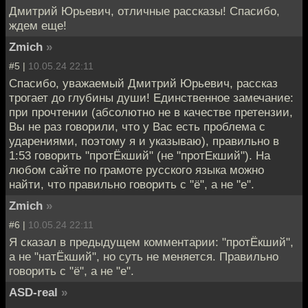
Дмитрий Юрьевич, отличные рассказы! Спасибо,
ждем еще!
Zmich
»
#5 |
10.05.24 22:11
Спасибо, уважаемый Дмитрий Юрьевич, рассказ
трогает до глубины души! Единственное замечание:
при прочтении (абсолютно не в качестве претензии,
Вы не раз говорили, что у Вас есть проблема с
ударениями, поэтому я и указываю), правильно в
1:53 говорить "протЁкший" (не "протЕкший"). На
любом сайте по грамоте русского языка можно
найти, что правильно говорить с "ё", а не "е".
Zmich
»
#6 |
10.05.24 22:11
Я сказал в предыдущем комментарии: "протЁкший",
а не "натЁкший", но суть не меняется. Правильно
говорить с "ё", а не "е".
ASD-real
»