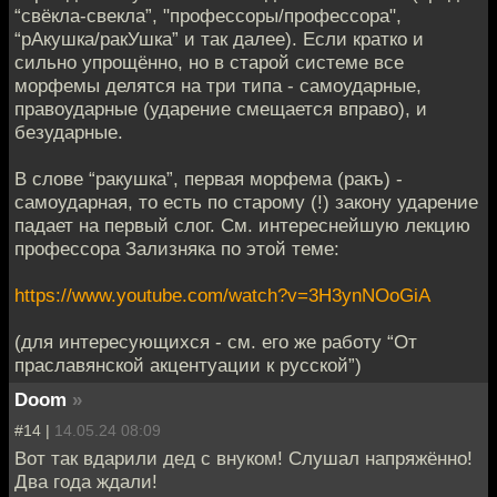
“свёкла-свекла”, "профессоры/профессора",
“рАкушка/ракУшка” и так далее). Если кратко и
сильно упрощённо, но в старой системе все
морфемы делятся на три типа - самоударные,
правоударные (ударение смещается вправо), и
безударные.
В слове “ракушка”, первая морфема (ракъ) -
самоударная, то есть по старому (!) закону ударение
падает на первый слог. См. интереснейшую лекцию
профессора Зализняка по этой теме:
https://www.youtube.com/watch?v=3H3ynNOoGiA
(для интересующихся - см. его же работу “От
праславянской акцентуации к русской”)
Doom
»
#14 |
14.05.24 08:09
Вот так вдарили дед с внуком! Слушал напряжённо!
Два года ждали!