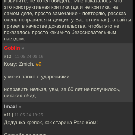
Извините, не хотел обидеть. Мне показалось, что
это конструктивная критика (да и не критика, на
самом деле, просто замечание - повторяю, рассказ
очень понравился и дикция у Вас отличная), а сайты
привел в качестве доказательства, чтобы это не
показалось просто каким-то безосновательным
наездом.
Goblin
»
#10 |
11.05.24 09:16
Кому: Zmich,
#9
у меня плохо с ударениями
исправить нельзя, увы, за 60 лет не получилось,
никаких обид
lmaxl
»
#11 |
11.05.24 19:25
Дедушка крепок, как старина Розенбом!
Спасибо за ролик.