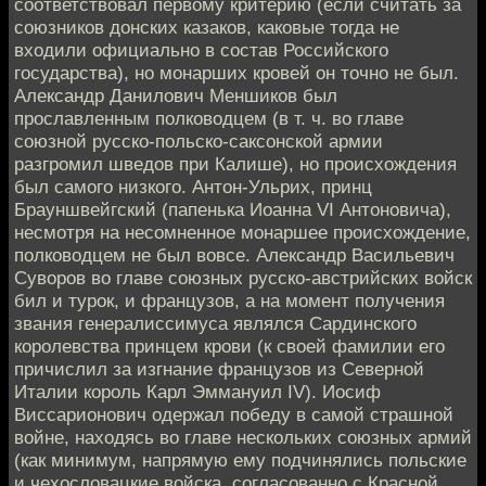
соответствовал первому критерию (если считать за
союзников донских казаков, каковые тогда не
входили официально в состав Российского
государства), но монарших кровей он точно не был.
Александр Данилович Меншиков был
прославленным полководцем (в т. ч. во главе
союзной русско-польско-саксонской армии
разгромил шведов при Калише), но происхождения
был самого низкого. Антон-Ульрих, принц
Брауншвейгский (папенька Иоанна VI Антоновича),
несмотря на несомненное монаршее происхождение,
полководцем не был вовсе. Александр Васильевич
Суворов во главе союзных русско-австрийских войск
бил и турок, и французов, а на момент получения
звания генералиссимуса являлся Сардинского
королевства принцем крови (к своей фамилии его
причислил за изгнание французов из Северной
Италии король Карл Эммануил IV). Иосиф
Виссарионович одержал победу в самой страшной
войне, находясь во главе нескольких союзных армий
(как минимум, напрямую ему подчинялись польские
и чехословацкие войска, согласованно с Красной