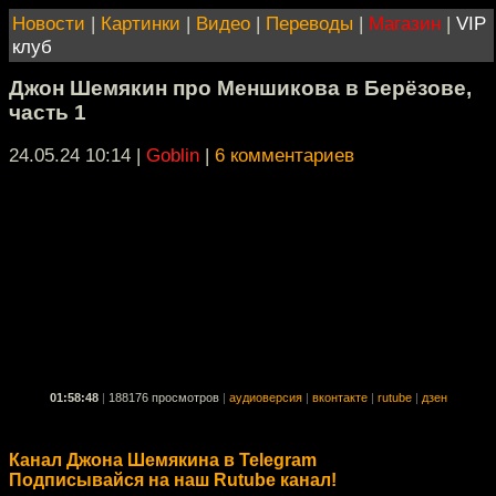
Новости
|
Картинки
|
Видео
|
Переводы
|
Магазин
|
VIP
клуб
Джон Шемякин про Меншикова в Берёзове,
часть 1
24.05.24 10:14
|
Goblin
|
6 комментариев
01:58:48
|
188176 просмотров
|
аудиоверсия
|
вконтакте
|
rutube
|
дзен
Канал Джона Шемякина в Telegram
Подписывайся на наш Rutube канал!