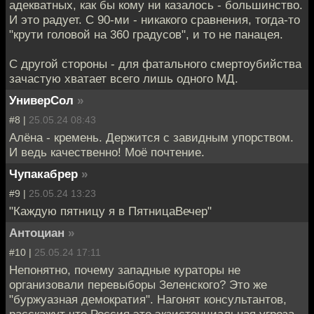
адекватных, как бы кому ни казалось - большинство.
И это радует. С 90-ми - никакого сравнения, тогда-то
"крути головой на 360 градусов", и то не панацея.
С другой стороны - для фатального смертоубийства
зачастую хватает всего лишь одного МД.
УниверСол
»
#8 |
25.05.24 08:43
Алёна - кремень. Держится с завидным упорством.
И ведь качественно! Моё почтение.
Чупакабрер
»
#9 |
25.05.24 13:23
"Каждую пятницу я в ПятницаВечер"
Антоциан
»
#10 |
25.05.24 17:11
Непонятно, почему западные кураторы не
организовали перевыборы Зеленского? Это же
"буржуазная демократия". Нагонят консультантов,