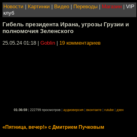
Новости
|
Картинки
|
Видео
|
Переводы
|
Магазин
|
VIP
клуб
Гибель президента Ирана, угрозы Грузии и
полномочия Зеленского
25.05.24 01:18
|
Goblin
|
19 комментариев
01:36:59
|
222799 просмотров
|
аудиоверсия
|
вконтакте
|
rutube
|
дзен
«Пятница, вечер!» с Дмитрием Пучковым