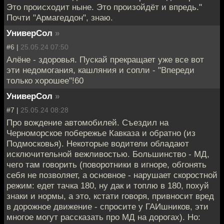
Это происходит ныне. Это произойдёт и впредь."
Почти "Армагеддон", знаю.
УниверСол
»
#6 |
25.05.24 07:50
Алёне - здоровья. Пускай прекращает уже все вот
эти недомогания, кашляния и сопли - "Впереди
только хорошее"!60
УниверСол
»
#7 |
25.05.24 08:28
Про вождение автомобилей. Съездил на
Черноморское побережье Кавказа и обратно (из
Подмосковья). Некоторые водители обладают
исключительной вежливостью. Большинство - МД,
чего там говорить (поворотники в игноре, обгонять
себя не позволяет, а основное - нарушает скоростной
режим: едет тачка 180, ну дак и топлю в 180, похуй
знаки и нормы, а это, кстати говоря, привносит вред
в дорожное движение - спросите у ГАИшников, эти
многое могут рассказать про МД на дорогах). Но: