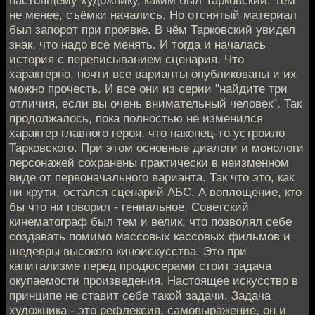
настоящему художнику, каким был Тарковский. Тем
не менее, съёмки начались. Но отснятый материал
был запорот при проявке. В чём Тарковский увидел
знак, что надо всё менять. И тогда и началась
история с переписыванием сценария. Что
характерно, почти все варианты опубликованы и их
можно прочесть. И все они из серии "найдите три
отличия, если вы очень внимательный человек". Так
продолжалось, пока полностью не изменился
характер главного героя, что наконец-то устроило
Тарковского. При этом основные диалоги и монологи
персонажей сохранены практически в неизменном
виде от первоначального варианта. Так что это, как
ни крути, остался сценарий АБС. А воплощение, кто
бы что ни говорил - гениальное. Советский
кинематограф был тем и велик, что позволял себе
создавать помимо массовых кассовых фильмов и
шедевры высокого киноискусства. Это при
капитализме перед продюсерами стоит задача
окупаемости произведения. Настоящее искусство в
принципе не ставит себе такой задачи. Задача
художника - это рефлексия, самовыражение, он и