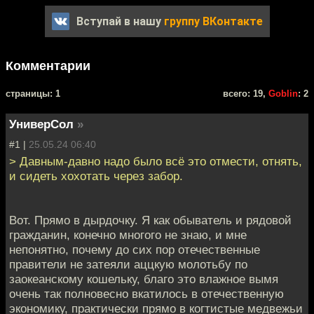
Вступай в нашу
группу ВКонтакте
Комментарии
cтраницы: 1
всего: 19,
Goblin
: 2
УниверСол
»
#1 |
25.05.24 06:40
> Давным-давно надо было всё это отмести, отнять,
и сидеть хохотать через забор.
Вот. Прямо в дырдочку. Я как обыватель и рядовой
гражданин, конечно многого не знаю, и мне
непонятно, почему до сих пор отечественные
правители не затеяли аццкую молотьбу по
заокеанскому кошельку, благо это влажное вымя
очень так полновесно вкатилось в отечественную
экономику, практически прямо в когтистые медвежьи