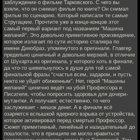
заблуждение о фильме Тарковского. С чего вы
взяли, что он снимал фильм по книге? Он снимал
фильм по сценарию. Который написали те самые
Стругацкие. Прочтите уже в конце-концов этот
самый первый вариант под названием "Машина
желаний". Это довольно примитивное произведение,
которое излагает по сути историю сталкера по
имени Дикобраз, упомянутого в оригинале. Главгер
предельно циничный и довольно мерзкий, в отличие
от Шухарта из оригинала, у которого хоть в финале,
да что-то шевельнулось в душе для той самой
финальной фразы "счастья всем, задаром, и пусть
никто не уйдёт обиженным". Нет, герой "Машины
желаний" цинично ведёт на убой Профессора и
Писателя, чтобы попросить здоровья для дочери-
мутантки. А получает, естественно, то чего
заслуживает - мешок денег. А в финале всё
озаряется вспышкой ядерного взрыва от устройства,
которое активировал перед смертью Профессор.
Сюжет примитивный, линейный и назидательный до
пошлости, что в принципе не могло нравиться