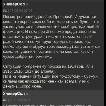
УниверСол
»
#3 |
25.05.24 07:05
Посмотрел ролик дальше. Про ворьё. И думается
мне, что ворьё само себя искоренять не будет - так
уж получается в человеческих сообществах любой
формации. И пока ворьё весомо представлено во
властных структурах - никакие "показательные"
разоблачения не купируют вреда от ворья. Ну,
поскольку одного(двух-трёх-команду) запустили как
козла отпущения - остальные на местах, крысят
чужое добро по-прежнему.
Ситуация по-прежнему похожа на 1914 год. Или
1915, 1916, 1917(до апреля).
Но в нынешней ситуации всё по-другому - буржуи
сильны как никогда (точнее - как всегда, у них
деньги). Скоро июнь.
УниверСол
»
#4 |
25.05.24 07:40
Смотрю ролик ещё дальше. Озвучен довольно