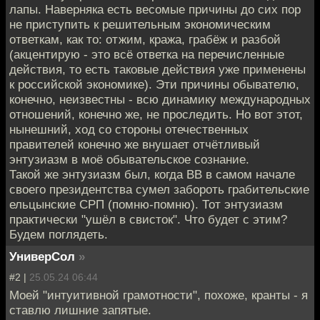
лапы. Наверняка есть весомые причины до сих пор
не приступить к решительным экономическим
ответкам, как то: отжим, кража, грабёж и разбой
(акцентирую - это всё ответка на перечисленные
действия, то есть таковые действия уже применены
к российской экономике). Эти причины обывателю,
конечно, неизвестны - всю динамику международных
отношений, конечно же, не проследить. Но вот этот,
нынешний, ход со стороны отечественных
правителей конечно же внушает отчётливый
энтузиазм в моё обывательское сознание.
Такой же энтузиазм был, когда ВВ в самом начале
своего президентства сумел забороть грабительские
ельцынские СРП (помню-помню). Тот энтузиазм
практически "ушёл в свисток". Что будет с этим?
Будем поглядеть.
УниверСол
»
#2 |
25.05.24 06:44
Моей "интуитивной грамотности", похоже, кранты - я
ставлю лишние запятые.