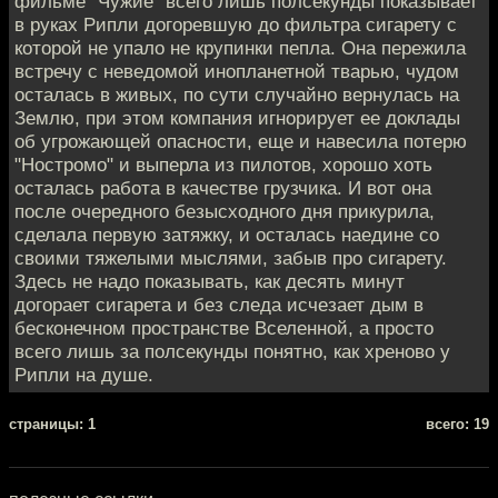
фильме "Чужие" всего лишь полсекунды показывает
в руках Рипли догоревшую до фильтра сигарету с
которой не упало не крупинки пепла. Она пережила
встречу с неведомой инопланетной тварью, чудом
осталась в живых, по сути случайно вернулась на
Землю, при этом компания игнорирует ее доклады
об угрожающей опасности, еще и навесила потерю
"Ностромо" и выперла из пилотов, хорошо хоть
осталась работа в качестве грузчика. И вот она
после очередного безысходного дня прикурила,
сделала первую затяжку, и осталась наедине со
своими тяжелыми мыслями, забыв про сигарету.
Здесь не надо показывать, как десять минут
догорает сигарета и без следа исчезает дым в
бесконечном пространстве Вселенной, а просто
всего лишь за полсекунды понятно, как хреново у
Рипли на душе.
cтраницы: 1
всего: 19