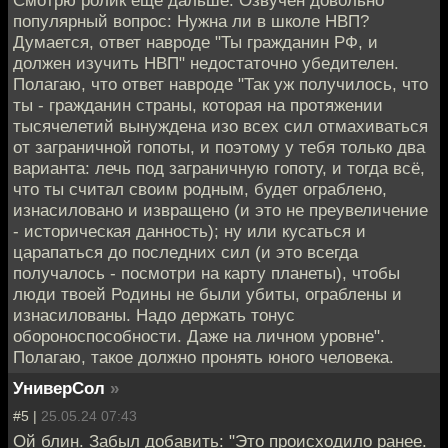
популярный вопрос: Нужна ли в школе НВП?
Думается, ответ навроде "Ты гражданин РФ, и
должен изучить НВП" недостаточно убедителен.
Полагаю, что ответ навроде "Так уж получилось, что
ты - гражданин страны, которая на протяжении
тысячелетий вынуждена изо всех сил отмахиваться
от заграничной гопоты, и поэтому у тебя только два
варианта: лечь под заграничную гопоту, и тогда всё,
что ты считал своим родным, будет ограблено,
изнасиловано и извращено (и это не преувеличение
- историческая данность); ну или кусаться и
царапаться до последних сил (и это всегда
получалось - посмотри на карту планеты), чтобы
люди твоей Родины не были убиты, ограблены и
изнасилованы. Надо держать тонус
обороноспособности. Даже на личном уровне".
Полагаю, такое должно пронять юного человека.
УниверСол
»
#5 |
25.05.24 07:43
Ой блин. Забыл добавить: "Это происходило ранее.