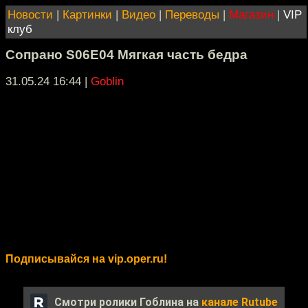
Новости
|
Картинки
|
Видео
|
Переводы
|
Магазин
|
VIP
клуб
Сопрано S06E04 Мягкая часть бедра
31.05.24 16:44
|
Goblin
Подписывайся на vip.oper.ru!
Смотри ролики Гоблина на
канале Rutube