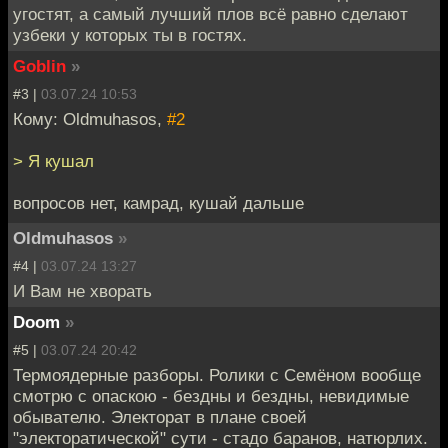
угостят, а самый лучший плов всё равно сделают
узбеки у которых ты в гостях.
Goblin
»
#3 |
03.07.24 10:53
Кому: Oldmuhasos,
#2
> Я кушал
вопросов нет, камрад, кушай дальше
Oldmuhasos
»
#4 |
03.07.24 13:27
И Вам не хворать
Doom
»
#5 |
03.07.24 20:42
Термоядерные разборы. Ролики с Семёном вообще
смотрю с опаскою - бездны и бездны, невидимые
обывателю. Электорат в плане своей
"электоратической" сути - стадо баранов, натюрлих.