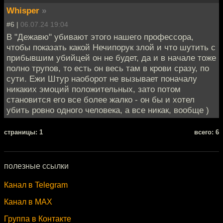
Whisper
»
#6 |
06.07.24 19:04
В "Дежавю" убивают этого нашего профессора,
чтобы показать какой Нечипорук злой и что шутить с
прибывшим убийцей он не будет, да и в начале тоже
полно трупов, то есть он весь там в крови сразу, по
сути. Ежи Штур наоборот не вызывает поначалу
никаких эмоций положительных, зато потом
становится его все более жалко - он бы и хотел
убить ровно одного человека, а все никак, вообще )
cтраницы: 1
всего: 6
полезные ссылки
Канал в Telegram
Канал в MAX
Группа в Контакте