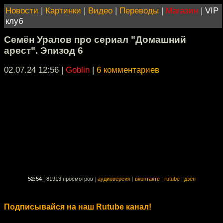
Новости
|
Картинки
|
Видео
|
Переводы
|
Магазин
|
VIP
клуб
Семён Уралов про сериал "Домашний
арест". Эпизод 6
02.07.24 12:56
|
Goblin
|
6 комментариев
52:54
|
81913 просмотров
|
аудиоверсия
|
вконтакте
|
rutube
|
дзен
Подписывайся на наш Rutube канал!