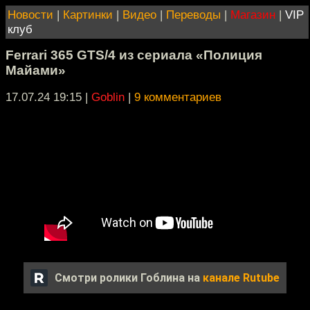
Новости
|
Картинки
|
Видео
|
Переводы
|
Магазин
|
VIP
клуб
Ferrari 365 GTS/4 из сериала «Полиция
Майами»
17.07.24 19:15
|
Goblin
|
9 комментариев
Смотри ролики Гоблина на
канале Rutube