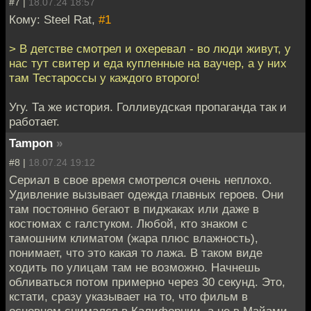
#7 |
18.07.24 18:57
Кому: Steel Rat,
#1
> В детстве смотрел и охеревал - во люди живут, у
нас тут свитер и еда купленные на ваучер, а у них
там Тестароссы у каждого второго!
Угу. Та же история. Голливудская пропаганда так и
работает.
Tampon
»
#8 |
18.07.24 19:12
Сериал в свое время смотрелся очень неплохо.
Удивление вызывает одежда главных героев. Они
там постоянно бегают в пиджаках или даже в
костюмах с галстуком. Любой, кто знаком с
тамошним климатом (жара плюс влажность),
понимает, что это какая то лажа. В таком виде
ходить по улицам там не возможно. Начнешь
обливаться потом примерно через 30 секунд. Это,
кстати, сразу указывает на то, что фильм в
основном снимался в Калифорнии, а не в Майами.