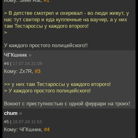
> В детстве смотрел и охеревал - во люди живут, у
нас тут свитер и еда купленные на ваучер, а у них
там Тестароссы у каждого второго!
>
У каждого простого полицейского!!
ЧГКшник
»
#4 |
17.07.24 21:08
Кому: Zx7R,
#3
>> у них там Тестароссы у каждого второго!
> У каждого простого полицейского!
Воюют с преступностью с одной феррари на троих!
chum
»
#5 |
18.07.24 11:53
Кому: ЧГКшник,
#4