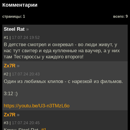
Комментарии
cтраницы: 1
всего: 9
Steel Rat
»
#1 |
17.07.24 19:52
В детстве смотрел и охеревал - во люди живут, у
нас тут свитер и еда купленные на ваучер, а у них
там Тестароссы у каждого второго!
Zx7R
»
#2 |
17.07.24 20:43
Один из любимых клипов - с нарезкой из фильмов.
3:12 :)
https://youtu.be/U3-n3TMzL6o
Zx7R
»
#3 |
17.07.24 20:45
Кому: Steel Rat,
#1