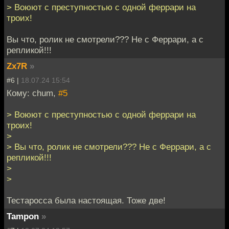
> Воюют с преступностью с одной феррари на
троих!
Вы что, ролик не смотрели??? Не с Феррари, а с
репликой!!!
Zx7R
»
#6 |
18.07.24 15:54
Кому: chum,
#5
> Воюют с преступностью с одной феррари на
троих!
>
> Вы что, ролик не смотрели??? Не с Феррари, а с
репликой!!!
>
>
Тестаросса была настоящая. Тоже две!
Tampon
»