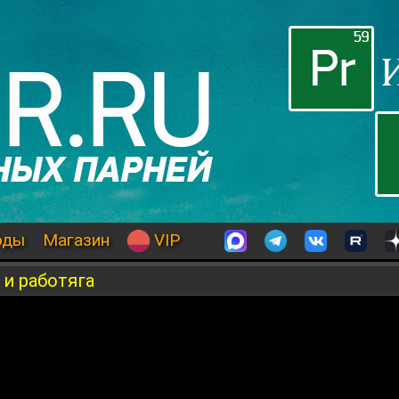
оды
Магазин
VIP
 и работяга