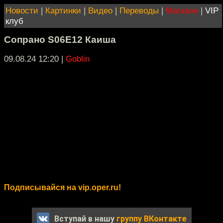
Новости
|
Картинки
|
Видео
|
Переводы
|
Магазин
|
VIP
клуб
Сопрано S06E12 Каиша
09.08.24 12:20
|
Goblin
Подписывайся на vip.oper.ru!
Вступай в нашу
группу ВКонтакте