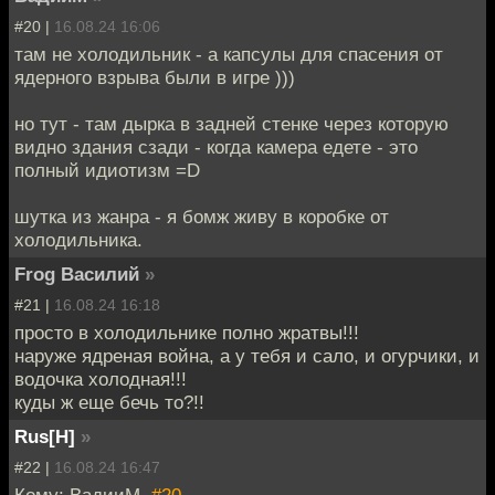
#20 |
16.08.24 16:06
там не холодильник - а капсулы для спасения от
ядерного взрыва были в игре )))
но тут - там дырка в задней стенке через которую
видно здания сзади - когда камера едете - это
полный идиотизм =D
шутка из жанра - я бомж живу в коробке от
холодильника.
Frog Василий
»
#21 |
16.08.24 16:18
просто в холодильнике полно жратвы!!!
наруже ядреная война, а у тебя и сало, и огурчики, и
водочка холодная!!!
куды ж еще бечь то?!!
Rus[H]
»
#22 |
16.08.24 16:47
Кому: ВадииМ,
#20