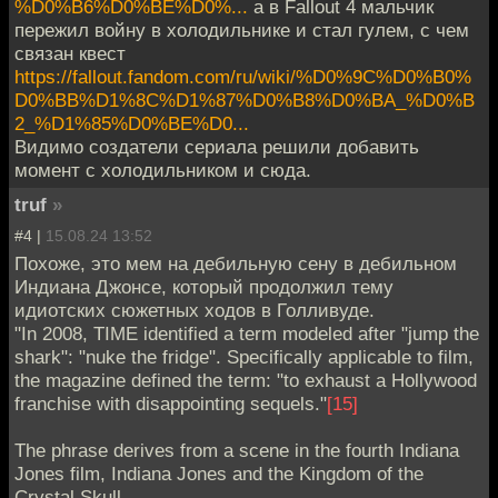
%D0%B6%D0%BE%D0%...
а в Fallout 4 мальчик
пережил войну в холодильнике и стал гулем, с чем
связан квест
https://fallout.fandom.com/ru/wiki/%D0%9C%D0%B0%
D0%BB%D1%8C%D1%87%D0%B8%D0%BA_%D0%B
2_%D1%85%D0%BE%D0...
Видимо создатели сериала решили добавить
момент с холодильником и сюда.
truf
»
#4 |
15.08.24 13:52
Похоже, это мем на дебильную сену в дебильном
Индиана Джонсе, который продолжил тему
идиотских сюжетных ходов в Голливуде.
"In 2008, TIME identified a term modeled after "jump the
shark": "nuke the fridge". Specifically applicable to film,
the magazine defined the term: "to exhaust a Hollywood
franchise with disappointing sequels."
[15]
The phrase derives from a scene in the fourth Indiana
Jones film, Indiana Jones and the Kingdom of the
Crystal Skull...