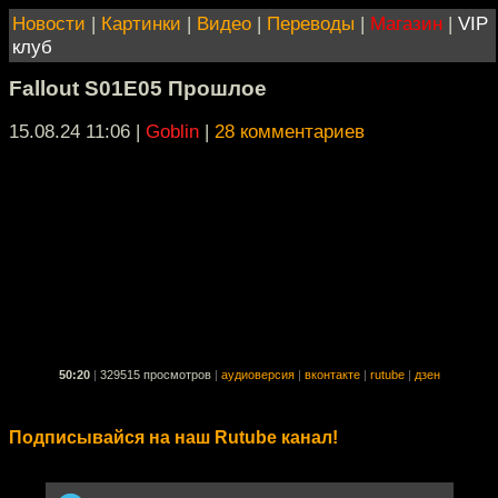
Новости
|
Картинки
|
Видео
|
Переводы
|
Магазин
|
VIP
клуб
Fallout S01E05 Прошлое
15.08.24 11:06
|
Goblin
|
28 комментариев
50:20
|
329515 просмотров
|
аудиоверсия
|
вконтакте
|
rutube
|
дзен
Подписывайся на наш Rutube канал!