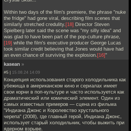
Within two days of the film's premiere, the phrase "nuke
the fridge" had gone viral, describing film scenes that
similarly stretched credulity.
[18]
Director Steven
Spielberg later said the scene was "my silly idea" and
was glad to have been part of the pop-culture phrase,
[19]
while the film's executive producer George Lucas
took similar credit believing that Jones would have had
an even chance of surviving the explosion.
[16]
"
kasean
»
#5 |
15.08.24 14:09
Концепция использования старого холодильника как
убежища в американском кино и сериалах имеет
свои корни в поп-культуре и часто используется как
драматический или комический элемент. Один из
самых известных примеров — сцена из фильма
"Индиана Джонс и Королевство хрустального
черепа" (2008), где главный герой, Индиана Джонс,
использует старый холодильник, чтобы выжить при
ядерном взрыве.