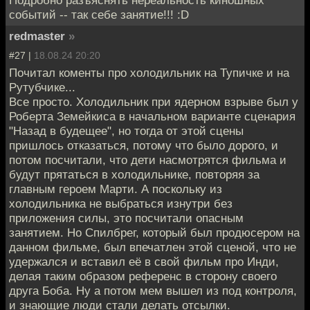
Подробно разъяснять нереальность киношных
событий -- так себе занятие!!! :D
redmaster
»
#27 |
18.08.24 20:20
Почитал коменты про холодильник на Тупичке и на
Рутубчике...
Все просто. Холодильник при ядерном взрыве был у
Роберта Земейкиса в начальном варианте сценария
"Назад в будeщее", но тогда от этой сцены
пришлось отказаться, потому что было дорого, и
потом посчитали, что дети насмотрятся фильма и
будут прятаться в холодильнике, повторяя за
главным героем Марти. А поскольку из
холодильника не выбраться изнутри без
приложения силы, это посчитали опасным
занятием. Но Спилбрег, который был продюсером на
данном фильме, был впечатлен этой сценой, что не
удержался и вставил её в свой фильм про Инди,
делая таким образом референс в сторону своего
друга Боба. Ну а потом мем вышел из под контроля,
и знающие люди стали делать отсылки.