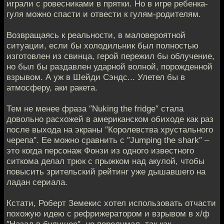
играли с ровесниками в прятки. Но в игре ребенка-
гуля можно спасти и отвести к гулям-родителям.
Возвращаясь к реальности, в маловероятной
ситуации, если бы холодильник был полностью
изготовлен из свинца, герой пережил бы облучение,
но был бы раздавлен ударной волной, порожденной
взрывом. А уж в Шейди Сэндс... Улетел бы в
атмосферу, аки ракета.
Тем не менее фраза ″Nuking the fridge″ стала
довольно расхожей в американском обиходе как раз
после выхода на экраны ″Королевства хрустального
черепа″. Ее можно сравнить с ″Jumping the shark″ –
это когда персонаж Фонзи из одного известного
ситкома делал трюк с прыжком над акулой, чтобы
повысить зрительский рейтинг уже дышавшего на
ладан сериала.
Кстати, Роберт Земекис хотел использовать отчасти
похожую идею с рефрижератором и взрывом в х/ф
″Назад в будущее″, но передумал, так как