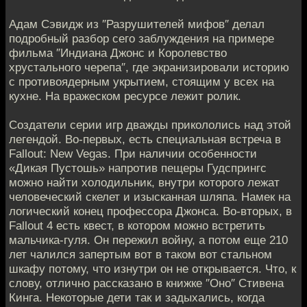
Адам Сэвидж из ″Разрушителей мифов″ делал
подробный разбор сего заблуждения на примере
фильма ″Индиана Джонс и Королевство
хрустального черепа″, где экранизировали историю
с противоядерным укрытием, стоящим у всех на
кухне. На вражеском ресурсе лежит ролик.
Создатели серии игр дважды прикололись над этой
легендой. Во-первых, есть специальная встреча в
Fallout: New Vegas. При наличии особенности
«Дикая Пустошь» напротив пещеры Гудспрингс
можно найти холодильник, внутри которого лежат
человеческий скелет и изысканная шляпа. Намек на
логический конец профессора Джонса. Во-вторых, в
Fallout 4 есть квест, в котором можно встретить
мальчика-гуля. Он пережил войну, а потом еще 210
лет чалился запертым вот в таком вот стальном
шкафу потому, что изнутри он не открывается. Что, к
слову, отлично рассказано в книжке ″Оно″ Стивена
Кинга. Некоторые дети так и задыхались, когда