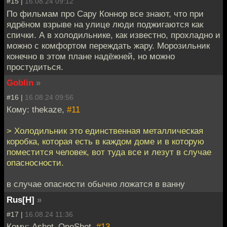
#15 |
16.08.24 09:12
По фильмам про Сару Коннор все знают, что при
ядрёном взрыве на улице люди поджигаются как
спички. А в холодильнике, как известно, прохладно и
можно с комфортом переждать жару. Морозильник
конечно в этом плане надёжней, но можно
простудиться.
Goblin
»
#16 |
16.08.24 09:56
Кому: thekaze,
#11
> Холодильник это единственная металлическая
коробка, которая есть в каждом доме и в которую
поместится человек, вот туда все и лезут в случае
опасносности.
в случае опасности обычно ложатся в ванну
Rus[H]
»
#17 |
16.08.24 11:36
Кому: Ashot_OneShot,
#13