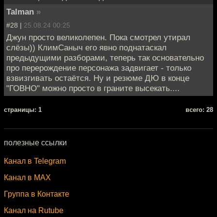
Talman
»
#28 |
25.08.24 00:25
Джун просто великолепен. Пока смотрел утирал
слёзы)) КлимСаныч его явно поднатаскал
предыдущими разборами, теперь так основательно
про перерождение персонажа задвигает - только
взвизгивать остаётся. Ну и резюме ДЮ в конце
"ГОВНО" можно просто в граните высекать....
cтраницы: 1
всего: 28
полезные ссылки
Канал в Telegram
Канал в MAX
Группа в Контакте
Канал на Rutube