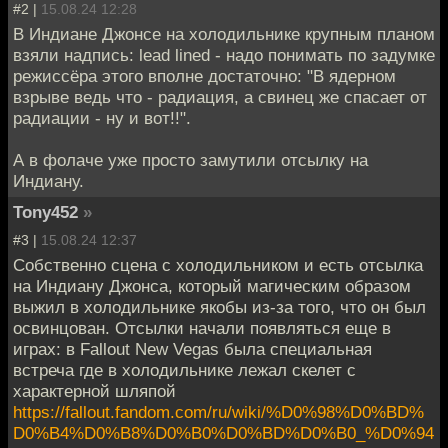
#2 |
15.08.24 12:28
В Индиане Джонсе на холодильнике крупным планом
взяли надпись: lead lined - надо понимать по задумке
режиссёра этого вполне достаточно: "В ядерном
взрыве ведь что - радиация, а свинец же спасает от
радиации - ну и вот!!".
А в фолаче уже просто замутили отсылку на
Индиану.
Tony452
»
#3 |
15.08.24 12:37
Собственно сцена с холодильником и есть отсылка
на Индиану Джонса, который магическим образом
выжил в холодильнике якобы из-за того, что он был
освинцован. Отсылки начали появляться еще в
играх: в Fallout New Vegas была специальная
встреча где в холодильнике лежал скелет с
характерной шляпой
https://fallout.fandom.com/ru/wiki/%D0%98%D0%BD%
D0%B4%D0%B8%D0%B0%D0%BD%D0%B0_%D0%94