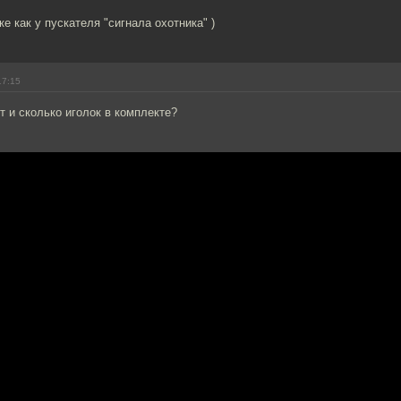
ке как у пускателя "сигнала охотника" )
17:15
т и сколько иголок в комплекте?