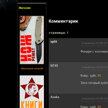
Магазин
Комментарии
cтраницы: 1
split
отправлено 20.08.24 
Фонаря с коллимат
NT45
отправлено 20.08.24 
Империя ножей
Кому: split,
#1
Зато готовый кубот
Avaks
отправлено 20.08.24 
Кому: split,
#1