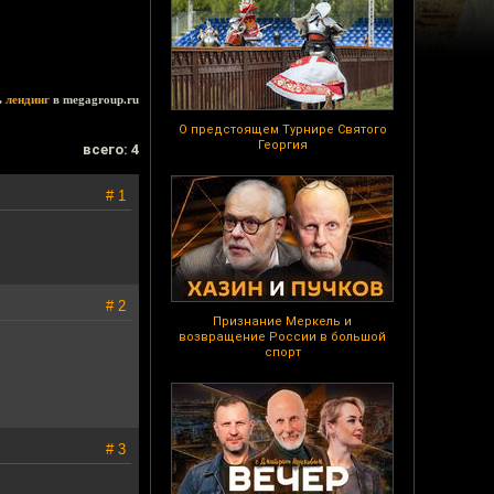
ь
лендинг
в megagroup.ru
О предстоящем Турнире Святого
Георгия
всего: 4
# 1
# 2
Признание Меркель и
возвращение России в большой
спорт
# 3