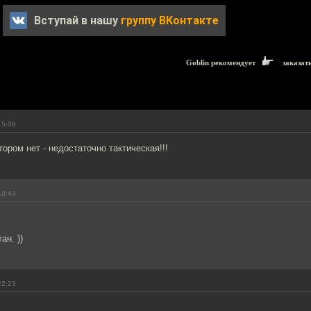
Вступай в нашу
группу ВКонтакте
Goblin рекомендует
заказат
15:06
ором нет - недостаточно тактическая!!!
18:43
ан. ))
22:23