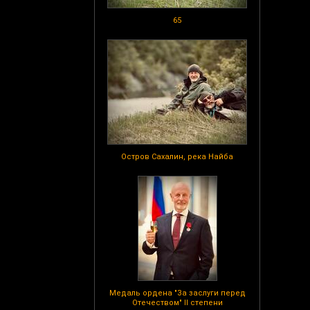
65
Остров Сахалин, река Найба
Медаль ордена "За заслуги перед
Отечеством" II степени