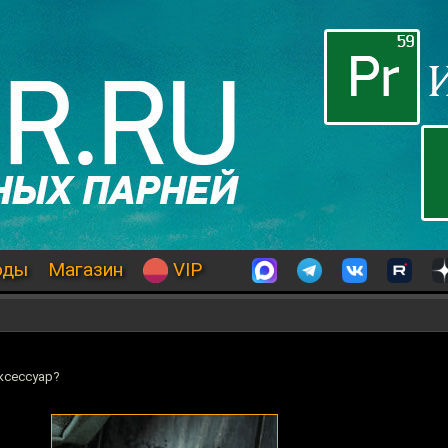
оды
Магазин
VIP
ксессуар?