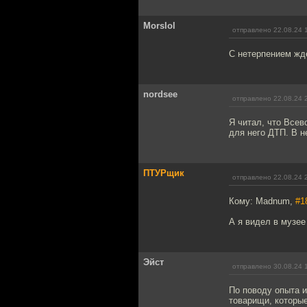
Morslol
отправлено 22.08.24 
C нетерпением жд
nordsee
отправлено 22.08.24 
Я читал, что Всев
для него ДТП. В н
ПТУРщик
отправлено 22.08.24 
Кому: Madnum,
#1
А я видел в музее
Эйст
отправлено 30.08.24 
По поводу опыта и
товарищи, которые