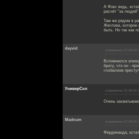
А Фокс ведь, кста
расчёт "за людей" 
Там же рядом в ра
Жеглова, которое 
быть. Но так как 
dayvid
отправлено 22.08.24 
Вспомнился эпизод
брату, что он - п
глобализм престу
УниверСол
отправлено 22.08.24 
Очень захватывающ
Madnum
отправлено 22.08.24 
Фердинанда, кста