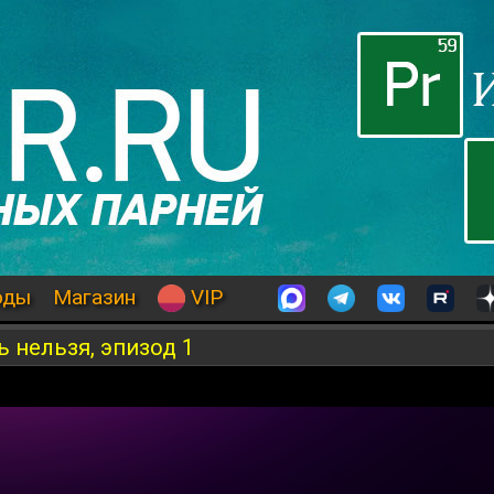
оды
Магазин
VIP
 нельзя, эпизод 1