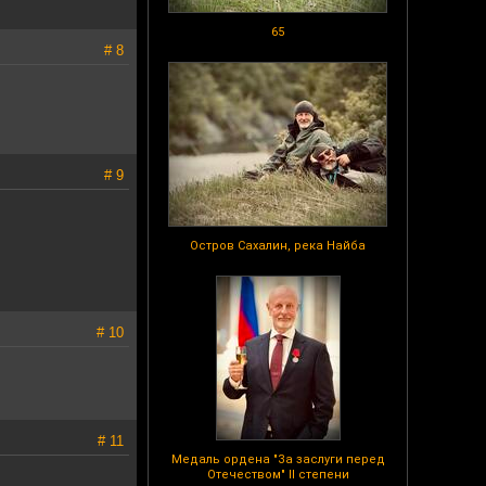
65
# 8
# 9
Остров Сахалин, река Найба
# 10
# 11
Медаль ордена "За заслуги перед
Отечеством" II степени