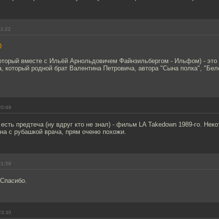
11:22
0
который вместе с Ильёй Арнольдовичем Файнзильбергом - Ильфом) - это
, который родной брат Валентина Петровича, автора "Сына полка", "Бел
20:49
, есть предтеча (ну вдруг кто не знал) - фильм LA Takedown 1989-го. Не
ена с рубашкой врача, прям оченю похожи.
21:58
 Спасибо.
23:30