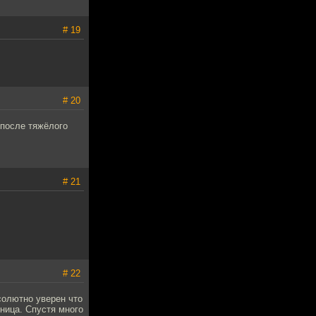
# 19
# 20
 после тяжёлого
# 21
# 22
бсолютно уверен что
ница. Спустя много