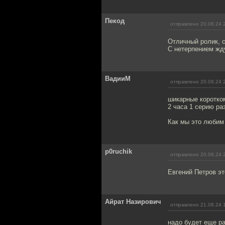
Пекод
отправлено 20.08.24 
Отличный ролик, 
С нетерпением жд
ВадииМ
отправлено 20.08.24 
шикарные коротком
2 часа 1 серию ра
Как мы это любим 
p0ruchik
отправлено 20.08.24 
Евгений Петров эт
Айрат Назирович
отправлено 21.08.24 
надо будет еще ра