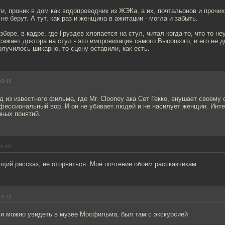
ти, проник в дом как водопроводчик из ЖЭКа, а их, почтальонов и прочи
не берут. А тут, как раз и женщина в ажитации - могла и забыть.
зборе, в кадре, где Груздев хлопается на стул, читал когда-то, что то 
сажает доктора на стул - это импровизация самого Высоцкого, и его не 
получилось шикарно, то сцену оставили, как есть.
03:40
 из известного фильма, где Mr. Clooney ака Сет Гекко, внушает своему
рофессиональный вор. И он не убивает людей и не насилует женщин. Инт
пных понятий.
11:22
ий рассказ, не оторваться. Моё почтение обоим рассказчикам.
13:12
ти можно увидеть в музее Мосфильма, был там с экскурсией