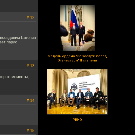
# 12
 псевдоним Евгения
еет парус
Медаль ордена "За заслуги перед
Отечеством" II степени
# 13
которые моменты,
# 14
РВИО
# 15