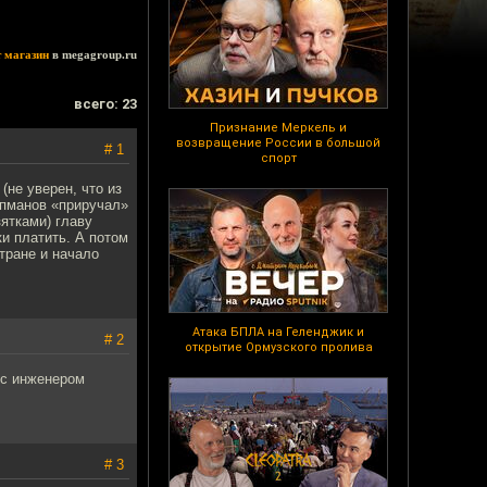
т магазин
в megagroup.ru
всего: 23
Признание Меркель и
возвращение России в большой
# 1
спорт
(не уверен, что из
эпманов «приручал»
ятками) главу
и платить. А потом
тране и начало
Атака БПЛА на Геленджик и
# 2
открытие Ормузского пролива
 с инженером
# 3