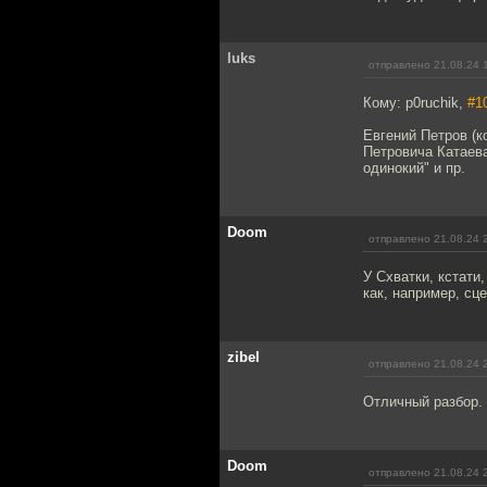
luks
отправлено 21.08.24 
Кому: p0ruchik,
#1
Евгений Петров (
Петровича Катаева
одинокий" и пр.
Doom
отправлено 21.08.24 
У Схватки, кстати
как, например, сц
zibel
отправлено 21.08.24 
Отличный разбор.
Doom
отправлено 21.08.24 