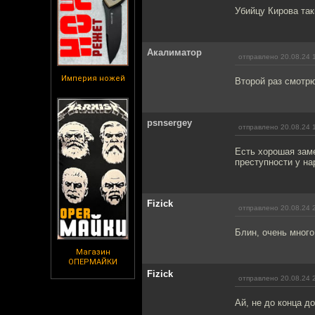
Убийцу Кирова так
Акалиматор
отправлено 20.08.24 
Империя ножей
Второй раз смотрю
psnsergey
отправлено 20.08.24 
Есть хорошая зам
преступности у на
Fizick
отправлено 20.08.24 
Блин, очень много
Магазин
ОПЕРМАЙКИ
Fizick
отправлено 20.08.24 
Ай, не до конца д