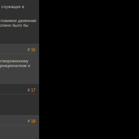
х служащих в
неуловимое движение
должно было бы
# 16
 отмороженному
ернационализм и
# 17
# 18