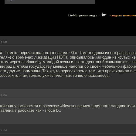
Goblin рекомендует
создать интерне
14:58
. Помню, перечитывал его в начале 00-х. Там, в одном из его рассказов 
теля») о временах ликвидации НЭПа, описывалось как один из крутых н
потом через любовницу молодой жены и позже денежной «помощью» -- вз
инграда, чтобы государству меньше налогов со своей мебельной фабрик
ого другим нэпманам. Так круто пересеклось с тем, что происходило в с
рессе, что я аж только ухмылялся, как точно описывалось.
19:06
ргиевна упоминается в рассказе «Исчезновение» в диалоге следователя
авлена в рассказе как - Люсе Б..
19:24