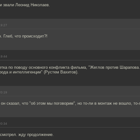
и звали Леонид Николаев.
19:27
. Глеб, что происходит?!
19:44
етка по поводу основного конфликта фильма, "Жеглов против Шарапова.
рода и интеллигенции" (Рустем Вахитов).
20:19
 он сказал, что "об этом мы поговорим", но то-ли в монтаж не вошло, то-
20:34
осмотрел. жду продолжение.