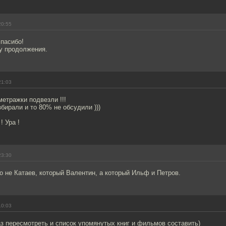
20:55
спасибо!
у продолжения.
21:03
етражки подвезли !!!
збирали и то 80% не обсудили )))
! Ура !
23:30
о не Катаев, который Валентин, а который Ильф и Петров.
10:03
з пересмотреть и список упомянутых книг и фильмов составить)