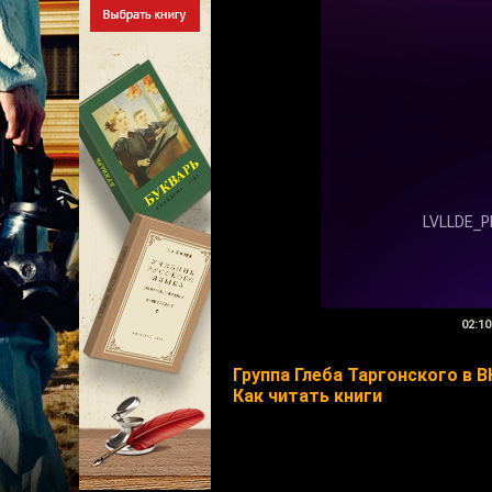
02:10
Группа Глеба Таргонского в В
Как читать книги