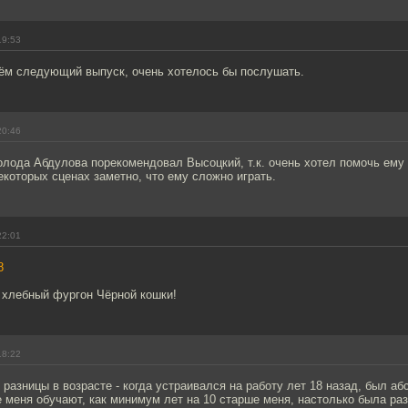
19:53
ём следующий выпуск, очень хотелось бы послушать.
20:46
олода Абдулова порекомендовал Высоцкий, т.к. очень хотел помочь ему
екоторых сценах заметно, что ему сложно играть.
22:01
8
 хлебный фургон Чёрной кошки!
18:22
 разницы в возрасте - когда устраивался на работу лет 18 назад, был а
 меня обучают, как минимум лет на 10 старше меня, настолько была раз