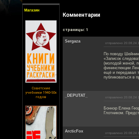
Магазин
Комментарии
cтраницы: 1
Sergaza
отправлено 20.08.24 
По поводу Шейнина
«Записок следова
(молодой женой, 
фининспекции Лен
ещё и передавал т
публиковаться в п
Советские
учебники 1940-50х
_DEPUTAT_
годов
отправлено 20.08.24 
Боннэр Елена Гео
Глотником. Предст
ArcticFox
отправлено 20.08.24 