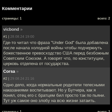
Комментарии
cтраницы: 1
всего: 2
vicbond
»
#1 |
28.08.24 19:00
Где-то читал что фраза "Under God" была добавлена
после начала холодной войны чтобы подчеркнуть
божественное превосходство США перед безбожным
Советским Союзом. А говорят что, по конституции,
церковь отделена от государства.
Corsa
»
#2 |
29.08.24 21:16
Одно дело, когда нормальные родители телесными
наказаниями воспитывают. Но у Бутчера, как я
понял, отец его с братцем бил просто так по пьяни.
Тут уж самое оно злобу на всю жизни затаить.
cтраницы: 1
всего: 2