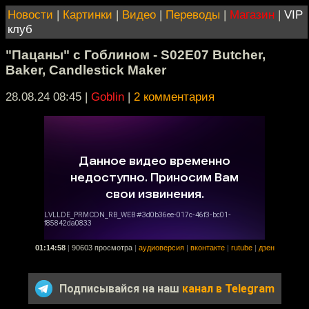
Новости
|
Картинки
|
Видео
|
Переводы
|
Магазин
|
VIP
клуб
"Пацаны" с Гоблином - S02E07 Butcher,
Baker, Candlestick Maker
28.08.24 08:45
|
Goblin
|
2 комментария
01:14:58
|
90603 просмотра
|
аудиоверсия
|
вконтакте
|
rutube
|
дзен
Подписывайся на наш
канал в Telegram