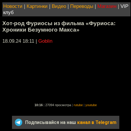
Новости
|
Картинки
|
Видео
|
Переводы
|
Магазин
|
VIP
клуб
Хот-род Фуриосы из фильма «Фуриоса:
Хроники Безумного Макса»
18.09.24 18:11
|
Goblin
10:16
|
27094 просмотра
|
rutube
|
youtube
Подписывайся на наш
канал в Telegram