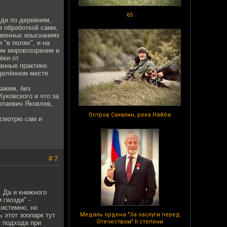
65
юди по деревням,
я обработкой сами,
твенных изысканиях
 "в полях", и на
ом мировоззрение и
ёки от
анные практики.
еделённом месте
ажем, без
уковского и что за
олаевич Яковлев,
Остров Сахалин, река Найба
 смотрю сам и
# 7
 Да и книжного
 гвозди" -
системно, но
 этот зоопарк тут
Медаль ордена "За заслуги перед
Отечеством" II степени
 подхода при