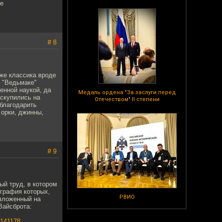
бе
# 8
же классика вроде
в "Ведьмаке"
енной наукой, да
Медаль ордена "За заслуги перед
оскупились на
Отечеством" II степени
благодарить
 орки, джинны,
# 9
ый труд, в котором
ография которых,
РВИО
изложенный на
Вайсброта:
141178...