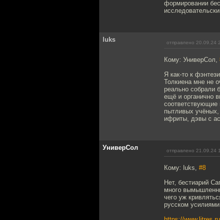
формировании бест
исследовательский
luks
отправлено 20.09.24 
Кому: УниверСол,
Я как-то к фэнтез
Толкиена мне не о
реально собрали 
ещё и органично в
соответствующие 
пытливых учёных, 
ифриты, дэвы с ас
УниверСол
отправлено 21.09.24 
Кому: luks,
#8
Нет, бестиарий Са
много вымышленных
чего уж кривлятьс
русском усилиями 
https://www.litres.