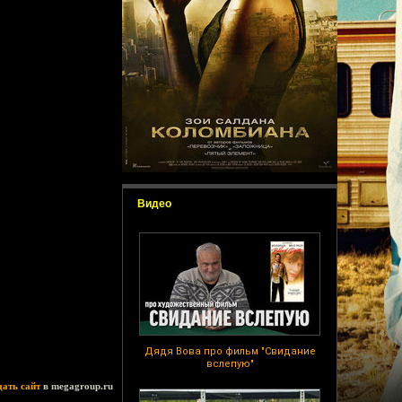
Видео
Дядя Вова про фильм "Свидание
вслепую"
дать сайт
в megagroup.ru