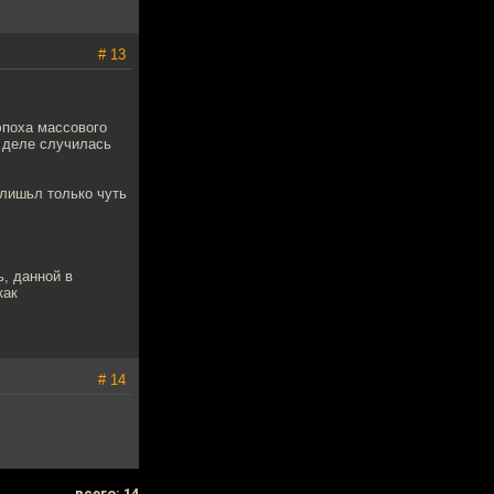
# 13
эпоха массового
 деле случилась
 лишьл только чуть
, данной в
как
# 14
всего: 14