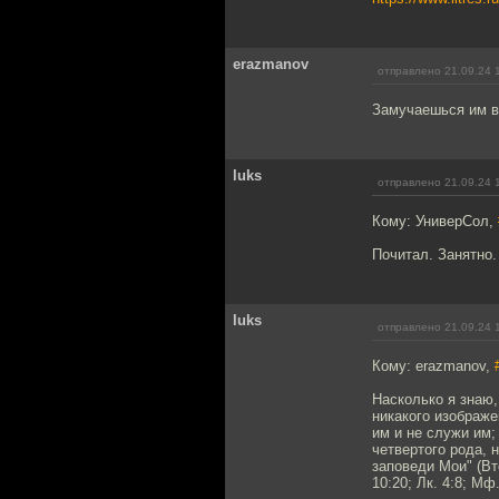
erazmanov
отправлено 21.09.24 
Замучаешься им вс
luks
отправлено 21.09.24 
Кому: УниверСол,
Почитал. Занятно.
luks
отправлено 21.09.24 
Кому: erazmanov,
Насколько я знаю,
никакого изображе
им и не служи им;
четвертого рода,
заповеди Мои" (Вт
10:20; Лк. 4:8; М