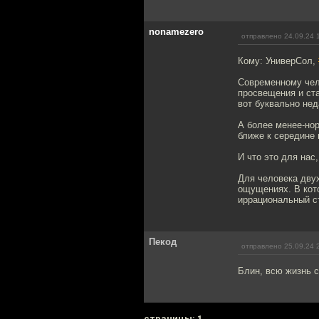
nonamezero
отправлено 24.09.24 
Кому: УниверСол,
Современному чел
просвещения и ст
вот буквально нед
А более менее-нор
ближе к середине 
И что это для нас
Для человека двух
ощущениях. В кото
иррациональный ст
Пекод
отправлено 25.09.24 
Блин, всю жизнь с
cтраницы: 1