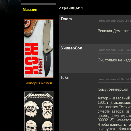
cтраницы: 1
Магазин
Doom
отправлено 20.09.24 
Реакция Дементия 
УниверСол
отправлено 20.09.24 
Ой, только не надо
luks
отправлено 20.09.24 
Империя ножей
Кому: УниверСол,
Автор - известный
1901 гг.), академ
называется "Нечис
смерти автора, из
последнему тиражу
099321-5), имеетс
Чтобы написать та
выслушать большое