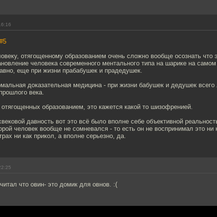
16:16
#5
овеку, отягощенному образованием очень сложно вообще осознать что 
ановление человека современного ментального типа на шарике на самом
авно, еще при жизни прабабушек и прадедушек.
мальная доказательная медицина - при жизни бабушек и дедушек всего
прошлого века.
, отягощенных образованием, это кажется какой то шизофренией.
вековой давность вот это всё было вполне себе объективной реальность
рой человек вообще не сомневался - то есть он не воспринимал это ни 
рах ни как прикол, а вполне серьезно, да.
22:25
читал что овин- это домик для овнов. :(