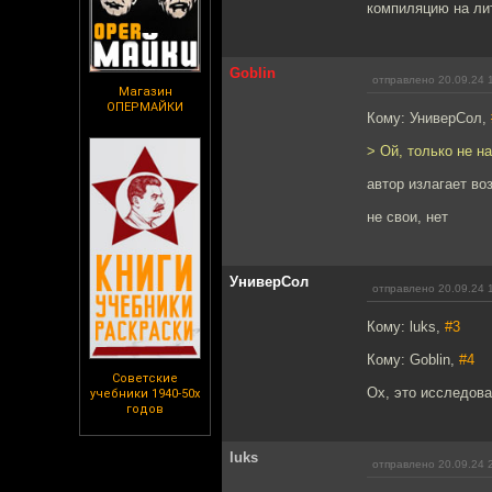
компиляцию на ли
Goblin
отправлено 20.09.24 
Магазин
ОПЕРМАЙКИ
Кому: УниверСол,
> Ой, только не на
автор излагает в
не свои, нет
УниверСол
отправлено 20.09.24 
Кому: luks,
#3
Кому: Goblin,
#4
Советские
Ох, это исследова
учебники 1940-50х
годов
luks
отправлено 20.09.24 