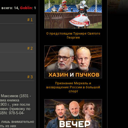
всего: 14,
Goblin
: 1
# 1
О предстоящем Турнире Святого
Георгия
# 2
# 3
Признание Меркель и
возвращение России в большой
спорт
 Максимов (1831 -
Сама книжка
903 г., уже после
ьевич (привожу по
SBN: 978-5-04-
о лишь внимательно
ть из них