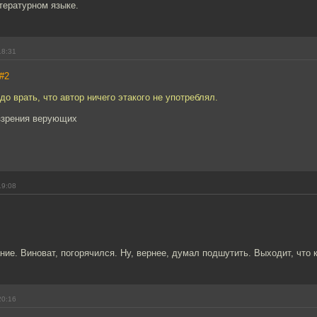
тературном языке.
18:31
#2
до врать, что автор ничего этакого не употреблял.
оззрения верующих
19:08
ние. Виноват, погорячился. Ну, вернее, думал подшутить. Выходит, что 
20:16