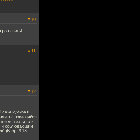
# 10
прогневить!
# 11
# 12
й себе кумира и
емли, не поклоняйся
тей до третьего и
ня и соблюдающим
" (Втор. 6:13,