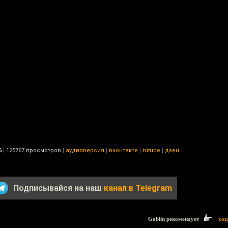
6
|
125767 просмотров
|
аудиоверсия
|
вконтакте
|
rutube
|
дзен
Подписывайся на наш
канал в Telegram
Goblin рекомендует
соз