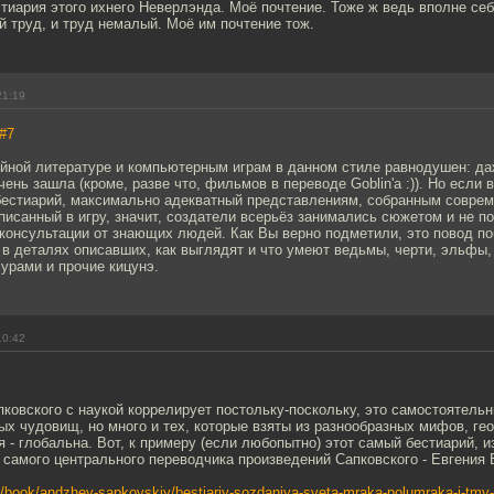
иария этого ихнего Неверлэнда. Моё почтение. Тоже ж ведь вполне се
 труд, и труд немалый. Моё им почтение тож.
21:19
#7
ийной литературе и компьютерным играм в данном стиле равнодушен: да
чень зашла (кроме, разве что, фильмов в переводе Goblin'а :)). Но если 
бестиарий, максимально адекватный представлениям, собранным соврем
писанный в игру, значит, создатели всерьёз занимались сюжетом и не п
консультации от знающих людей. Как Вы верно подметили, это повод по
в деталях описавших, как выглядят и что умеют ведьмы, черти, эльфы,
урами и прочие кицунэ.
10:42
пковского с наукой коррелирует постольку-поскольку, это самостоятельн
 чудовищ, но много и тех, которые взяты из разнообразных мифов, ге
я - глобальна. Вот, к примеру (если любопытно) этот самый бестиарий, 
самого центрального переводчика произведений Сапковского - Евгения 
ru/book/andzhey-sapkovskiy/bestiariy-sozdaniya-sveta-mraka-polumraka-i-tmy-