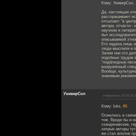
Кому: УниверСол,
Да, настоящая этн
расспрашивают вся
отсылают "в центр
автора, отчасти - 
научном и литера
быт исследовател
описываемой этно
Его задача лишь в
люди мыслили и по
Зачем они это дел
подобных трудов м
"подблюдные песни
вооружённый специ
Вообще, культурн
знакомым рекоме
УниверСол
отправлено 20.09.24 
Кому: luks,
#6
Осмелюсь в связи 
тож. Вроде бы и на
скандинавские, ге
хитрые авторы тут
же стал вполне о