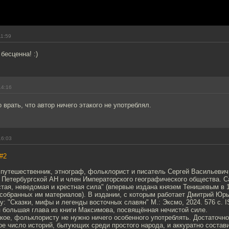
11:59
бесценна! :)
14:16
 врать, что автор ничего этакого не употреблял.
16:03
#2
 путешественник, этнограф, фольклорист и писатель Сергей Васильевич
ик Петербургской АН и член Императорского географического общества. 
тая, неведомая и крестная сила" (впервые издана князем Тенишевым в 1
 собранных им материалов). В издании, с которым работает Дмитрий Юр
: "Сказки, мифы и легенды восточных славян" М.: Эксмо, 2024. 576 c. I
я большая глава из книги Максимова, посвящённая нечистой силе.
кое, фольклористу не нужно ничего особенного употреблять. Достаточн
 число историй, бытующих среди простого народа, и аккуратно состави