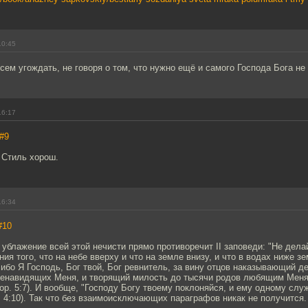
10:45
ем угождать, не говоря о том, что нужно ещё и самого Господа Бога не 
16:17
#9
 Стиль хорош.
16:34
#10
 ублажение всей этой нечисти прямо противоречит II заповеди: "Не дела
ния того, что на небе вверху и что на земле внизу, и что в водах ниже з
 ибо Я Господь, Бог твой, Бог ревнитель, за вину отцов наказывающий де
 ненавидящих Меня, и творящий милость до тысячи родов любящим Ме
ор. 5:7). И вообще, "Господу Богу твоему поклоняйся, и ему одному служи
ф. 4:10). Так что без взаимоисключающих параграфов никак не получится.