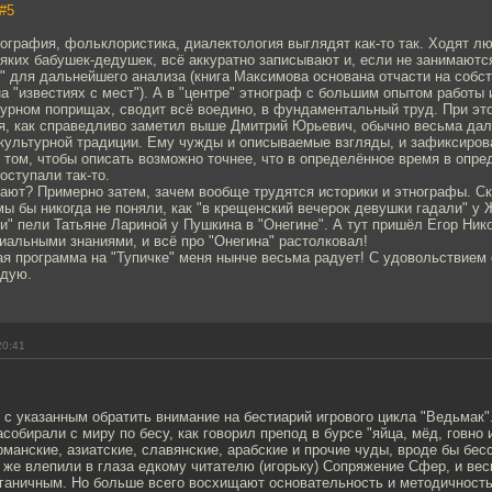
#5
ография, фольклористика, диалектология выглядят как-то так. Ходят л
ких бабушек-дедушек, всё аккуратно записывают и, если не занимаютс
" для дальнейшего анализа (книга Максимова основана отчасти на собс
на "известиях с мест"). А в "центре" этнограф с большим опытом работы и
турном поприщах, сводит всё воедино, в фундаментальный труд. При эт
я, как справедливо заметил выше Дмитрий Юрьевич, обычно весьма дал
культурной традиции. Ему чужды и описываемые взгляды, и зафиксиров
 том, чтобы описать возможно точнее, что в определённое время в опр
ступали так-то.
ают? Примерно затем, зачем вообще трудятся историки и этнографы. Ск
ы бы никогда не поняли, как "в крещенский вечерок девушки гадали" у Ж
" пели Татьяне Лариной у Пушкина в "Онегине". А тут пришёл Егор Ник
альными знаниями, и всё про "Онегина" растолковал!
ая программа на "Тупичке" меня нынче весьма радует! С удовольствием
ндую.
20:41
с указанным обратить внимание на бестиарий игрового цикла "Ведьмак".
собирали с миру по бесу, как говорил препод в бурсе "яйца, мёд, говно и
рманские, азиатские, славянские, арабские и прочие чуды, вроде бы бес
 же влепили в глаза едкому читателю (игорьку) Сопряжение Сфер, и весь
рганичным. Но больше всего восхищают основательность и методичность