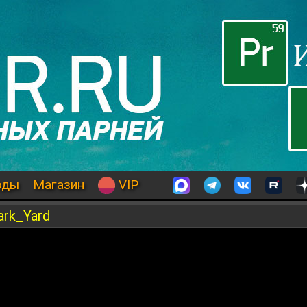
оды
Магазин
VIP
ark_Yard