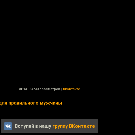
01:13
|
34730 просмотров
|
вконтакте
для правильного мужчины
Вступай в нашу
группу ВКонтакте