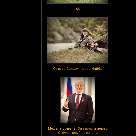
65
Остров Сахалин, река Найба
Медаль ордена "За заслуги перед
Отечеством" II степени