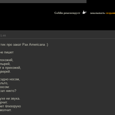
Goblin рекомендует
заказывать
создан
21:46
тих про закат Pax Americana :)
не пишет
похожий,
 пырей,
т в прихожей,
дверей.
садно носом,
льто,
росом:
сал никто?
хе ни звука.
рчит.
нет близоруко
молчит.