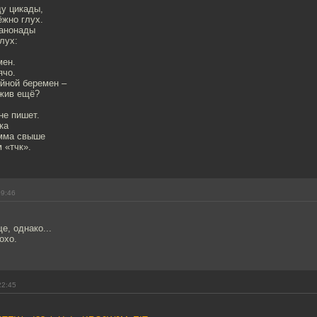
ду цикады,
ёжно глух.
канонады
лух:
мен.
ячо.
ойной беремен –
 жив ещё?
не пишет.
ка
мма свыше
 «тчк».
09:46
, однако...
охо.
22:45