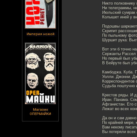
Никто полковнику 
Ни телеграммы, ни
Июльский сумрак 
Колышет иней у ви
Подошвы шаркают 
Скрипит рассохши
Империя ножей
По пыльному фот
Шуршит рука: Вье
Вот эти б точно н
Сержанты Рассел 
Но первый был уби
В Бейруте был уби
Камбоджа. Куба. 
Уолли. Джонни. Д
Корреспондентов 
Судьба поштучно и
Крестов ряды. И д
Иран. Панама. Со
Афганистан. Его 
Лежат во всех кон
Магазин
ОПЕРМАЙКИ
Да он и сам давно
По крайней мере, 
Вам некому писать
Вы потеряли всех 