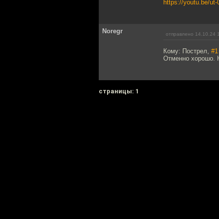
https://youtu.be
Noregr
отправлено 14.10.24 
Кому: Пострел,
#1
Отменно хорошо. 
cтраницы: 1