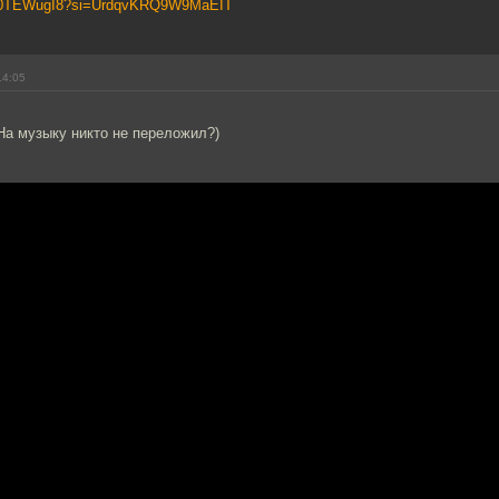
/ut-0TEWugI8?si=UrdqvKRQ9W9MaEIT
14:05
На музыку никто не переложил?)