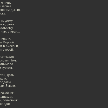
не пишет.
 звонка.
снегом дышит,
ска.
по дому.
йся диван.
оальбому
тнам, Ливан…
аписали:
и Моррой.
т в Кхесани,
т второй.
Гватемала.
жимми. Том.
отнимала
 гуртом.
аты, даты.
мали.
солдаты
цах Земли.
 покойник.
кандидат.
, полковник:
солдат.