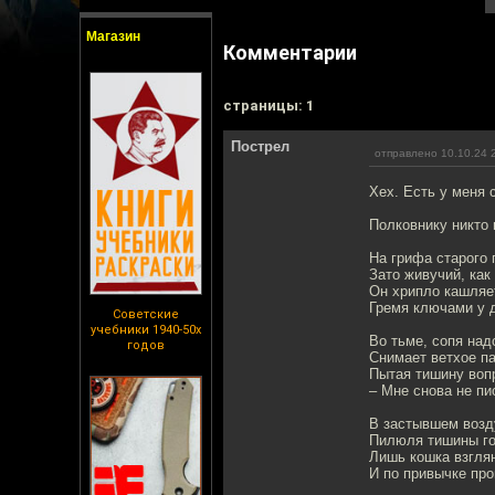
Магазин
Комментарии
cтраницы: 1
Пострел
отправлено 10.10.24 
Хех. Есть у меня с
Полковнику никто 
На грифа старого 
Зато живучий, как
Он хрипло кашляе
Гремя ключами у 
Советские
учебники 1940-50х
Во тьме, сопя над
годов
Снимает ветхое па
Пытая тишину воп
– Мне снова не пи
В застывшем возду
Пилюля тишины го
Лишь кошка взгля
И по привычке про