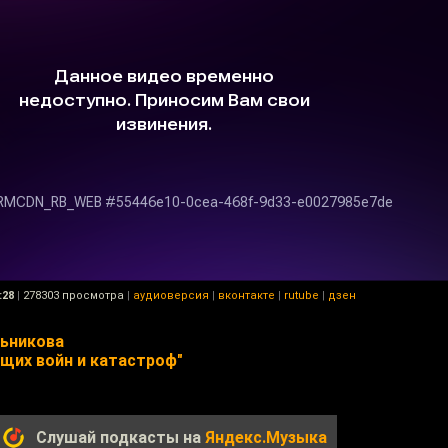
:28
|
278303 просмотра
|
аудиоверсия
|
вконтакте
|
rutube
|
дзен
льникова
ущих войн и катастроф"
Слушай подкасты на
Яндекс.Музыка