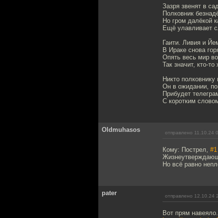
Зазря звенят в са
Полковник безнад
Но гром далёкой 
Ещё улавливает с
Гаити. Ливия и Йе
В Ираке снова гор
Опять весь мир в
Так значит, кто-то
Никто полковнику 
Он в ожидании, по
Прибудет телегра
С коротким словом
Oldmuhasos
отправлено 11.10.24 
Кому: Пострел,
#1
Жизнеутверждающе
Но всё равно непл
pater
отправлено 12.10.24 
Вот прям навеяло.