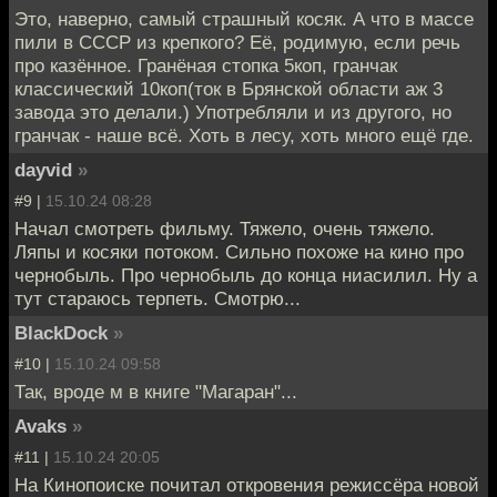
Это, наверно, самый страшный косяк. А что в массе
пили в СССР из крепкого? Её, родимую, если речь
про казённое. Гранёная стопка 5коп, гранчак
классический 10коп(ток в Брянской области аж 3
завода это делали.) Употребляли и из другого, но
гранчак - наше всё. Хоть в лесу, хоть много ещё где.
dayvid
»
#9 |
15.10.24 08:28
Начал смотреть фильму. Тяжело, очень тяжело.
Ляпы и косяки потоком. Сильно похоже на кино про
чернобыль. Про чернобыль до конца ниасилил. Ну а
тут стараюсь терпеть. Смотрю...
BlackDock
»
#10 |
15.10.24 09:58
Так, вроде м в книге "Магаран"...
Avaks
»
#11 |
15.10.24 20:05
На Кинопоиске почитал откровения режиссёра новой