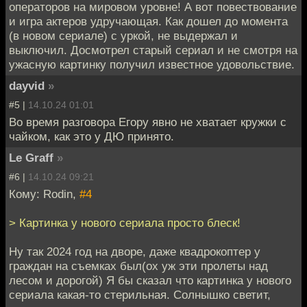
операторов на мировом уровне! А вот повествование
и игра актеров удручающая. Как дошел до момента
(в новом сериале) с уркой, не выдержал и
выключил. Досмотрел старый сериал и не смотря на
ужасную картинку получил известное удовольствие.
dayvid
»
#5 |
14.10.24 01:01
Во время разговора Егору явно не хватает кружки с
чайком, как это у ДЮ принято.
Le Graff
»
#6 |
14.10.24 09:21
Кому: Rodin,
#4
> Картинка у нового сериала просто блеск!
Ну так 2024 год на дворе, даже квадрокоптер у
граждан на съемках был(ох уж эти пролеты над
лесом и дорогой) Я бы сказал что картинка у нового
сериала какая-то стерильная. Солнышко светит,