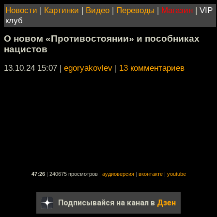
Новости
|
Картинки
|
Видео
|
Переводы
|
Магазин
|
VIP
клуб
О новом «Противостоянии» и пособниках
нацистов
13.10.24 15:07
|
egoryakovlev
|
13 комментариев
47:26
|
240675 просмотров
|
аудиоверсия
|
вконтакте
|
youtube
Подписывайся на канал в
Дзен