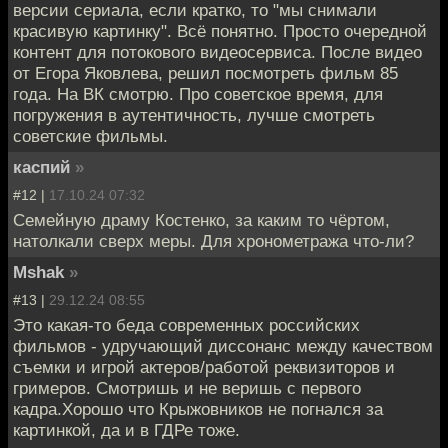
версии сериала, если кратко, то "мы снимали
красивую картинку". Всё понятно. Просто очередной
контент для потокового видеосервиса. После видео
от Егора Яковлева, решил посмотреть фильм 85
года. На ВК смотрю. Про советское время, для
погружения в аутентичность, лучше смотреть
советские фильмы.
каспий
»
#12 |
17.10.24 07:32
Семейную драму Костенко, за каким то чёртом,
натолкали сверх меры. Для хронометража что-ли?
Mshak
»
#13 |
29.12.24 08:55
Это какая-то беда современных российских
фильмов - удручающий диссонанс между качеством
съемки и игрой актеров/работой реквизиторов и
гримеров. Смотришь и не веришь с первого
кадра.Хорошо что Крыжовников не погнался за
картинкой, да и в ГДРе тоже.