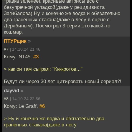
травка зеленеет, красивые актрисы все с
безупречной укладкой(даже у рецидивиста
Загибалова) Ну и конечно же водка и обязательно
два граненных стакана(даже в лесу в сцене с
Дерябиным). Посмотрел 3 серии это какой-то
кошмар.
ПТУРщик
»
#7 |
14.10.24 21:46
Кому: NT45,
#3
> как он там сыграл: "Ккккротов..."
Будут ли через 30 лет цитировать новый сериал?!
dayvid
»
#8 |
14.10.24 22:56
Кому: Le Graff,
#6
> Ну и конечно же водка и обязательно два
граненных стакана(даже в лесу