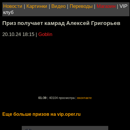
Новости
|
Картинки
|
Видео
|
Переводы
|
Магазин
|
VIP
клуб
Приз получает камрад Алексей Григорьев
20.10.24 18:15
|
Goblin
01:39
|
40104 просмотра
|
вконтакте
Еще больше призов на vip.oper.ru