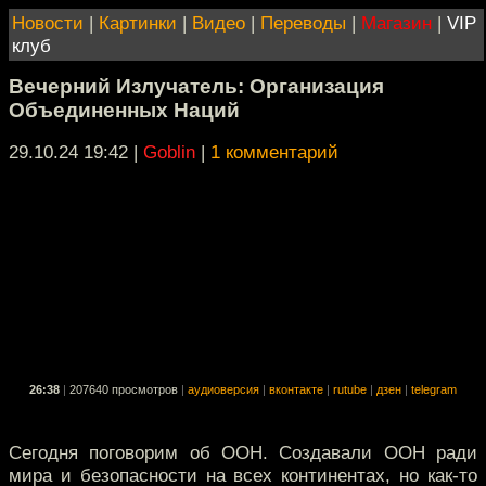
Новости
|
Картинки
|
Видео
|
Переводы
|
Магазин
|
VIP
клуб
Вечерний Излучатель: Организация
Объединенных Наций
29.10.24 19:42
|
Goblin
|
1 комментарий
26:38
|
207640 просмотров
|
аудиоверсия
|
вконтакте
|
rutube
|
дзен
|
telegram
Сегодня поговорим об ООН. Создавали ООН ради
мира и безопасности на всех континентах, но как-то