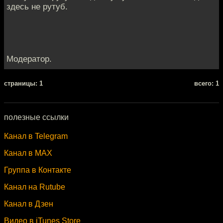
здесь не рутуб.
Модератор.
cтраницы: 1
всего: 1
полезные ссылки
Канал в Telegram
Канал в MAX
Группа в Контакте
Канал на Rutube
Канал в Дзен
Видео в iTunes Store