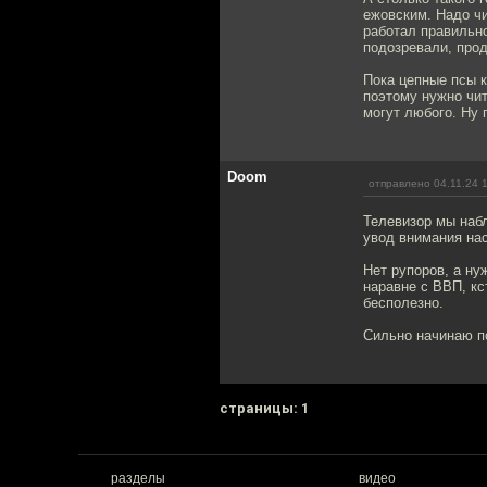
ежовским. Надо чи
работал правильно
подозревали, про
Пока цепные псы к
поэтому нужно чит
могут любого. Ну 
Doom
отправлено 04.11.24 
Телевизор мы набл
увод внимания нас
Нет рупоров, а ну
наравне с ВВП, кс
бесполезно.
Сильно начинаю п
cтраницы: 1
разделы
видео