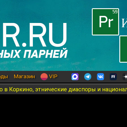
оды
Магазин
VIP
тво в Коркино, этнические диаспоры и национа