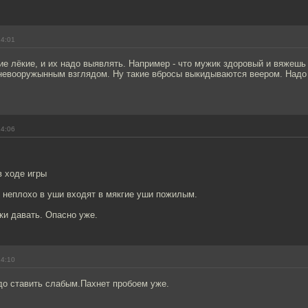
14:01
ие лёкие, и их надо выявлять. Например - что мужик здоровый и вяжешь 
невооружынным взглядом. Ну такие вбросы выкидываются веером. Надо
14:06
в ходе игры
 неплохо в уши входят в мякгие уши пожилым.
ки давать. Опасно уже.
14:10
до ставить слабым.Пахнет пробоем уже.