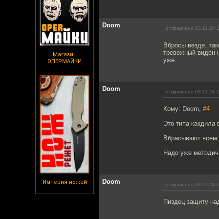
Doom
отправлено 03.11.24 
Вбросы везде, так
тревожный виден 
Магазин
уже.
ОПЕРМАЙКИ
Doom
отправлено 03.11.24 
Кому: Doom,
#4
Это типа какдила 
Вбрасывают всем,
Надо уже методич
Doom
Империя ножей
отправлено 03.11.24 
Пиздец защиту на