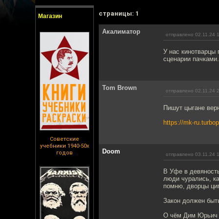
cтраницы: 1
Магазин
Акалиматор
отправлено 02.11.24 
У нас кинотварцы 
сценарии пачками.
Tom Brown
отправлено 02.11.24 
Пишут цыгане вер
https://mk-ru.turbop
Советские
учебники 1940-50х
Doom
годов
отправлено 03.11.24 
В Уфе в девяносты
люди чурались, ка
помню, дворцы циг
Закон должен быть
О чём Дим Юрьич т