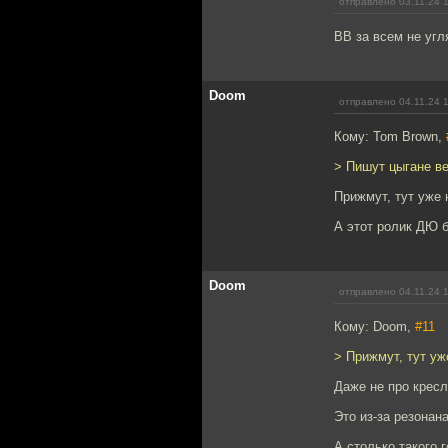
отправлено 03.11.24 
ВВ за всем не угл
Doom
отправлено 04.11.24 
Кому: Tom Brown,
> Пишут цыгане в
Прижмут, тут уже 
А этот ролик ДЮ б
Doom
отправлено 04.11.24 
Кому: Doom,
#11
> Прижмут, тут уж
Даже не про кресл
Это из-за резонана
А столько такого 