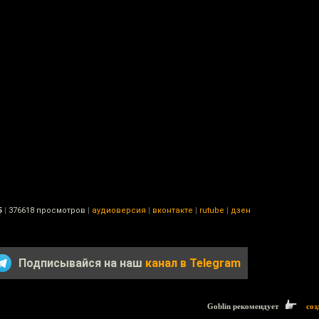
5
|
376618 просмотров
|
аудиоверсия
|
вконтакте
|
rutube
|
дзен
Подписывайся на наш
канал в Telegram
Goblin рекомендует
соз