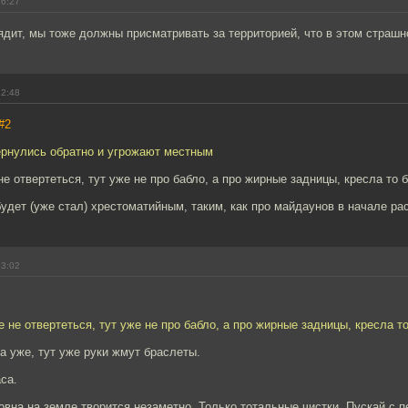
16:27
ядит, мы тоже должны присматривать за территорией, что в этом страшн
12:48
#2
ернулись обратно и угрожают местным
не отвертеться, тут уже не про бабло, а про жирные задницы, кресла то 
удет (уже стал) хрестоматийным, таким, как про майдаунов в начале рас
13:02
е не отвертеться, тут уже не про бабло, а про жирные задницы, кресла т
а уже, тут уже руки жмут браслеты.
са.
говна на земле творится незаметно. Только тотальные чистки. Пускай с 