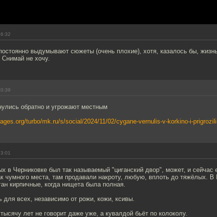
16:32
постоянно выдумывают сюжеты (очень плохие), хотя, казалось бы, жизн
 Снимай не хочу.
20:39
нулись обратно и угрожают местным
ages.org/turbo/mk.ru/s/social/2024/11/02/cygane-vernulis-v-korkino-i-prigrozili-
13:01
х в Черниковке был так называемый "циганский двор", может, и сейчас
к чумного места, там продавали накроту, любую, вплоть до тяжёлых. В 
ан кирпичные, когда нищета была полная.
 для всех, независимо от рожи, кожи, ксивы.
ысячу лет не говорит даже уже, а кувалдой бьёт по колоколу.