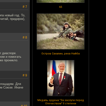
# 7
65
па новый год. То,
читай, придирок),
# 8
г диаспоре.
Остров Сахалин, река Найба
ном и помогать
же проникло.
# 9
площадям. Для
ком Союзе. Иначе
Медаль ордена "За заслуги перед
Отечеством" II степени