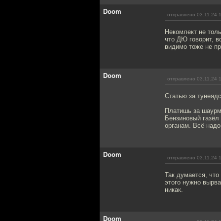
Doom
отправлено 03.11.24 
Некомлект не толь
что ДЮ говорит, в
видимо тоже не пр
Doom
отправлено 03.11.24 
Статью за тунеядс
Платишь за шаурм
Бензиновый газёл 
органам. Всё надо
Doom
отправлено 03.11.24 
Так думается, чт
этого нужно вырва
никак.
Doom