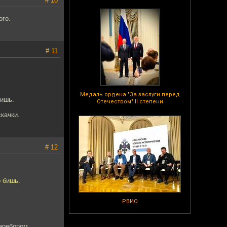
# 10
ого.
# 11
Медаль ордена "За заслуги перед
бишь.
Отечеством" II степени
качки.
# 12
о бишь.
РВИО
перебором