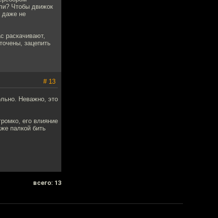
ели? Чтобы движок
м даже не
ас раскачивают,
точены, зацепить
# 13
льно. Неважно, это
громко, его влияние
аже палкой бить
всего: 13