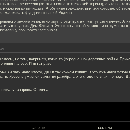
стить всё, репрессии (кстати вполне технический теримн), а что вы хот
, нужно нагар вычищать. А обычные граждане, винтики которые, об это
должая ковать фундамент нашей Родины.
ровавого режима незаметно рвут глотки врагам, мы тут сети вяжем. А н
атить и слушать Дим Юрьича. Это очень тонкий момент, инструменты от
пословицу про коготок все знают.
14:13
юдаем, но там, например, какие-то (усреднённо) дорожные войны. Прико
еления налево. Или направо.
жны. Делать надо что-то, ДЮ и так криком кричит, и это уже невозможно 
тати. Уровень ужасной силы, но разобрать это стадо не знай, чё надо. Д
онимать товарища Сталина.
соцсети
реклама