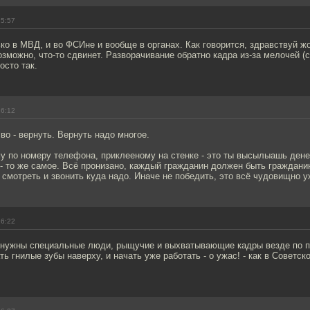
15:57
ко в МВД, и во ФСИне и вообще в органах. Как говорится, здравствуй жо
озможно, что-то сдвинет. Разворачивание обратно кадра из-за мелочей (с
осто так.
16:12
во - вернуть. Вернуть надо многое.
у по номеру телефона, приклееному на стенке - это ты высылыашь дене
- то же самое. Всё пронизано, каждый гражданин должен быть граждани
 смотреть и звонить куда надо. Иначе не победить, это всё чудовищно у
16:22
о нужны специальные люди, рыщучие и выхватывающие кадры везде по 
ть гнилые зубы наверху, и начать уже работать - о ужас! - как в Советс