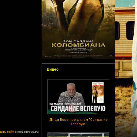
Видео
Дядя Вова про фильм "Свидание
вслепую"
дать сайт
в megagroup.ru