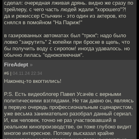
сделал: очередная лживая дрянь. видно же сразу по
трейлеру, с чего часть людей ждали "хорошего"?!
да и режиссер Стычкин - это один из актеров, кто
снялся в помойном "На Париж!"
в газированных автоматах был "трюк": надо было
ловко "закрутить" 2 копейки при броске в щель, что
бы получить воду с сиропом! иногда удавалось. но
обычно лилась "однокопеечная".
FireAdept
»
#6 |
04.11.24 22:34
Наконец-то вкогтились!
P.S. Есть видеоблогер Павел Усачёв с верными
политическими взглядами. Не так давно он, являясь
в первую очередь профессиональным сценаристом,
уже весьма занимательно разобрал данный сериал.
И, как человек, точно не раз участвовавший в
реальном кинопроизводстве, он тоже глубоко видит
многое интересное. Потому высказал крайне