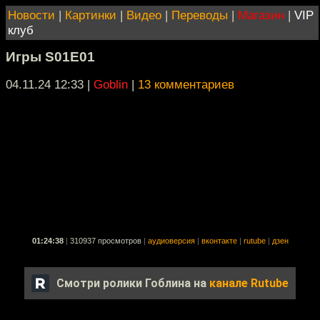
Новости
|
Картинки
|
Видео
|
Переводы
|
Магазин
|
VIP
клуб
Игры S01E01
04.11.24 12:33
|
Goblin
|
13 комментариев
01:24:38
|
310937 просмотров
|
аудиоверсия
|
вконтакте
|
rutube
|
дзен
Смотри ролики Гоблина на
канале Rutube