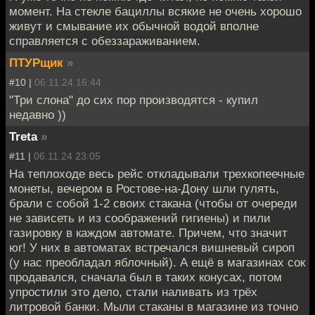
момент. На стекле бациллы всякие не очень хорошо
живут и смывание их обычной водой вполне
справляется с обеззараживанием.
ПТУРщик
»
#10 |
06.11.24 16:44
"Три слона" до сих пор производятся - купил
недавно ))
Treta
»
#11 |
06.11.24 23:05
На теплоходе весь рейс откладывали трехкопеечные
монеты, вечером в Ростове-на-Дону шли гулять,
брали с собой 1-2 своих стакана (чтобы от очереди
не зависеть и из соображений гигиены) и пили
газировку в каждом автомате. Причем, что значит
юг! У них в автоматах встречался вишневый сироп
(у нас преобладал яблочный). А ещё в магазинах сок
продавался, сначала был в таких конусах, потом
упростили это дело, стали наливать из трёх
литровой банки. Мыли стаканы в магазине из точно