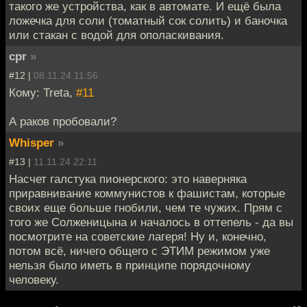
такого же устройства, как в автомате. И ещё была
ложечка для соли (томатный сок солить) и баночка
или стакан с водой для ополаскивания.
cpr
»
#12 |
08.11.24 11:56
Кому: Treta,
#11
А раков пробовали?
Whisper
»
#13 |
11.11.24 22:11
Насчет галстука пионерского: это наверняка
приравнивание коммунистов к фашистам, которые
своих еще больше гнобили, чем те чужих. Прям с
того же Солженицына и началось в оттепель - да вы
посмотрите на советские лагеря! Ну и, конечно,
потом всё, ничего общего с ЭТИМ режимом уже
нельзя было иметь в принципе порядочному
человеку.