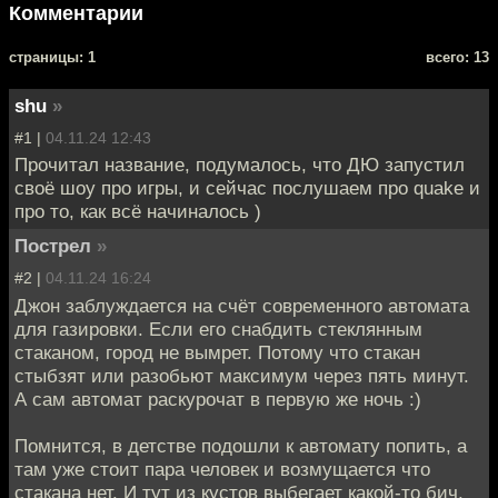
Комментарии
cтраницы: 1
всего: 13
shu
»
#1 |
04.11.24 12:43
Прочитал название, подумалось, что ДЮ запустил
своё шоу про игры, и сейчас послушаем про quake и
про то, как всё начиналось )
Пострел
»
#2 |
04.11.24 16:24
Джон заблуждается на счёт современного автомата
для газировки. Если его снабдить стеклянным
стаканом, город не вымрет. Потому что стакан
стыбзят или разобьют максимум через пять минут.
А сам автомат раскурочат в первую же ночь :)
Помнится, в детстве подошли к автомату попить, а
там уже стоит пара человек и возмущается что
стакана нет. И тут из кустов выбегает какой-то бич,