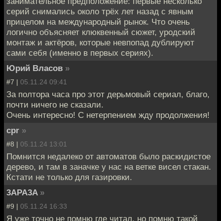
занимательное предположение: первые несколько
серий снимались около трёх лет назад с явным
прицелом на международный рынок. Что очень
логично объясняет клюквенный сюжет, уродский
монтаж и актёров, которые невпопад дублируют
сами себя (именно в первых сериях).
Юрий Власов
»
#7 |
05.11.24 09:41
За полтора часа про этот дерьмовый сериал, благо,
почти ничего не сказали.
Очень интересно! С нетерпением жду продолжения!
cpr
»
#8 |
05.11.24 13:01
Помнится недалеко от автоматов было раскидистое
дерево, и там в заначке у нас на ветке висел стакан.
Кстати не только для газировки.
3APA3A
»
#9 |
05.11.24 16:33
Я уже точно не помню где читал, но помню такой