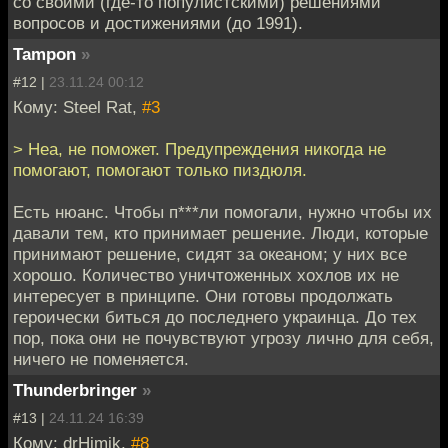
со своими (где-то популистскими) решениями
вопросов и достижениями (до 1991).
Tampon
»
#12 |
23.11.24 00:12
Кому: Steel Rat,
#3
> Неа, не поможет. Предупреждения никогда не
помогают, помогают только пиздюля.
Есть нюанс. Чтобы п***ли помогали, нужно чтобы их
давали тем, кто принимает решение. Люди, которые
принимают решение, сидят за океаном; у них все
хорошо. Количество уничтоженных хохлов их не
интересует в принципе. Они готовы продолжать
героически биться до последнего украинца. До тех
пор, пока они не почувствуют угрозу лично для себя,
ничего не поменяется.
Thunderbringer
»
#13 |
24.11.24 16:39
Кому: drHimik,
#8