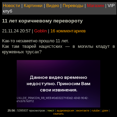
Новости
|
Картинки
|
Видео
|
Переводы
|
Магазин
|
VIP
клуб
11 лет коричневому перевороту
21.11.24 20:57
|
Goblin
|
16 комментариев
Как-то незаметно прошло 11 лет.
Как там тварей нацистских — в могилы кладут в
кружевных трусах?
25:56
|
5395937 просмотров
|
текст
|
аудиоверсия
|
вконтакте
|
rutube
|
дзен
|
скачать