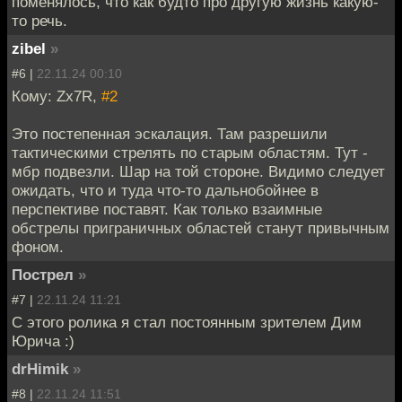
поменялось, что как будто про другую жизнь какую-
то речь.
zibel
»
#6 |
22.11.24 00:10
Кому: Zx7R,
#2
Это постепенная эскалация. Там разрешили
тактическими стрелять по старым областям. Тут -
мбр подвезли. Шар на той стороне. Видимо следует
ожидать, что и туда что-то дальнобойнее в
перспективе поставят. Как только взаимные
обстрелы приграничных областей станут привычным
фоном.
Пострел
»
#7 |
22.11.24 11:21
С этого ролика я стал постоянным зрителем Дим
Юрича :)
drHimik
»
#8 |
22.11.24 11:51