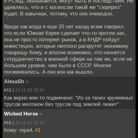
о РСМД, оказывается, могут быть и последствия. Не
удивлюсь, что и с космосом такой же "сюрприз"
будет. В кавычках, потому, что оно очевидно.
Вроде как когда я еще 20 лет назад всем говорил,
что если Южная Корея сделает что-то против нас,
она не просто потеряет рынок, а в КНДР пойдут
инвестиции, которые неплохо раскрутят экономику
товарищу Киму, и вполне возможно, что начнется
сотрудничество в военной сфере на том же, если не
большем уровне, чем было в СССР. Многие
посмеивались. А оно вон как вышло.
AlexaSh
»
#15 |
24.11.24 18:24
Как верно кем-то подмечено: "Из-за твоих кружевных
трусов миллион без трусов под землей лежит"
Wicked Horse
»
#16 |
25.11.24 12:33
Кому: mpa4,
#1