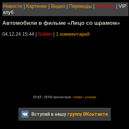
Новости
|
Картинки
|
Видео
|
Переводы
|
Магазин
|
VIP
клуб
Автомобили в фильме «Лицо со шрамом»
04.12.24 15:44
|
Goblin
|
1 комментарий
17:17
|
29700 просмотров
|
rutube
|
youtube
Вступай в нашу
группу ВКонтакте