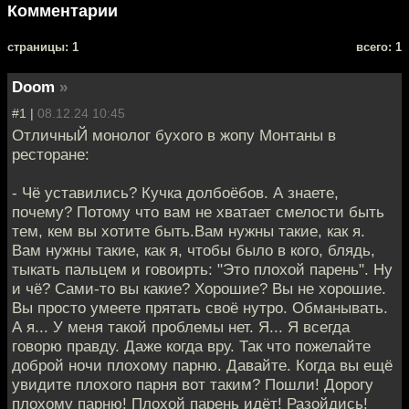
Комментарии
cтраницы: 1
всего: 1
Doom
»
#1 |
08.12.24 10:45
ОтличныЙ монолог бухого в жопу Монтаны в
ресторане:
- Чё уставились? Кучка долбоёбов. А знаете,
почему? Потому что вам не хватает смелости быть
тем, кем вы хотите быть.Вам нужны такие, как я.
Вам нужны такие, как я, чтобы было в кого, блядь,
тыкать пальцем и говоирть: "Это плохой парень". Ну
и чё? Сами-то вы какие? Хорошие? Вы не хорошие.
Вы просто умеете прятать своё нутро. Обманывать.
А я... У меня такой проблемы нет. Я... Я всегда
говорю правду. Даже когда вру. Так что пожелайте
доброй ночи плохому парню. Давайте. Когда вы ещё
увидите плохого парня вот таким? Пошли! Дорогу
плохому парню! Плохой парень идёт! Разойдись!