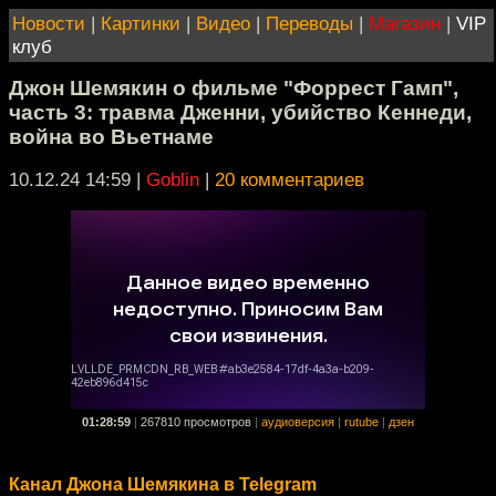
Новости
|
Картинки
|
Видео
|
Переводы
|
Магазин
|
VIP
клуб
Джон Шемякин о фильме "Форрест Гамп",
часть 3: травма Дженни, убийство Кеннеди,
война во Вьетнаме
10.12.24 14:59
|
Goblin
|
20 комментариев
01:28:59
|
267810 просмотров
|
аудиоверсия
|
rutube
|
дзен
Канал Джона Шемякина в Telegram