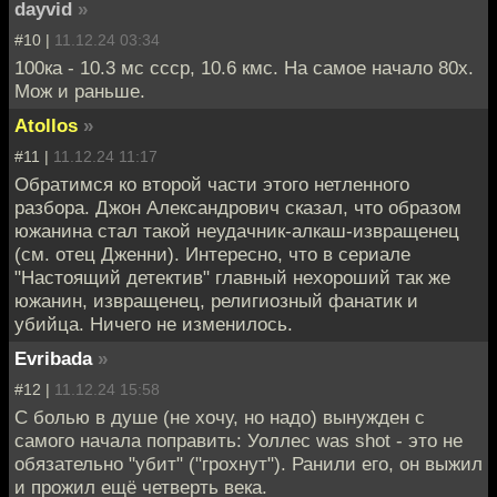
dayvid
»
#10 |
11.12.24 03:34
100ка - 10.3 мс ссср, 10.6 кмс. На самое начало 80х.
Мож и раньше.
Atollos
»
#11 |
11.12.24 11:17
Обратимся ко второй части этого нетленного
разбора. Джон Александрович сказал, что образом
южанина стал такой неудачник-алкаш-извращенец
(см. отец Дженни). Интересно, что в сериале
"Настоящий детектив" главный нехороший так же
южанин, извращенец, религиозный фанатик и
убийца. Ничего не изменилось.
Evribada
»
#12 |
11.12.24 15:58
С болью в душе (не хочу, но надо) вынужден с
самого начала поправить: Уоллес was shot - это не
обязательно "убит" ("грохнут"). Ранили его, он выжил
и прожил ещё четверть века.