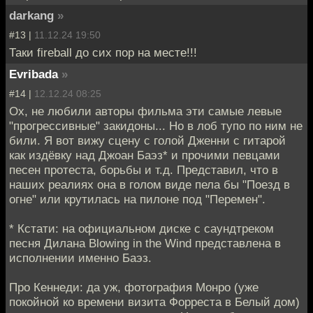
darkang
»
#13 |
11.12.24 19:50
Таки fireball до сих пор на месте!!!
Evribada
»
#14 |
12.12.24 08:25
Ох, не любили авторы фильма эти самые левые
"прогрессивные" закидоны... Но в лоб тупо по ним не
били. Я вот вижу сцену с голой Дженни с гитарой
как издёвку над Джоан Баэз* и прочими певцами
песен протеста, борьбы и т.д. Представил, что в
наших реалиях она в голом виде пела бы "Поезд в
огне" или крутилась на пилоне под "Перемен".
* Кстати: на официальном диске с саундтреком
песня Дилана Blowing in the Wind представлена в
исполнении именно Баэз.
Про Кеннеди: да уж, фотография Монро (уже
покойной ко времени визита Форреста в Белый дом)