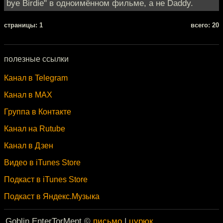
bye Birdie" в одноимённом фильме, а не Daddy.
cтраницы: 1
всего: 20
полезные ссылки
Канал в Telegram
Канал в MAX
Группа в Контакте
Канал на Rutube
Канал в Дзен
Видео в iTunes Store
Подкаст в iTunes Store
Подкаст в Яндекс.Музыка
Goblin EnterTorMent ©
письмо
|
цурюк