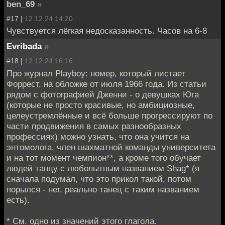
ben_69
»
#17 |
12.12.24 14:20
Чувствуется лёгкая недосказанность. Часов на 6-8
Evribada
»
#18 |
12.12.24 16:16
Про журнал Playboy: номер, который листает
Форрест, на обложке от июля 1966 года. Из статьи
рядом с фотографией Дженни - о девушках Юга
(которые не просто красивые, но амбициозные,
целеустремлённые и всё больше прогрессируют по
части продвижения в самых разнообразных
профессиях) можно узнать, что она учится на
энтомолога, член шахматной команды университета
и на тот момент чемпион**, а кроме того обучает
людей танцу с любопытным названием Shag* (я
сначала подумал, что это прикол такой, потом
порылся - нет, реально танец с таким названием
есть).
* См. одно из значений этого глагола.