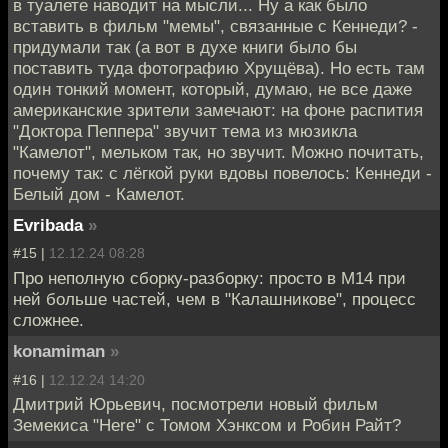
в туалете наводит на мысли... Ну а как было
вставить в фильм "мемы", связанные с Кеннеди? -
придумали так (а вот в духе книги было бы
поставить туда фотографию Хрущёва). Но есть там
один тонкий момент, который, думаю, не все даже
американские зрители замечают: на фоне распития
"Доктора Пеппера" звучит тема из мюзикла
"Камелот", мельком так, но звучит. Можно почитать,
почему так: с лёгкой руки вдовы повелось: Кеннеди -
Белый дом - Камелот.
Evribada
»
#15 |
12.12.24 08:28
Про неполную сборку-разборку: просто в М14 при
ней больше частей, чем в "Калашникове", процесс
сложнее.
konamiman
»
#16 |
12.12.24 14:20
Дмитрий Юрьевич, посмотрели новый фильм
Земекиса "Here" с Томом Хэнксом и Робин Райт?