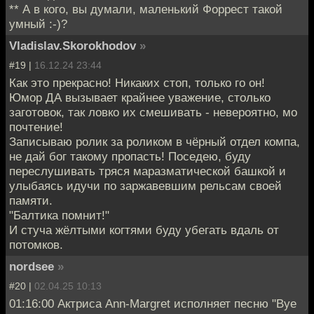
** А в кого, вы думали, маленький Форрест такой
умный :-)?
Vladislav.Skorokhodov
»
#19 |
16.12.24 23:44
Как это прекрасно! Никаких стоп, только го он!
Юмор ДА вызывает крайнее уважение, столько
заготовок, так ловко их смешивать - невероятно, мо
почтение!
Записываю ролик за роликом в чёрный отдел компа,
не дай бог такому пропасть! Поседею, буду
переслушивать тряся маразматической башкой и
улыбаясь идучи по заржавевшим рельсам своей
памяти.
"Балтика помнит!"
И стуча жёлтыми когтями буду убегать вдаль от
потомков.
nordsee
»
#20 |
02.04.25 10:13
01:16:00 Актриса Ann-Margret исполняет песню "Bye