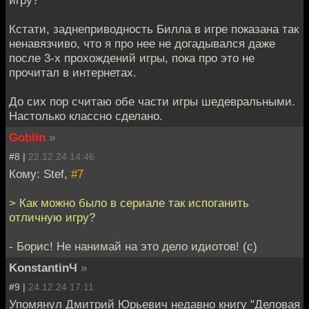
Кстати, заднеприводность Билла в игре показана так
ненавязчиво, что я про нее не догадывался даже
после 3-х прохождений игры, пока про это не
прочитал в интернетах.
До сих пор считаю обе части игры шедевральными.
Настолько классно сделано.
Goblin
»
#8 |
22.12.24 14:46
Кому: Stef,
#7
> Как можно было в сериале так испоганить
отличную игру?
- Борис! Не нанимай на это дело идиотов! (с)
KonstantinЧ
»
#9 |
24.12.24 17:11
Упомянул Дмитрий Юрьевич недавно книгу "Деловая