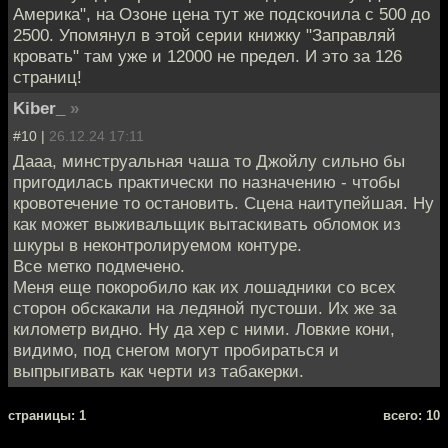
Америка", на Озоне цена тут же подскочила с 500 до
2500. Упомянул в этой серии книжку "Заправляй
кровать" там уже и 12000 не предел. И это за 126
страниц!
Kiber_
»
#10 |
26.12.24 17:11
Дааа, минструальная чаша то Джойлу сильно бы
пригодилась практически по назначению - чтобы
кровотечение то остановить. Сцена наитупейшая. Ну
как может выживальщик вытаскивать обломок из
шкуры в неконтролируемом контуре.
Все метко подмечено.
Меня еще покоробило как их лошадники со всех
сторон обскакали на ледяной пустоши. Их же за
километр видно. Ну да хер с ними. Ловкие кони,
видимо, под снегом могут пробираться и
выпрыгивать как черти из табакерки.
cтраницы: 1
всего: 10