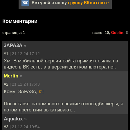
Вступай в нашу
группу ВКонтакте
Комментарии
cтраницы: 1
всего: 10,
Goblin
: 3
3APA3A
»
#1 |
21.12.24 17:12
Хм. В мобильной версии сайта прямая ссылка на
видео в ВК есть, а в версии для компьютера нет.
Merlin
»
#2 |
21.12.24 17:43
Кому: 3APA3A,
#1
Понаставят на компьютер всякие говноадблокеры, а
потом претензии выкатывают...
Aqualux
»
#3 |
21.12.24 19:54