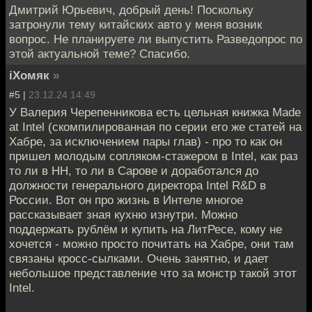
Дмитрий Юрьевич, добрый день! Поскольку
затронули тему китайских авто у меня возник
вопрос. Не планируете ли выпустить Разведопрос по
этой актуальной теме? Спасибо.
iХомяк
»
#5 |
23.12.24 14:49
У Валерия Черепенникова есть цельная книжка Made
at Intel (скомпилированная по серии его же статей на
Хабре, за исключением пары глав) - про то как он
пришел молодым сопляком-стажером в Intel, как раз
то ли в НН, то ли в Сарове и доработался до
должности генерального директора Intel R&D в
России. Вот он про жизнь в Интеле многое
рассказывает зная кухню изнутри. Можно
поддержать рублём и купить на ЛитРесе, кому не
хочется - можно просто почитать на Хабре, они там
связаны кросс-сылками. Очень занятно, и дает
небольшое представление что за монстр такой этот
Intel.