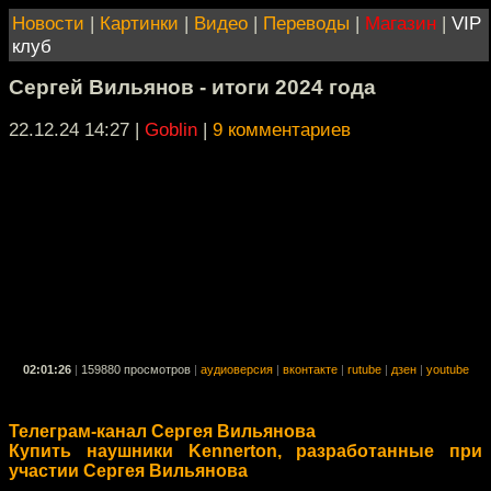
Новости
|
Картинки
|
Видео
|
Переводы
|
Магазин
|
VIP
клуб
Сергей Вильянов - итоги 2024 года
22.12.24 14:27
|
Goblin
|
9 комментариев
02:01:26
|
159880 просмотров
|
аудиоверсия
|
вконтакте
|
rutube
|
дзен
|
youtube
Телеграм-канал Сергея Вильянова
Купить наушники Kennerton, разработанные при
участии Сергея Вильянова