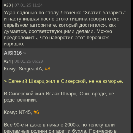
#23 |
07.01.25 11:24
Удар ладонью по столу Левченко "Хватит базарить"
и наступившая после этого тишина говорит о его
серьёзном авторитете, который достигался, как
думается, соответствующими делами. Можно
предположить, что наворотил этот персонаж
изрядно.
AISI316
»
#24 |
08.01.25 06:29
Кому: SergeantA,
#8
> Евгений Шварц жил в Сиверской, не на взморье.
В Сиверской жил Исаак Шварц. Они, вроде, не
родственники.
Кому: NT45,
#6
Все 90-е и даже в начале 2000-х по телеку шли
рекламные ролики сигарет и бухла. Примерно в