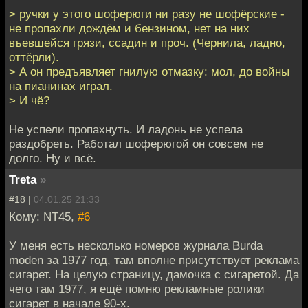
> ручки у этого шоферюги ни разу не шофёрские -
не пропахли дождём и бензином, нет на них
въевшейся грязи, ссадин и проч. (Чернила, ладно,
оттёрли).
> А он предъявляет гнилую отмазку: мол, до войны
на пианинах играл.
> И чё?
Не успели пропахнуть. И ладонь не успела
раздобреть. Работал шоферюгой он совсем не
долго. Ну и всё.
Treta
»
#18 |
04.01.25 21:33
Кому: NT45,
#6
У меня есть несколько номеров журнала Burda
moden за 1977 год, там вполне присутствует реклама
сигарет. На целую страницу, дамочка с сигаретой. Да
чего там 1977, я ещё помню рекламные ролики
сигарет в начале 90-х.