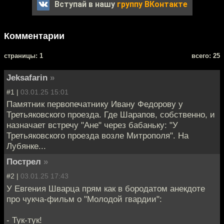
Вступай в нашу
группу ВКонтакте
Комментарии
cтраницы: 1
всего: 25
Jeksafarin
»
#1 |
03.01.25 15:01
Памятник первопечатнику Ивану Федорову у
Третьяковского проезда. Где Шарапов, собственно, и
назначает встречу "Ане" через бабаньку: "У
Третьяковского проезда возле Митрополя". На
Лубянке...
Пострел
»
#2 |
03.01.25 17:43
У Евгения Шварца прям как в бородатом анекдоте
про чукча-фильм о "Молодой гвардии":
- Тук-тук!