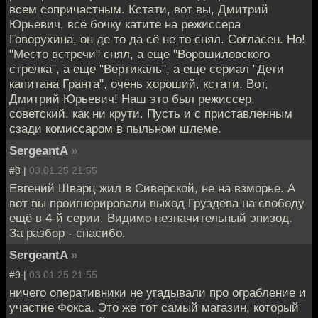
всем сопричастным. Кстати, вот вы, Дмитрий
Юрьевич, всё бочку катите на режиссера
Говорухина, он де то да сё не то снял. Согласен. Но!
"Место встречи" снял, а еще "Ворошиловского
стрелка", а еще "Вертикаль", а еще сериал "Дети
капитана Гранта", очень хороший, кстати. Вот,
Дмитрий Юрьевич! Наш это был режиссер,
советский, как ни крути. Пусть и с приставленным
сзади комиссаром в пыльном шлеме.
SergeantA
»
#8 |
03.01.25 21:55
Евгений Шварц жил в Сиверской, не на взморье. А
вот вы проигнорировали выход Груздева на свободу
ещё в 4-й серии. Видимо незначительный эпизод.
За разбор - спасибо.
SergeantA
»
#9 |
03.01.25 21:55
ничего оперативники не угадывали про ограбление и
участие Фокса. Это же тот самый магазин, который