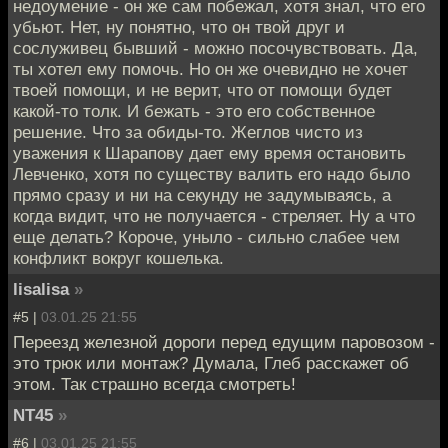
недоумение - он же сам побежал, хотя знал, что его
убьют. Нет, ну понятно, что он твой друг и
сослуживец бывший - можно посочувствовать. Да,
ты хотел ему помочь. Но он же очевидно не хочет
твоей помощи, и не верит, что от помощи будет
какой-то толк. И бежать - это его собственное
решение. Что за обиды-то. Жеглов чисто из
уважения к Шарапову дает ему время остановить
Левченко, хотя по существу валить его надо было
прямо сразу и ни на секунду не задумываясь, а
когда видит, что не получается - стреляет. Ну а что
еще делать? Короче, уныло - сильно слабее чем
конфликт вокруг кошелька.
lisalisa
»
#5 |
03.01.25 21:55
Переезд железной дороги перед едущим паровозом -
это трюк или монтаж? Думала, Глеб расскажет об
этом. Так страшно всегда смотреть!
NT45
»
#6 |
03.01.25 21:55