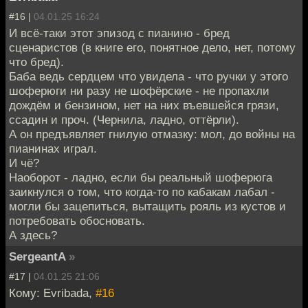
#16 |
04.01.25 16:24
И всё-таки этот эпизод с пианино - бред
сценаристов (в книге его, понятное дело, нет, потому
что бред).
Баба ведь сердцем что увидела - что ручки у этого
шоферюги ни разу не шофёрские - не пропахли
дождём и бензином, нет на них въевшейся грязи,
ссадин и проч. (Чернила, ладно, оттёрли).
А он предъявляет гнилую отмазку: мол, до войны на
пианинах играл.
И чё?
Наоборот - ладно, если бы реальный шоферюга
заикнулся о том, что когда-то по кабакам лабал -
могли бы зацепиться, вытащить рояль из кустов и
потребовать обосновать.
А здесь?
SergeantA
»
#17 |
04.01.25 21:06
Кому: Evribada,
#16