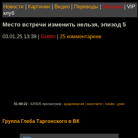
Новости
|
Картинки
|
Видео
|
Переводы
|
Магазин
|
VIP
клуб
Место встречи изменить нельзя, эпизод 5
03.01.25 13:39
|
Goblin
|
25 комментариев
01:49:22
|
425925 просмотров
|
аудиоверсия
|
вконтакте
|
rutube
|
дзен
Группа Глеба Таргонского в ВК