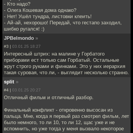
- Кто надо?
- Олега Кошевая дома однако?
- Нет! Ушёл тундра, листовки клеить!
- Ай-ай, нехорошо! Передай, что гестапо заходил,
шибко ругался! :)
JPBelmondo
»
#3 |
03.01.25 18:27
Интересный штрих: на малине у Горбатого
приборами ест только сам Горбатый. Остальные
жрут строго руками и финками. Это у них иерархия
такая суровая, что ли, - выглядит несколько странно.
split
»
#4 |
03.01.25 20:27
Отличный фильм и отличный разбор.
Финальный конфликт - откровенно высосан из
пальца. Мне, когда я первый раз смотрел фильм, лет
было немного, то ли 10, то ли 12, щас уже и не
вспомнить, но уже тогда у меня вызвало некоторое