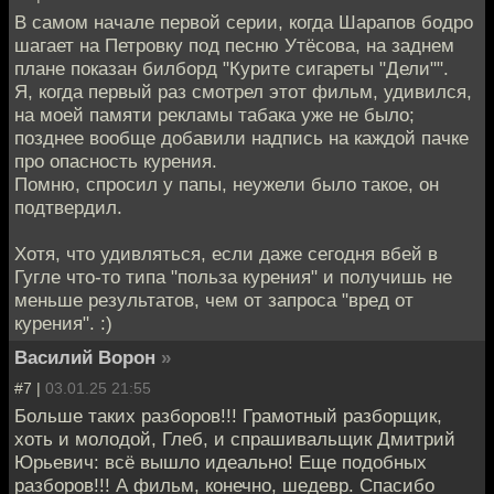
В самом начале первой серии, когда Шарапов бодро
шагает на Петровку под песню Утёсова, на заднем
плане показан билборд "Курите сигареты "Дели"".
Я, когда первый раз смотрел этот фильм, удивился,
на моей памяти рекламы табака уже не было;
позднее вообще добавили надпись на каждой пачке
про опасность курения.
Помню, спросил у папы, неужели было такое, он
подтвердил.
Хотя, что удивляться, если даже сегодня вбей в
Гугле что-то типа "польза курения" и получишь не
меньше результатов, чем от запроса "вред от
курения". :)
Василий Ворон
»
#7 |
03.01.25 21:55
Больше таких разборов!!! Грамотный разборщик,
хоть и молодой, Глеб, и спрашивальщик Дмитрий
Юрьевич: всё вышло идеально! Еще подобных
разборов!!! А фильм, конечно, шедевр. Спасибо