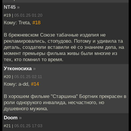
NT45
»
#19 |
05.01.25 01:20
Кому: Treta,
#18
В брежневском Союзе табачные изделия не
рекламировались, стопудово. Потому и удивила та
деталь, создатели вставили её со знанием дела, на
момент премьеры фильма живы были многие из
тех, кто помнил то время.
Утконосиха
»
#20 |
05.01.25 02:11
Кому: a-dd,
#14
В хорошем фильме "Старшина" Бортник прекрасен в
роли однорукого инвалида, несчастного, но
душевного мужика.
Doom
»
#21 |
05.01.25 17:03