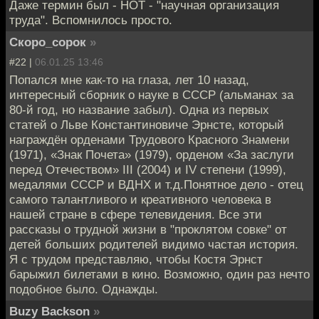
Даже термин был - НОТ - "научная организация
труда". Вспомнилось просто.
Скоро_сорок
»
#22 |
06.01.25 13:46
Попался мне как-то на глаза, лет 10 назад,
интересный сборник о науке в СССР (альманах за
80-й год, но название забыл). Одна из первых
статей о Льве Константиновиче Эрнсте, который
награждён орденами Трудового Красного Знамени
(1971), «Знак Почета» (1979), орденом «За заслуги
перед Отечеством» III (2004) и IV степени (1999),
медалями СССР и ВДНХ и т.д.Понятное дело - отец
самого талантливого и креативного человека в
нашей стране в сфере телевидения. Все эти
рассказы о трудной жизни в "проклятом совке" от
детей больших родителей видимо частая история.
Я с трудом представляю, чтобы Костя Эрнст
барыжил билетами в кино. Возможно, один раз нечто
подобное было. Однажды.
Buzy Backson
»