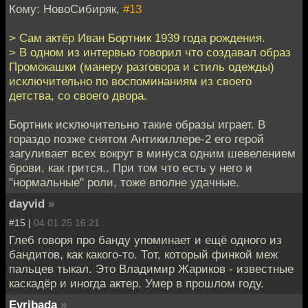
Кому: НовоСибиряк,
#13
> Сам актёр Иван Бортник 1939 года рождения.
> В одном из интервью говорил что создавал образ
Промокашки (манеру разговора и стиль одежды)
исключительно по воспоминаниям из своего
детства, со своего двора.
Бортник исключительно такие образы играет. В
гораздо позже снятом Антикиллере-2 его герой
загуливает всех вокруг в минуса одним шевелением
брови, как грится.. При том что есть у него и
"нормальные" роли, тоже вполне удачные.
dayvid
»
#15 |
04.01.25 16:21
Глеб говоря про банду упоминает и ещё одного из
бандитов, как какого-то. Тот, который финкой меж
пальцев тыкал. Это Владимир Жариков - известные
каскадёр и иногда актер. Умер в прошлом году.
Evribada
»